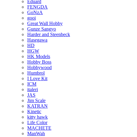
Eduard
FENGDA
GoNzA
gooi
Great Wall Hobby
Gunze Sangyo
Harder and Steenbeck
Hasegawa
HD
HGW
HK Models
Hobby Boss
Hobbywood
Humbrol
I Love Kit
ICM
italeri
JAS
Jim Scale
KATRAN
Kinetic
kitty hawk
Life Color
MACHETE
ManWah