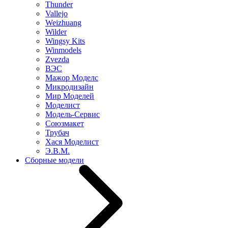
Thunder
Vallejo
Weizhuang
Wilder
Wingsy Kits
Winmodels
Zvezda
ВЭС
Мажор Моделс
Микродизайн
Мир Моделей
Моделист
Модель-Сервис
Союзмакет
Трубач
Хася Моделист
Э.В.М.
Сборные модели