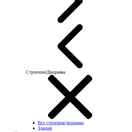
Строения/Диорамы
Все строения/диорамы
Здания