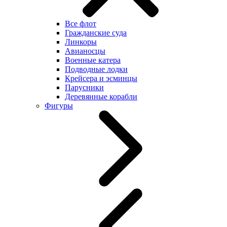
Все флот
Гражданские суда
Линкоры
Авианосцы
Военные катера
Подводные лодки
Крейсера и эсминцы
Парусники
Деревянные корабли
Фигуры