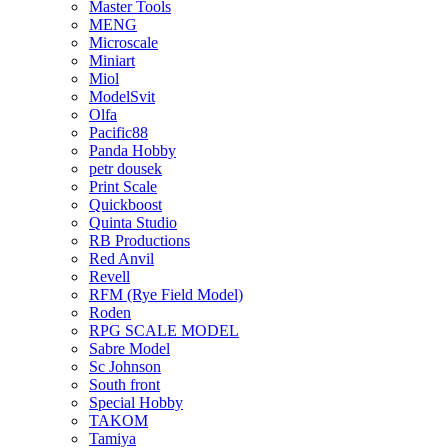
Master Tools
MENG
Microscale
Miniart
Miol
ModelSvit
Olfa
Pacific88
Panda Hobby
petr dousek
Print Scale
Quickboost
Quinta Studio
RB Productions
Red Anvil
Revell
RFM (Rye Field Model)
Roden
RPG SCALE MODEL
Sabre Model
Sc Johnson
South front
Special Hobby
TAKOM
Tamiya