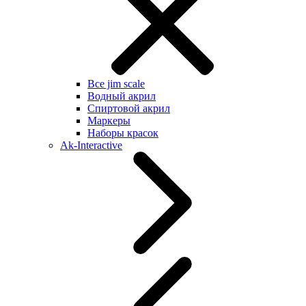
Все jim scale
Водный акрил
Спиртовой акрил
Маркеры
Наборы красок
Ak-Interactive