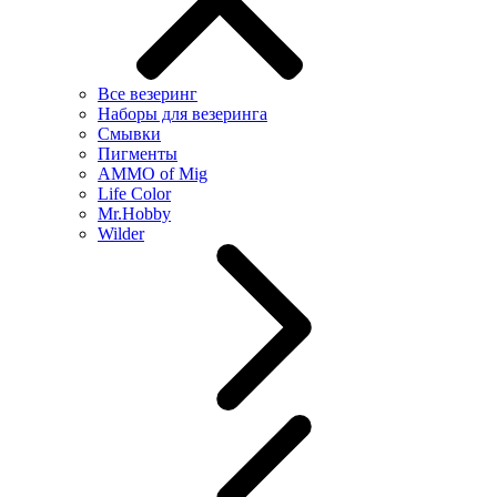
Все везеринг
Наборы для везеринга
Смывки
Пигменты
AMMO of Mig
Life Color
Mr.Hobby
Wilder