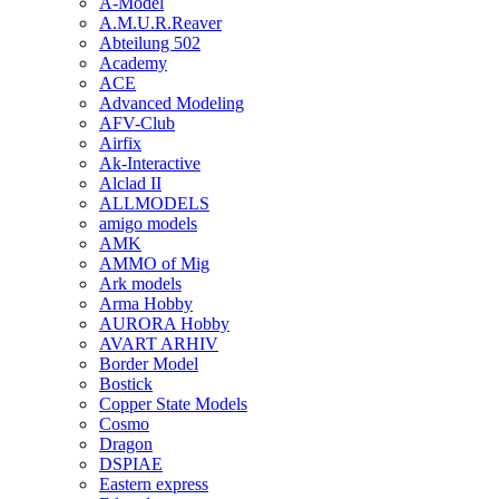
A-Model
A.M.U.R.Reaver
Abteilung 502
Academy
ACE
Advanced Modeling
AFV-Club
Airfix
Ak-Interactive
Alclad II
ALLMODELS
amigo models
AMK
AMMO of Mig
Ark models
Arma Hobby
AURORA Hobby
AVART ARHIV
Border Model
Bostick
Copper State Models
Cosmo
Dragon
DSPIAE
Eastern express