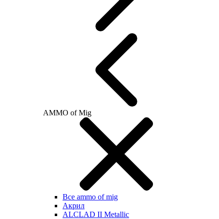
AMMO of Mig
Все ammo of mig
Акрил
ALCLAD II Metallic