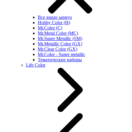
Все gunze sangyo
Hobby Color (H)
Mr.Color (C)
Mr.Metal Color (MC)
Mr.Super Metallic (SM)
Mr.Metallic Color (GX)
Mr.Clear Color (GX)
Mr.Color - Super metallic
Тематические наборы
Life Color