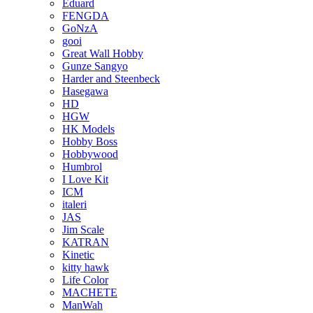
Eduard
FENGDA
GoNzA
gooi
Great Wall Hobby
Gunze Sangyo
Harder and Steenbeck
Hasegawa
HD
HGW
HK Models
Hobby Boss
Hobbywood
Humbrol
I Love Kit
ICM
italeri
JAS
Jim Scale
KATRAN
Kinetic
kitty hawk
Life Color
MACHETE
ManWah