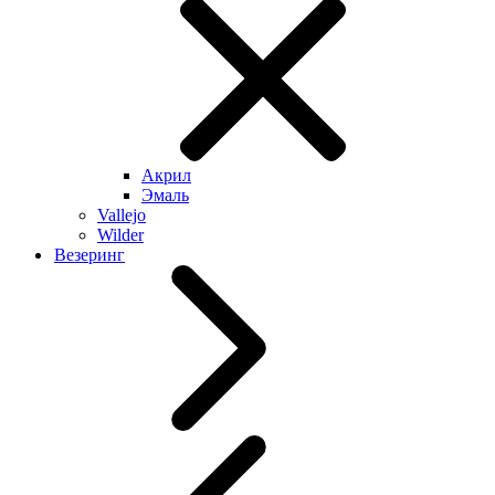
Акрил
Эмаль
Vallejo
Wilder
Везеринг