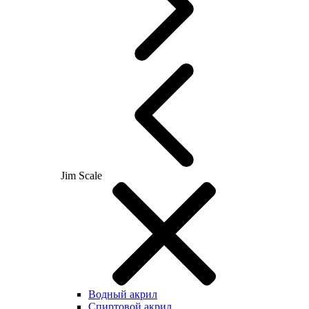
Jim Scale
Водный акрил
Спиртовой акрил