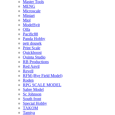
Master Tools
MENG
Microscale
Miniart
Miol
ModelSvit
Olfa
Pacific88
Panda Hobby
petr dousek
Print Scale
Quickboost
Quinta Studio
RB Productions
Red Anvil
Revell
RFM (Rye Field Model)
Roden
RPG SCALE MODEL
Sabre Model
Sc Johnson
South front
Special Hobby
TAKOM
Tamiya