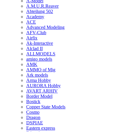
A-Model
A.M.U.R.Reaver
Abteilung 502
Academy
ACE
Advanced Modeling
AFV-Club
Airfix
Ak-Interactive
Alclad II
ALLMODELS
amigo models
AMK
AMMO of Mig
Ark models
Arma Hobby
AURORA Hobby
AVART ARHIV
Border Model
Bostick
Copper State Models
Cosmo
Dragon
DSPIAE
Eastern express