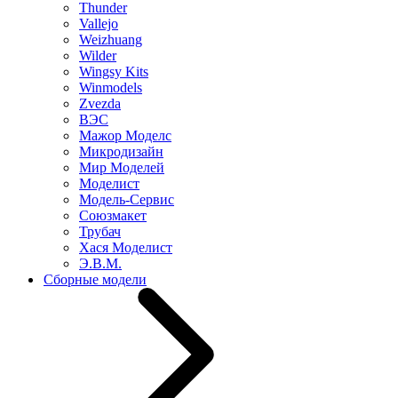
Thunder
Vallejo
Weizhuang
Wilder
Wingsy Kits
Winmodels
Zvezda
ВЭС
Мажор Моделс
Микродизайн
Мир Моделей
Моделист
Модель-Сервис
Союзмакет
Трубач
Хася Моделист
Э.В.М.
Сборные модели