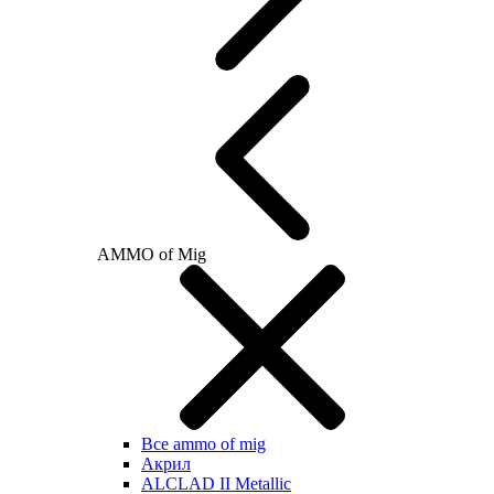
AMMO of Mig
Все ammo of mig
Акрил
ALCLAD II Metallic