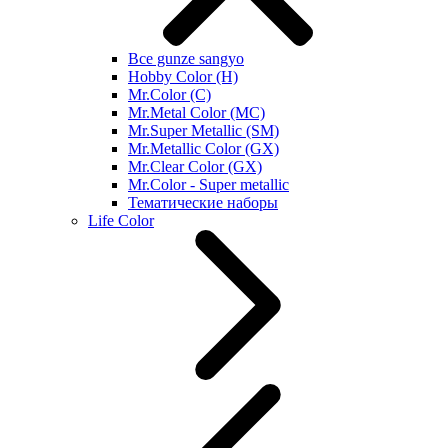
Все gunze sangyo
Hobby Color (H)
Mr.Color (C)
Mr.Metal Color (MC)
Mr.Super Metallic (SM)
Mr.Metallic Color (GX)
Mr.Clear Color (GX)
Mr.Color - Super metallic
Тематические наборы
Life Color