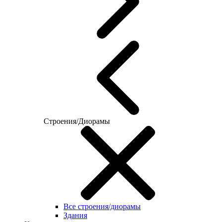
Строения/Диорамы
Все строения/диорамы
Здания