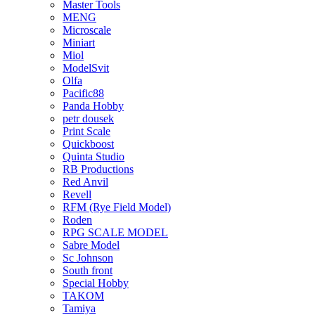
Master Tools
MENG
Microscale
Miniart
Miol
ModelSvit
Olfa
Pacific88
Panda Hobby
petr dousek
Print Scale
Quickboost
Quinta Studio
RB Productions
Red Anvil
Revell
RFM (Rye Field Model)
Roden
RPG SCALE MODEL
Sabre Model
Sc Johnson
South front
Special Hobby
TAKOM
Tamiya