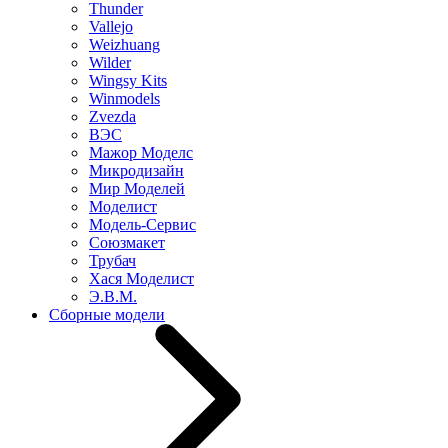
Thunder
Vallejo
Weizhuang
Wilder
Wingsy Kits
Winmodels
Zvezda
ВЭС
Мажор Моделс
Микродизайн
Мир Моделей
Моделист
Модель-Сервис
Союзмакет
Трубач
Хася Моделист
Э.В.М.
Сборные модели