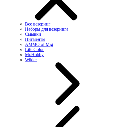
Все везеринг
Наборы для везеринга
Смывки
Пигменты
AMMO of Mig
Life Color
Mr.Hobby
Wilder