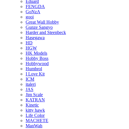
Eduard
FENGDA
GoNzA
gooi
Great Wall Hobby
Gunze Sangyo
Harder and Steenbeck
Hasegawa
HD
HGW
HK Models
Hobby Boss
Hobbywood
Humbrol
I Love Kit
ICM
italeri
JAS
Jim Scale
KATRAN
Kinetic
kitty hawk
Life Color
MACHETE
ManWah