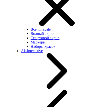
Все jim scale
Водный акрил
Спиртовой акрил
Маркеры
Наборы красок
Ak-Interactive