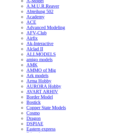
A-Model
A.M.U.R.Reaver
Abteilung 502
Academy
ACE
Advanced Modeling
AFV-Club
Airfix
Ak-Interactive
Alclad II
ALLMODELS
amigo models
AMK
AMMO of Mig
Ark models
Arma Hobby
AURORA Hobby
AVART ARHIV
Border Model
Bostick
Copper State Models
Cosmo
Dragon
DSPIAE
Eastern express