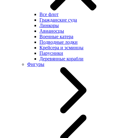
Все флот
Гражданские суда
Линкоры
Авианосцы
Военные катера
Подводные лодки
Крейсера и эсминцы
Парусники
Деревянные корабли
Фигуры