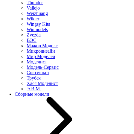
Thunder
Vallejo
Weizhuang
Wilder
Wingsy Kits
Winmodels
Zvezda
ВЭС
Мажор Моделс
Микродизайн
Мир Моделей
Моделист
Модель-Сервис
Союзмакет
Трубач
Хася Моделист
Э.В.М.
Сборные модели