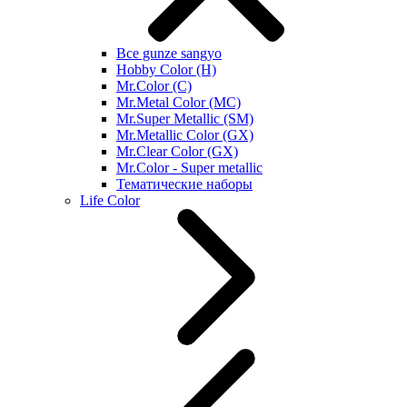
Все gunze sangyo
Hobby Color (H)
Mr.Color (C)
Mr.Metal Color (MC)
Mr.Super Metallic (SM)
Mr.Metallic Color (GX)
Mr.Clear Color (GX)
Mr.Color - Super metallic
Тематические наборы
Life Color