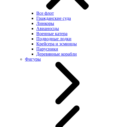
Все флот
Гражданские суда
Линкоры
Авианосцы
Военные катера
Подводные лодки
Крейсера и эсминцы
Парусники
Деревянные корабли
Фигуры