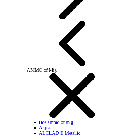
AMMO of Mig
Все ammo of mig
Акрил
ALCLAD II Metallic