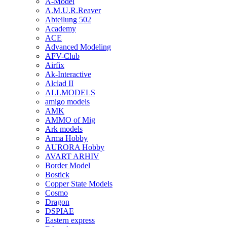
A-Model
A.M.U.R.Reaver
Abteilung 502
Academy
ACE
Advanced Modeling
AFV-Club
Airfix
Ak-Interactive
Alclad II
ALLMODELS
amigo models
AMK
AMMO of Mig
Ark models
Arma Hobby
AURORA Hobby
AVART ARHIV
Border Model
Bostick
Copper State Models
Cosmo
Dragon
DSPIAE
Eastern express