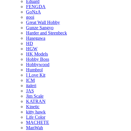
Eduard
FENGDA
GoNzA
gooi
Great Wall Hobby
Gunze Sangyo
Harder and Steenbeck
Hasegawa
HD
HGW
HK Models
Hobby Boss
Hobbywood
Humbrol
I Love Kit
ICM
italeri
JAS
Jim Scale
KATRAN
Kinetic
kitty hawk
Life Color
MACHETE
ManWah