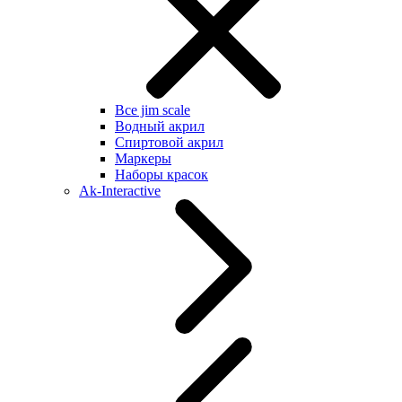
Все jim scale
Водный акрил
Спиртовой акрил
Маркеры
Наборы красок
Ak-Interactive