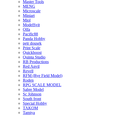
Master Tools
MENG
Microscale
Miniart
Miol
ModelSvit
Olfa
Pacific88
Panda Hobby
petr dousek
Print Scale
Quickboost
Quinta Studio
RB Productions
Red Anvil
Revell
RFM (Rye Field Model)
Roden
RPG SCALE MODEL
Sabre Model
Sc Johnson
South front
Special Hobby
TAKOM
Tamiya