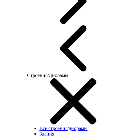
Строения/Диорамы
Все строения/диорамы
Здания