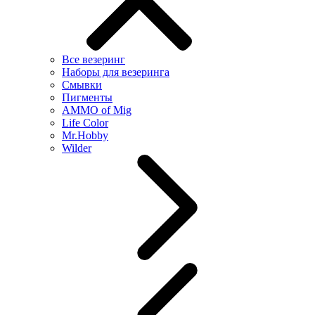
Все везеринг
Наборы для везеринга
Смывки
Пигменты
AMMO of Mig
Life Color
Mr.Hobby
Wilder