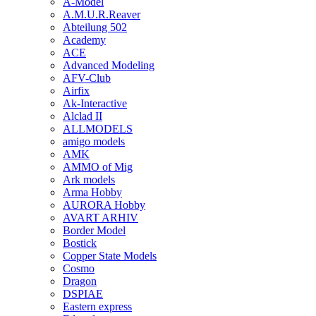
A-Model
A.M.U.R.Reaver
Abteilung 502
Academy
ACE
Advanced Modeling
AFV-Club
Airfix
Ak-Interactive
Alclad II
ALLMODELS
amigo models
AMK
AMMO of Mig
Ark models
Arma Hobby
AURORA Hobby
AVART ARHIV
Border Model
Bostick
Copper State Models
Cosmo
Dragon
DSPIAE
Eastern express