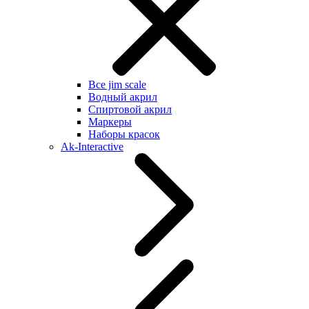
Все jim scale
Водный акрил
Спиртовой акрил
Маркеры
Наборы красок
Ak-Interactive