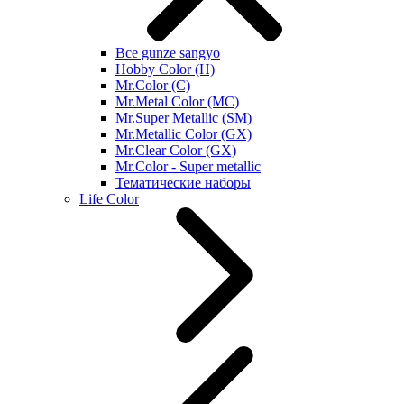
Все gunze sangyo
Hobby Color (H)
Mr.Color (C)
Mr.Metal Color (MC)
Mr.Super Metallic (SM)
Mr.Metallic Color (GX)
Mr.Clear Color (GX)
Mr.Color - Super metallic
Тематические наборы
Life Color