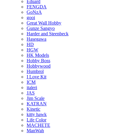
Eduard
FENGDA
GoNzA
gooi
Great Wall Hobby
Gunze Sangyo
Harder and Steenbeck
Hasegawa
HD
HGW
HK Models
Hobby Boss
Hobbywood
Humbrol
I Love Kit
ICM
italeri
JAS
Jim Scale
KATRAN
Kinetic
kitty hawk
Life Color
MACHETE
ManWah