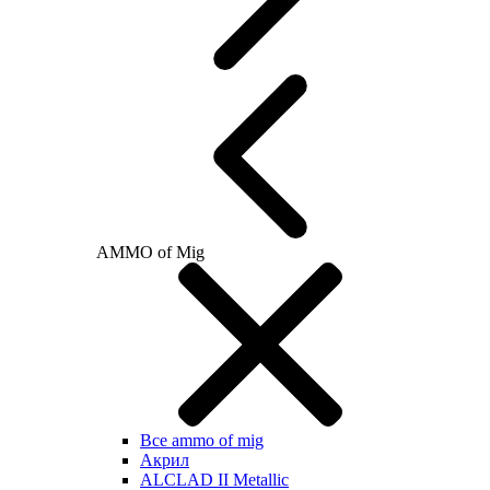
AMMO of Mig
Все ammo of mig
Акрил
ALCLAD II Metallic