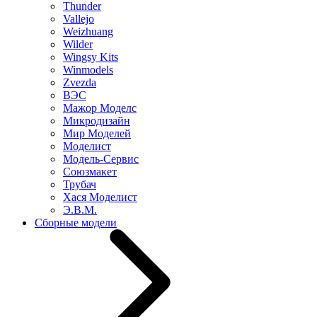
Thunder
Vallejo
Weizhuang
Wilder
Wingsy Kits
Winmodels
Zvezda
ВЭС
Мажор Моделс
Микродизайн
Мир Моделей
Моделист
Модель-Сервис
Союзмакет
Трубач
Хася Моделист
Э.В.М.
Сборные модели