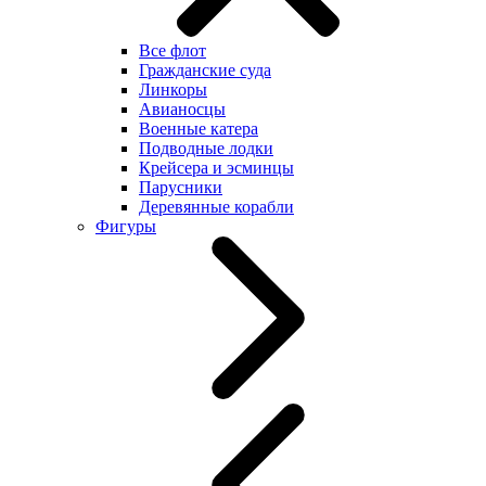
Все флот
Гражданские суда
Линкоры
Авианосцы
Военные катера
Подводные лодки
Крейсера и эсминцы
Парусники
Деревянные корабли
Фигуры