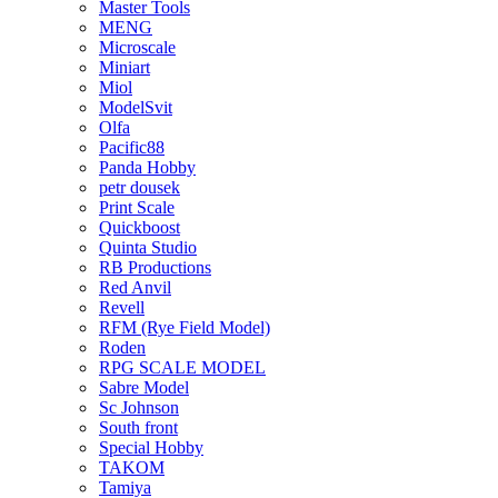
Master Tools
MENG
Microscale
Miniart
Miol
ModelSvit
Olfa
Pacific88
Panda Hobby
petr dousek
Print Scale
Quickboost
Quinta Studio
RB Productions
Red Anvil
Revell
RFM (Rye Field Model)
Roden
RPG SCALE MODEL
Sabre Model
Sc Johnson
South front
Special Hobby
TAKOM
Tamiya