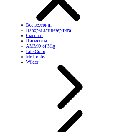
Все везеринг
Наборы для везеринга
Смывки
Пигменты
AMMO of Mig
Life Color
Mr.Hobby
Wilder