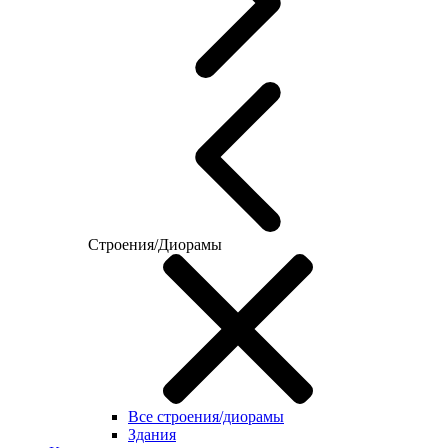
Строения/Диорамы
Все строения/диорамы
Здания