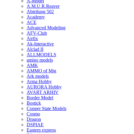
A-Model
A.M.U.R.Reaver
Abteilung 502
Academy
ACE
Advanced Modeling
AFV-Club
Airfix
Ak-Interactive
Alclad II
ALLMODELS
amigo models
AMK
AMMO of Mig
Ark models
Arma Hobby
AURORA Hobby
AVART ARHIV
Border Model
Bostick
Copper State Models
Cosmo
Dragon
DSPIAE
Eastern express