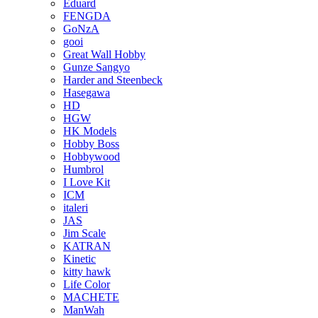
Eduard
FENGDA
GoNzA
gooi
Great Wall Hobby
Gunze Sangyo
Harder and Steenbeck
Hasegawa
HD
HGW
HK Models
Hobby Boss
Hobbywood
Humbrol
I Love Kit
ICM
italeri
JAS
Jim Scale
KATRAN
Kinetic
kitty hawk
Life Color
MACHETE
ManWah