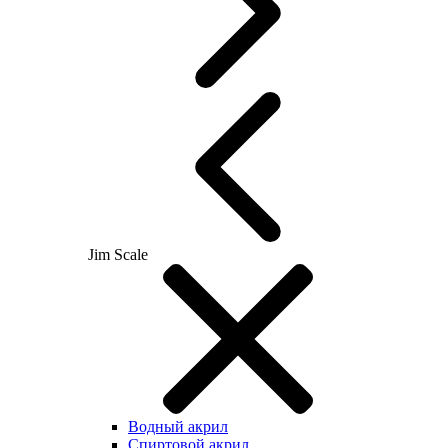
Jim Scale
Водный акрил
Спиртовой акрил