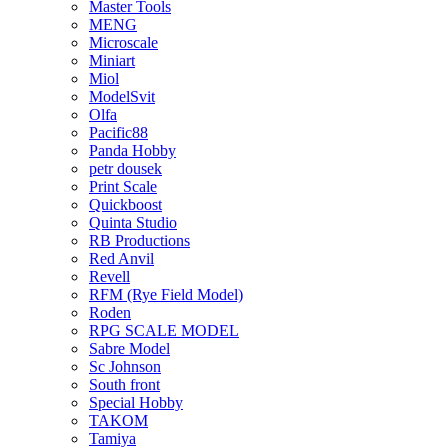
Master Tools
MENG
Microscale
Miniart
Miol
ModelSvit
Olfa
Pacific88
Panda Hobby
petr dousek
Print Scale
Quickboost
Quinta Studio
RB Productions
Red Anvil
Revell
RFM (Rye Field Model)
Roden
RPG SCALE MODEL
Sabre Model
Sc Johnson
South front
Special Hobby
TAKOM
Tamiya