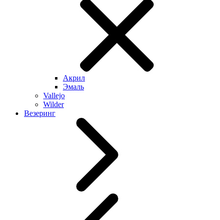
Акрил
Эмаль
Vallejo
Wilder
Везеринг