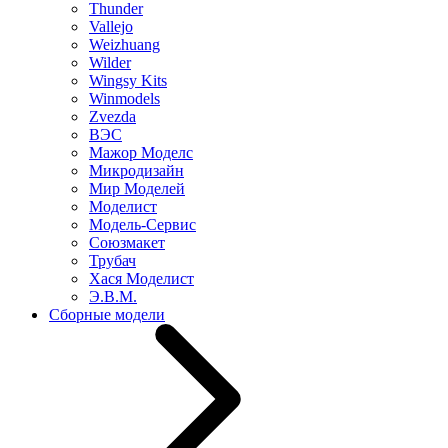
Thunder
Vallejo
Weizhuang
Wilder
Wingsy Kits
Winmodels
Zvezda
ВЭС
Мажор Моделс
Микродизайн
Мир Моделей
Моделист
Модель-Сервис
Союзмакет
Трубач
Хася Моделист
Э.В.М.
Сборные модели