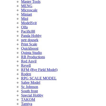
Master Tools
MENG
Microscale
Miniart
Miol
ModelSvit
Olfa
Pacific88
Panda Hobby
petr dousek
Print Scale
Quickboost
Quinta Studio
RB Productions
Red Anvil
Revell
RFM (Rye Field Model)
Roden
RPG SCALE MODEL
Sabre Model
Sc Johnson
South front
Special Hobby
TAKOM
Tamiya