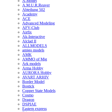
A-Model
A.M.U.R.Reaver
Abteilung 502
Academy
ACE
Advanced Modeling
AFV-Club
Airfix
Ak-Interactive
Alclad II
ALLMODELS
amigo models
AMK
AMMO of Mig
Ark models
Arma Hobby
AURORA Hobby
AVART ARHIV
Border Model
Bostick
Copper State Models
Cosmo
Dragon
DSPIAE
Eastern express