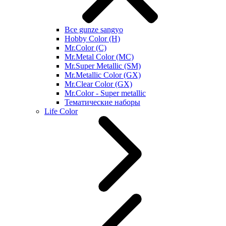
Все gunze sangyo
Hobby Color (H)
Mr.Color (C)
Mr.Metal Color (MC)
Mr.Super Metallic (SM)
Mr.Metallic Color (GX)
Mr.Clear Color (GX)
Mr.Color - Super metallic
Тематические наборы
Life Color