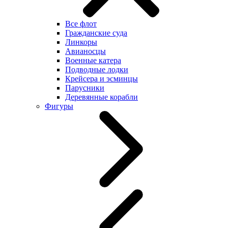
Все флот
Гражданские суда
Линкоры
Авианосцы
Военные катера
Подводные лодки
Крейсера и эсминцы
Парусники
Деревянные корабли
Фигуры