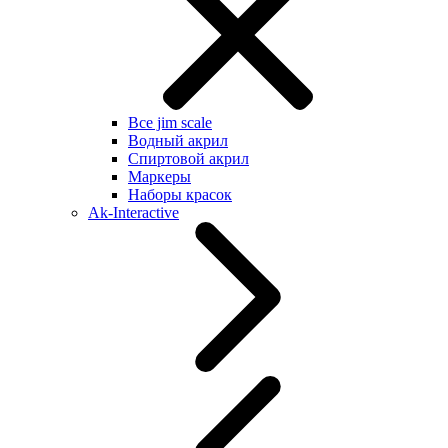
Все jim scale
Водный акрил
Спиртовой акрил
Маркеры
Наборы красок
Ak-Interactive