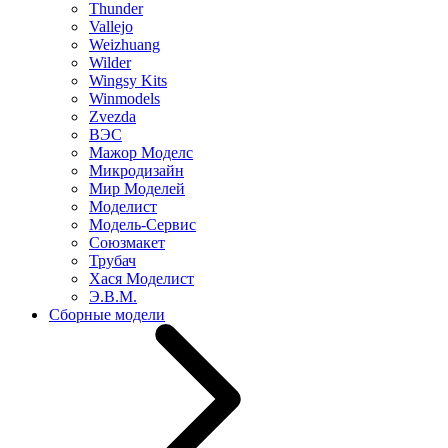
Thunder
Vallejo
Weizhuang
Wilder
Wingsy Kits
Winmodels
Zvezda
ВЭС
Мажор Моделс
Микродизайн
Мир Моделей
Моделист
Модель-Сервис
Союзмакет
Трубач
Хася Моделист
Э.В.М.
Сборные модели