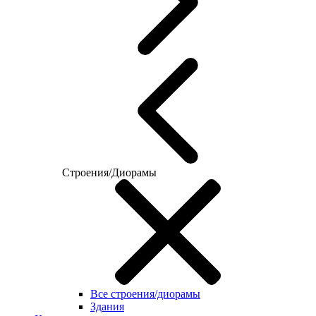
Строения/Диорамы
Все строения/диорамы
Здания