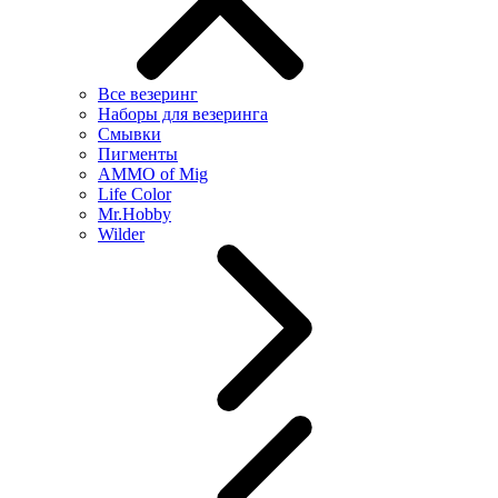
Все везеринг
Наборы для везеринга
Смывки
Пигменты
AMMO of Mig
Life Color
Mr.Hobby
Wilder