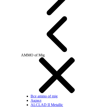
AMMO of Mig
Все ammo of mig
Акрил
ALCLAD II Metallic