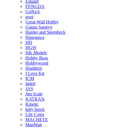
Eduard
FENGDA
GoNzA
gooi
Great Wall Hobby
Gunze Sangyo
Harder and Steenbeck
Hasegawa
HD
HGW
HK Models
Hobby Boss
Hobbywood
Humbrol
I Love Kit
ICM
italeri
JAS
Jim Scale
KATRAN
Kinetic
kitty hawk
Life Color
MACHETE
ManWah