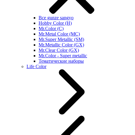
Все gunze sangyo
Hobby Color (H)
Mr.Color (C)
Mr.Metal Color (MC)
Mr.Super Metallic (SM)
Mr.Metallic Color (GX)
Mr.Clear Color (GX)
Mr.Color - Super metallic
Тематические наборы
Life Color