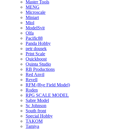
Master Tools
MENG
Microscale
Miniart
Miol
ModelSvit
Olfa
Pacific88
Panda Hobby
petr dousek
Print Scale
Quickboost
Quinta Studio
RB Productions
Red Anvil
Revell
RFM (Rye Field Model)
Roden
RPG SCALE MODEL
Sabre Model
Sc Johnson
South front
Special Hobby
TAKOM
Tamiya