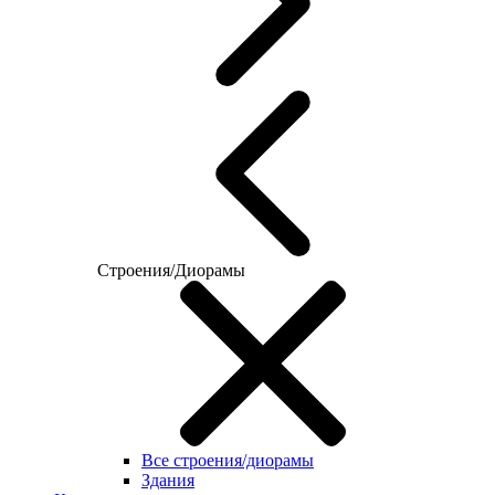
Строения/Диорамы
Все строения/диорамы
Здания