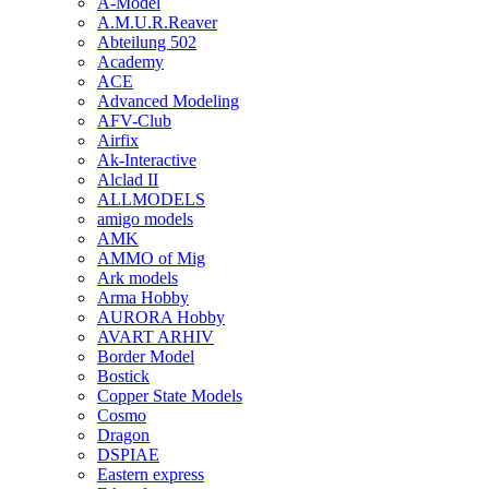
A-Model
A.M.U.R.Reaver
Abteilung 502
Academy
ACE
Advanced Modeling
AFV-Club
Airfix
Ak-Interactive
Alclad II
ALLMODELS
amigo models
AMK
AMMO of Mig
Ark models
Arma Hobby
AURORA Hobby
AVART ARHIV
Border Model
Bostick
Copper State Models
Cosmo
Dragon
DSPIAE
Eastern express