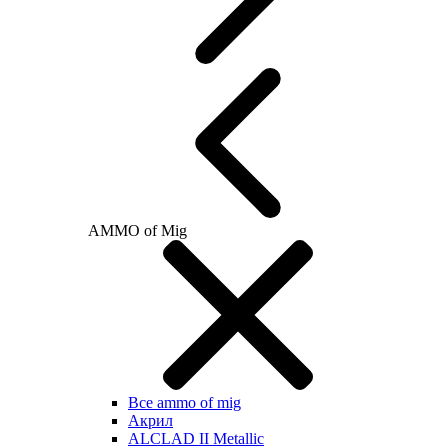
AMMO of Mig
Все ammo of mig
Акрил
ALCLAD II Metallic