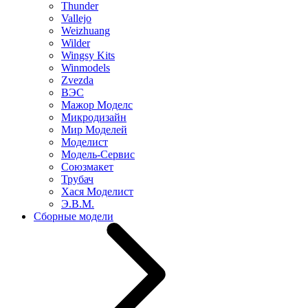
Thunder
Vallejo
Weizhuang
Wilder
Wingsy Kits
Winmodels
Zvezda
ВЭС
Мажор Моделс
Микродизайн
Мир Моделей
Моделист
Модель-Сервис
Союзмакет
Трубач
Хася Моделист
Э.В.М.
Сборные модели