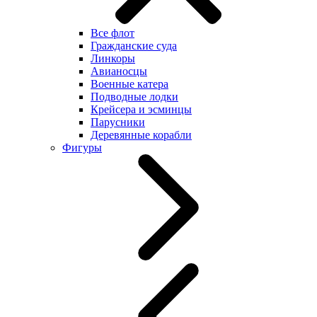
Все флот
Гражданские суда
Линкоры
Авианосцы
Военные катера
Подводные лодки
Крейсера и эсминцы
Парусники
Деревянные корабли
Фигуры