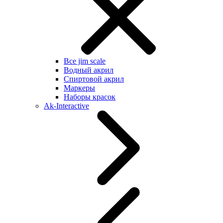
Все jim scale
Водный акрил
Спиртовой акрил
Маркеры
Наборы красок
Ak-Interactive