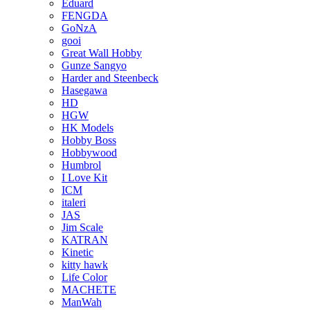
Eduard
FENGDA
GoNzA
gooi
Great Wall Hobby
Gunze Sangyo
Harder and Steenbeck
Hasegawa
HD
HGW
HK Models
Hobby Boss
Hobbywood
Humbrol
I Love Kit
ICM
italeri
JAS
Jim Scale
KATRAN
Kinetic
kitty hawk
Life Color
MACHETE
ManWah