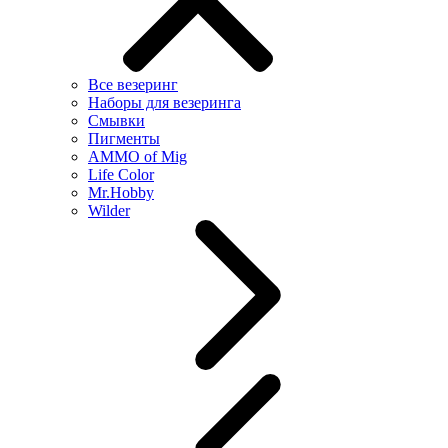
Все везеринг
Наборы для везеринга
Смывки
Пигменты
AMMO of Mig
Life Color
Mr.Hobby
Wilder