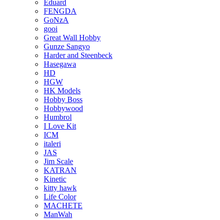
Eduard
FENGDA
GoNzA
gooi
Great Wall Hobby
Gunze Sangyo
Harder and Steenbeck
Hasegawa
HD
HGW
HK Models
Hobby Boss
Hobbywood
Humbrol
I Love Kit
ICM
italeri
JAS
Jim Scale
KATRAN
Kinetic
kitty hawk
Life Color
MACHETE
ManWah