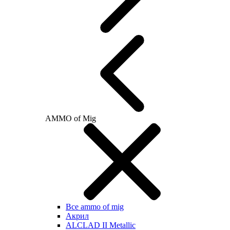
AMMO of Mig
Все ammo of mig
Акрил
ALCLAD II Metallic