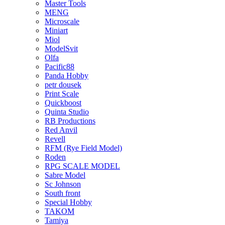
Master Tools
MENG
Microscale
Miniart
Miol
ModelSvit
Olfa
Pacific88
Panda Hobby
petr dousek
Print Scale
Quickboost
Quinta Studio
RB Productions
Red Anvil
Revell
RFM (Rye Field Model)
Roden
RPG SCALE MODEL
Sabre Model
Sc Johnson
South front
Special Hobby
TAKOM
Tamiya