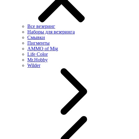
Все везеринг
Наборы для везеринга
Смывки
Пигменты
AMMO of Mig
Life Color
Mr.Hobby
Wilder