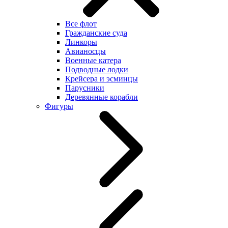
Все флот
Гражданские суда
Линкоры
Авианосцы
Военные катера
Подводные лодки
Крейсера и эсминцы
Парусники
Деревянные корабли
Фигуры