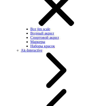
Все jim scale
Водный акрил
Спиртовой акрил
Маркеры
Наборы красок
Ak-Interactive