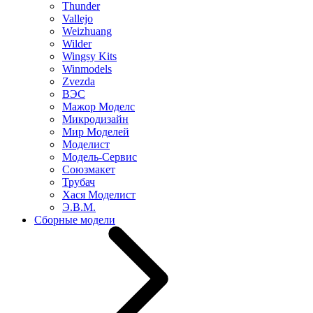
Thunder
Vallejo
Weizhuang
Wilder
Wingsy Kits
Winmodels
Zvezda
ВЭС
Мажор Моделс
Микродизайн
Мир Моделей
Моделист
Модель-Сервис
Союзмакет
Трубач
Хася Моделист
Э.В.М.
Сборные модели