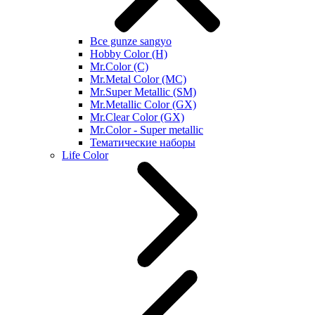
Все gunze sangyo
Hobby Color (H)
Mr.Color (C)
Mr.Metal Color (MC)
Mr.Super Metallic (SM)
Mr.Metallic Color (GX)
Mr.Clear Color (GX)
Mr.Color - Super metallic
Тематические наборы
Life Color