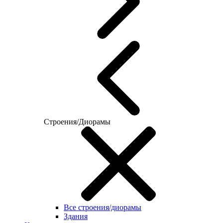
Строения/Диорамы
Все строения/диорамы
Здания