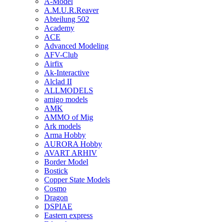
A-Model
A.M.U.R.Reaver
Abteilung 502
Academy
ACE
Advanced Modeling
AFV-Club
Airfix
Ak-Interactive
Alclad II
ALLMODELS
amigo models
AMK
AMMO of Mig
Ark models
Arma Hobby
AURORA Hobby
AVART ARHIV
Border Model
Bostick
Copper State Models
Cosmo
Dragon
DSPIAE
Eastern express