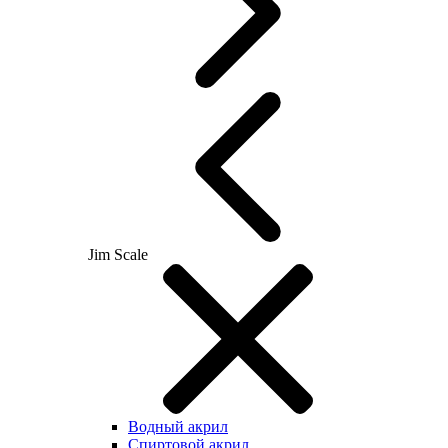
Jim Scale
Водный акрил
Спиртовой акрил