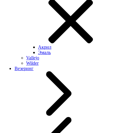
Акрил
Эмаль
Vallejo
Wilder
Везеринг