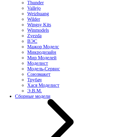
Thunder
Vallejo
Weizhuang
Wilder
Wingsy Kits
Winmodels
Zvezda
ВЭС
Мажор Моделс
Микродизайн
Мир Моделей
Моделист
Модель-Сервис
Союзмакет
Трубач
Хася Моделист
Э.В.М.
Сборные модели