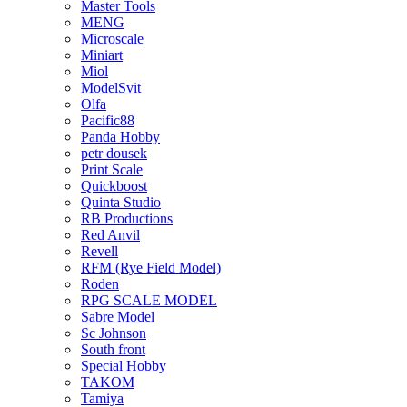
Master Tools
MENG
Microscale
Miniart
Miol
ModelSvit
Olfa
Pacific88
Panda Hobby
petr dousek
Print Scale
Quickboost
Quinta Studio
RB Productions
Red Anvil
Revell
RFM (Rye Field Model)
Roden
RPG SCALE MODEL
Sabre Model
Sc Johnson
South front
Special Hobby
TAKOM
Tamiya