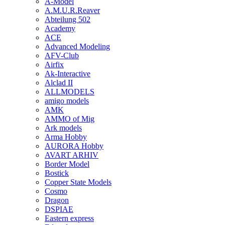
A-Model
A.M.U.R.Reaver
Abteilung 502
Academy
ACE
Advanced Modeling
AFV-Club
Airfix
Ak-Interactive
Alclad II
ALLMODELS
amigo models
AMK
AMMO of Mig
Ark models
Arma Hobby
AURORA Hobby
AVART ARHIV
Border Model
Bostick
Copper State Models
Cosmo
Dragon
DSPIAE
Eastern express