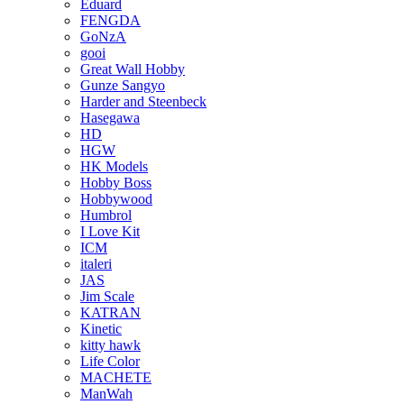
Eduard
FENGDA
GoNzA
gooi
Great Wall Hobby
Gunze Sangyo
Harder and Steenbeck
Hasegawa
HD
HGW
HK Models
Hobby Boss
Hobbywood
Humbrol
I Love Kit
ICM
italeri
JAS
Jim Scale
KATRAN
Kinetic
kitty hawk
Life Color
MACHETE
ManWah