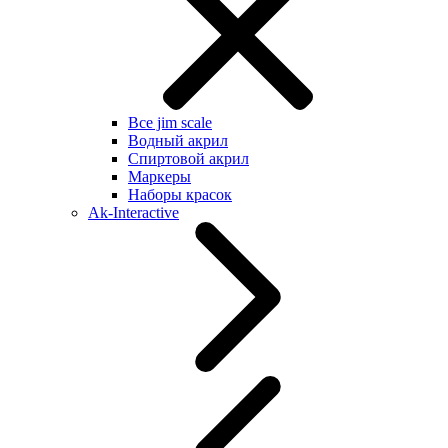
Все jim scale
Водный акрил
Спиртовой акрил
Маркеры
Наборы красок
Ak-Interactive