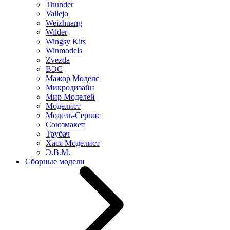
Thunder
Vallejo
Weizhuang
Wilder
Wingsy Kits
Winmodels
Zvezda
ВЭС
Мажор Моделс
Микродизайн
Мир Моделей
Моделист
Модель-Сервис
Союзмакет
Трубач
Хася Моделист
Э.В.М.
Сборные модели