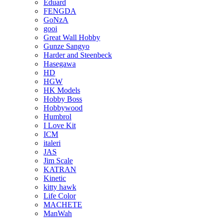
Eduard
FENGDA
GoNzA
gooi
Great Wall Hobby
Gunze Sangyo
Harder and Steenbeck
Hasegawa
HD
HGW
HK Models
Hobby Boss
Hobbywood
Humbrol
I Love Kit
ICM
italeri
JAS
Jim Scale
KATRAN
Kinetic
kitty hawk
Life Color
MACHETE
ManWah