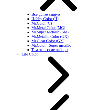
Все gunze sangyo
Hobby Color (H)
Mr.Color (C)
Mr.Metal Color (MC)
Mr.Super Metallic (SM)
Mr.Metallic Color (GX)
Mr.Clear Color (GX)
Mr.Color - Super metallic
Тематические наборы
Life Color