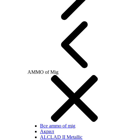
AMMO of Mig
Все ammo of mig
Акрил
ALCLAD II Metallic