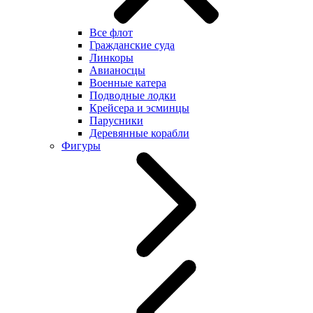
Все флот
Гражданские суда
Линкоры
Авианосцы
Военные катера
Подводные лодки
Крейсера и эсминцы
Парусники
Деревянные корабли
Фигуры