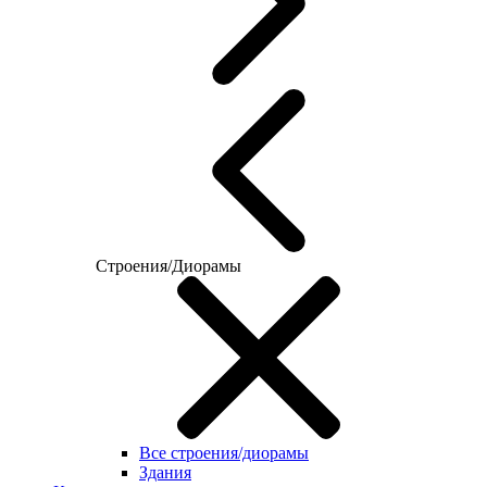
Строения/Диорамы
Все строения/диорамы
Здания