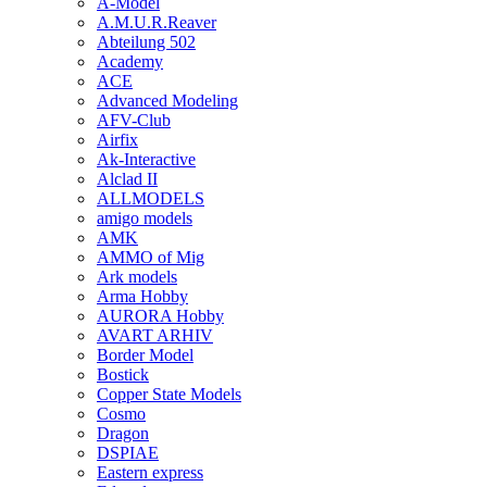
A-Model
A.M.U.R.Reaver
Abteilung 502
Academy
ACE
Advanced Modeling
AFV-Club
Airfix
Ak-Interactive
Alclad II
ALLMODELS
amigo models
AMK
AMMO of Mig
Ark models
Arma Hobby
AURORA Hobby
AVART ARHIV
Border Model
Bostick
Copper State Models
Cosmo
Dragon
DSPIAE
Eastern express