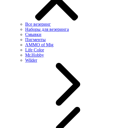
Все везеринг
Наборы для везеринга
Смывки
Пигменты
AMMO of Mig
Life Color
Mr.Hobby
Wilder