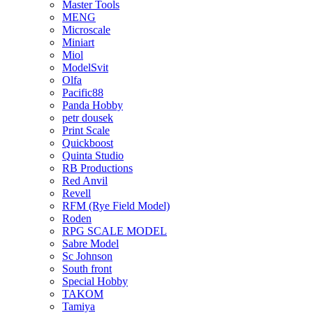
Master Tools
MENG
Microscale
Miniart
Miol
ModelSvit
Olfa
Pacific88
Panda Hobby
petr dousek
Print Scale
Quickboost
Quinta Studio
RB Productions
Red Anvil
Revell
RFM (Rye Field Model)
Roden
RPG SCALE MODEL
Sabre Model
Sc Johnson
South front
Special Hobby
TAKOM
Tamiya