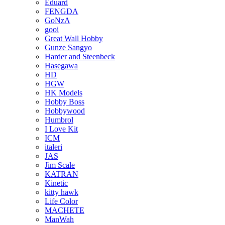
Eduard
FENGDA
GoNzA
gooi
Great Wall Hobby
Gunze Sangyo
Harder and Steenbeck
Hasegawa
HD
HGW
HK Models
Hobby Boss
Hobbywood
Humbrol
I Love Kit
ICM
italeri
JAS
Jim Scale
KATRAN
Kinetic
kitty hawk
Life Color
MACHETE
ManWah