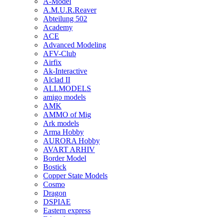
A-Model
A.M.U.R.Reaver
Abteilung 502
Academy
ACE
Advanced Modeling
AFV-Club
Airfix
Ak-Interactive
Alclad II
ALLMODELS
amigo models
AMK
AMMO of Mig
Ark models
Arma Hobby
AURORA Hobby
AVART ARHIV
Border Model
Bostick
Copper State Models
Cosmo
Dragon
DSPIAE
Eastern express