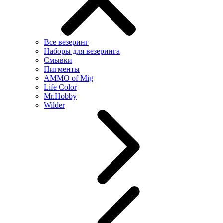
Все везеринг
Наборы для везеринга
Смывки
Пигменты
AMMO of Mig
Life Color
Mr.Hobby
Wilder