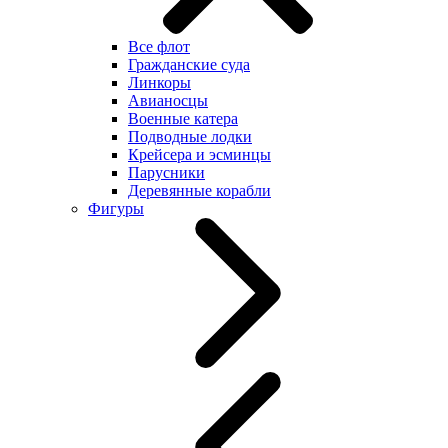
Все флот
Гражданские суда
Линкоры
Авианосцы
Военные катера
Подводные лодки
Крейсера и эсминцы
Парусники
Деревянные корабли
Фигуры