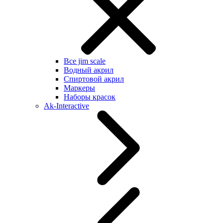
Все jim scale
Водный акрил
Спиртовой акрил
Маркеры
Наборы красок
Ak-Interactive