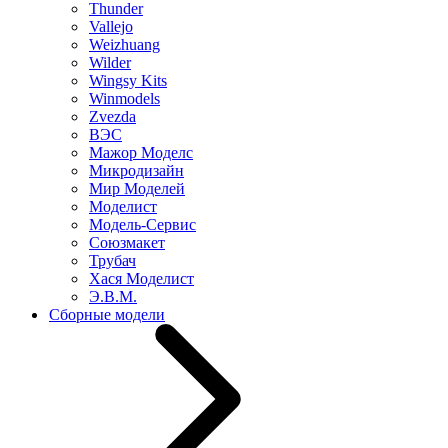
Thunder
Vallejo
Weizhuang
Wilder
Wingsy Kits
Winmodels
Zvezda
ВЭС
Мажор Моделс
Микродизайн
Мир Моделей
Моделист
Модель-Сервис
Союзмакет
Трубач
Хася Моделист
Э.В.М.
Сборные модели