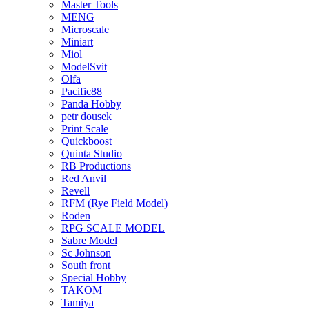
Master Tools
MENG
Microscale
Miniart
Miol
ModelSvit
Olfa
Pacific88
Panda Hobby
petr dousek
Print Scale
Quickboost
Quinta Studio
RB Productions
Red Anvil
Revell
RFM (Rye Field Model)
Roden
RPG SCALE MODEL
Sabre Model
Sc Johnson
South front
Special Hobby
TAKOM
Tamiya