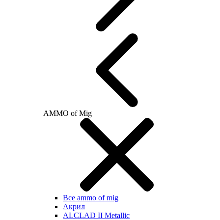
AMMO of Mig
Все ammo of mig
Акрил
ALCLAD II Metallic