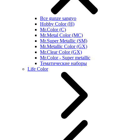
Все gunze sangyo
Hobby Color (H)
Mr.Color (C)
Mr.Metal Color (MC)
Mr.Super Metallic (SM)
Mr.Metallic Color (GX)
Mr.Clear Color (GX)
Mr.Color - Super metallic
Тематические наборы
Life Color