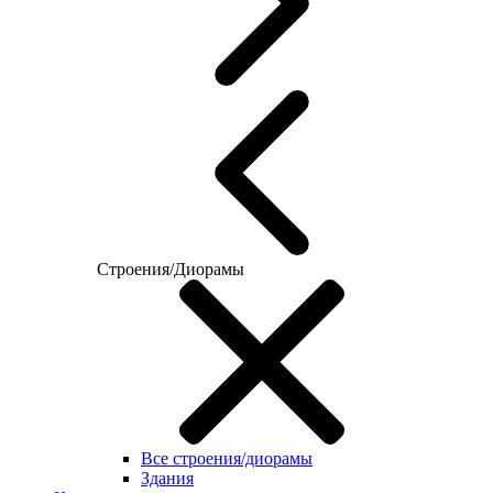
Строения/Диорамы
Все строения/диорамы
Здания