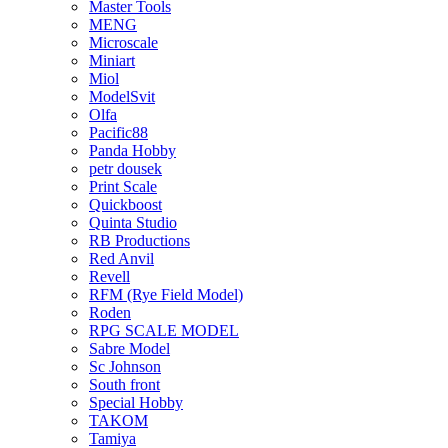
Master Tools
MENG
Microscale
Miniart
Miol
ModelSvit
Olfa
Pacific88
Panda Hobby
petr dousek
Print Scale
Quickboost
Quinta Studio
RB Productions
Red Anvil
Revell
RFM (Rye Field Model)
Roden
RPG SCALE MODEL
Sabre Model
Sc Johnson
South front
Special Hobby
TAKOM
Tamiya