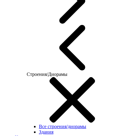
Строения/Диорамы
Все строения/диорамы
Здания