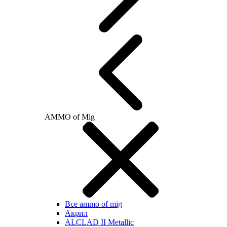
AMMO of Mig
Все ammo of mig
Акрил
ALCLAD II Metallic