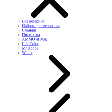
Все везеринг
Наборы для везеринга
Смывки
Пигменты
AMMO of Mig
Life Color
Mr.Hobby
Wilder