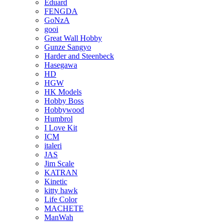
Eduard
FENGDA
GoNzA
gooi
Great Wall Hobby
Gunze Sangyo
Harder and Steenbeck
Hasegawa
HD
HGW
HK Models
Hobby Boss
Hobbywood
Humbrol
I Love Kit
ICM
italeri
JAS
Jim Scale
KATRAN
Kinetic
kitty hawk
Life Color
MACHETE
ManWah