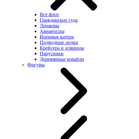
Все флот
Гражданские суда
Линкоры
Авианосцы
Военные катера
Подводные лодки
Крейсера и эсминцы
Парусники
Деревянные корабли
Фигуры