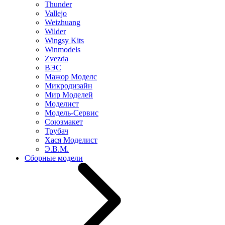
Thunder
Vallejo
Weizhuang
Wilder
Wingsy Kits
Winmodels
Zvezda
ВЭС
Мажор Моделс
Микродизайн
Мир Моделей
Моделист
Модель-Сервис
Союзмакет
Трубач
Хася Моделист
Э.В.М.
Сборные модели