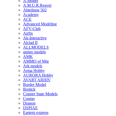
A-Model
A.M.U.R.Reaver
Abteilung 502
Academy
ACE
Advanced Modeling
AFV-Club
Airfix
Ak-Interactive
Alclad II
ALLMODELS
amigo models
AMK
AMMO of Mig
Ark models
Arma Hobby
AURORA Hobby
AVART ARHIV
Border Model
Bostick
Copper State Models
Cosmo
Dragon
DSPIAE
Eastern express