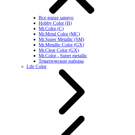
Все gunze sangyo
Hobby Color (H)
Mr.Color (C)
Mr.Metal Color (MC)
Mr.Super Metallic (SM)
Mr.Metallic Color (GX)
Mr.Clear Color (GX)
Mr.Color - Super metallic
Тематические наборы
Life Color