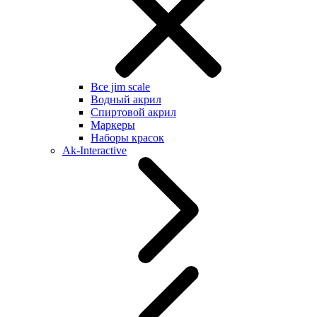
Все jim scale
Водный акрил
Спиртовой акрил
Маркеры
Наборы красок
Ak-Interactive