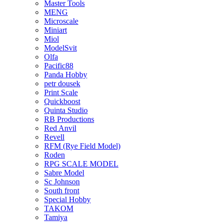
Master Tools
MENG
Microscale
Miniart
Miol
ModelSvit
Olfa
Pacific88
Panda Hobby
petr dousek
Print Scale
Quickboost
Quinta Studio
RB Productions
Red Anvil
Revell
RFM (Rye Field Model)
Roden
RPG SCALE MODEL
Sabre Model
Sc Johnson
South front
Special Hobby
TAKOM
Tamiya