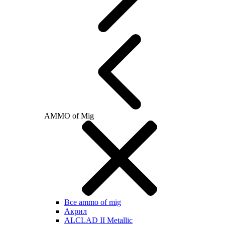
AMMO of Mig
Все ammo of mig
Акрил
ALCLAD II Metallic