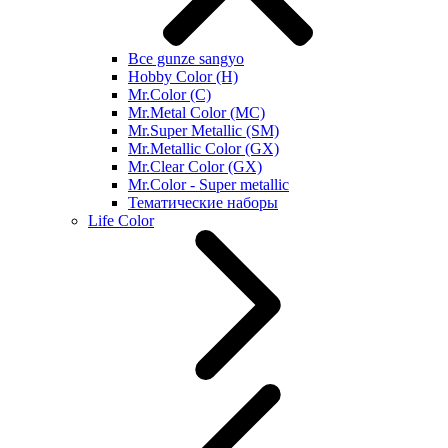
Все gunze sangyo
Hobby Color (H)
Mr.Color (C)
Mr.Metal Color (MC)
Mr.Super Metallic (SM)
Mr.Metallic Color (GX)
Mr.Clear Color (GX)
Mr.Color - Super metallic
Тематические наборы
Life Color