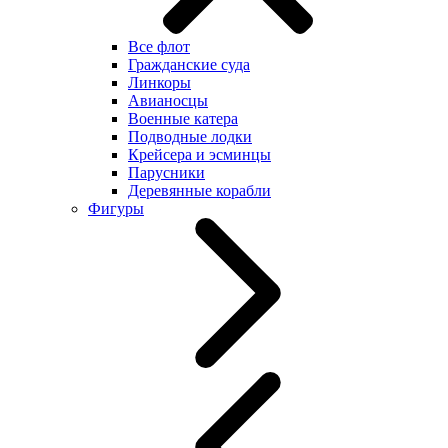
Все флот
Гражданские суда
Линкоры
Авианосцы
Военные катера
Подводные лодки
Крейсера и эсминцы
Парусники
Деревянные корабли
Фигуры