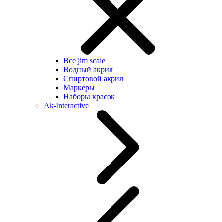
Все jim scale
Водный акрил
Спиртовой акрил
Маркеры
Наборы красок
Ak-Interactive