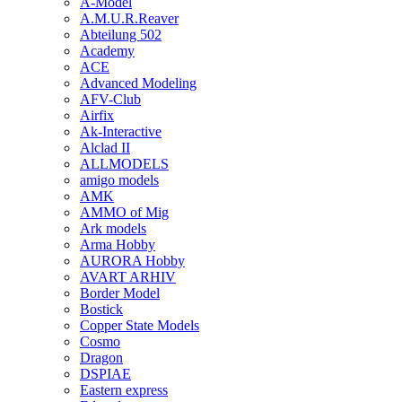
A-Model
A.M.U.R.Reaver
Abteilung 502
Academy
ACE
Advanced Modeling
AFV-Club
Airfix
Ak-Interactive
Alclad II
ALLMODELS
amigo models
AMK
AMMO of Mig
Ark models
Arma Hobby
AURORA Hobby
AVART ARHIV
Border Model
Bostick
Copper State Models
Cosmo
Dragon
DSPIAE
Eastern express