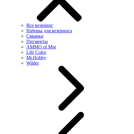
Все везеринг
Наборы для везеринга
Смывки
Пигменты
AMMO of Mig
Life Color
Mr.Hobby
Wilder