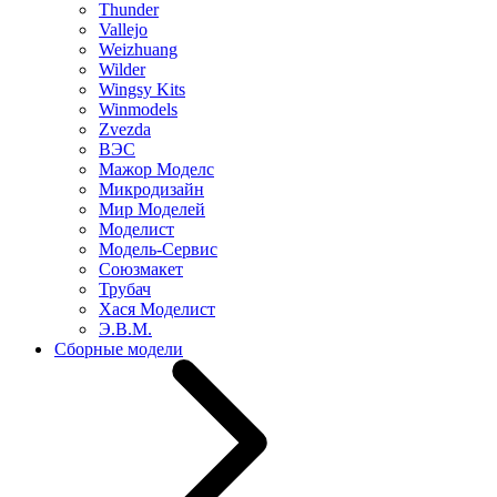
Thunder
Vallejo
Weizhuang
Wilder
Wingsy Kits
Winmodels
Zvezda
ВЭС
Мажор Моделс
Микродизайн
Мир Моделей
Моделист
Модель-Сервис
Союзмакет
Трубач
Хася Моделист
Э.В.М.
Сборные модели