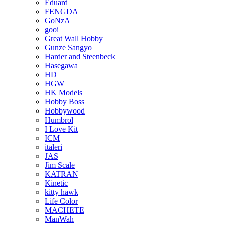
Eduard
FENGDA
GoNzA
gooi
Great Wall Hobby
Gunze Sangyo
Harder and Steenbeck
Hasegawa
HD
HGW
HK Models
Hobby Boss
Hobbywood
Humbrol
I Love Kit
ICM
italeri
JAS
Jim Scale
KATRAN
Kinetic
kitty hawk
Life Color
MACHETE
ManWah