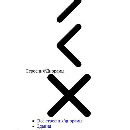
Строения/Диорамы
Все строения/диорамы
Здания