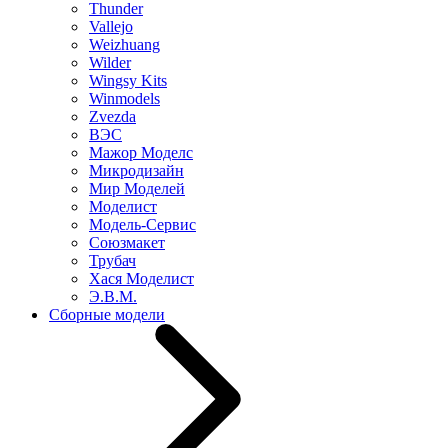
Thunder
Vallejo
Weizhuang
Wilder
Wingsy Kits
Winmodels
Zvezda
ВЭС
Мажор Моделс
Микродизайн
Мир Моделей
Моделист
Модель-Сервис
Союзмакет
Трубач
Хася Моделист
Э.В.М.
Сборные модели