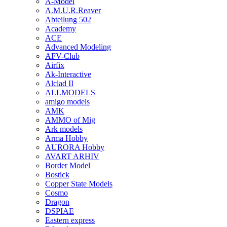
A-Model
A.M.U.R.Reaver
Abteilung 502
Academy
ACE
Advanced Modeling
AFV-Club
Airfix
Ak-Interactive
Alclad II
ALLMODELS
amigo models
AMK
AMMO of Mig
Ark models
Arma Hobby
AURORA Hobby
AVART ARHIV
Border Model
Bostick
Copper State Models
Cosmo
Dragon
DSPIAE
Eastern express