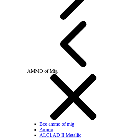
AMMO of Mig
Все ammo of mig
Акрил
ALCLAD II Metallic