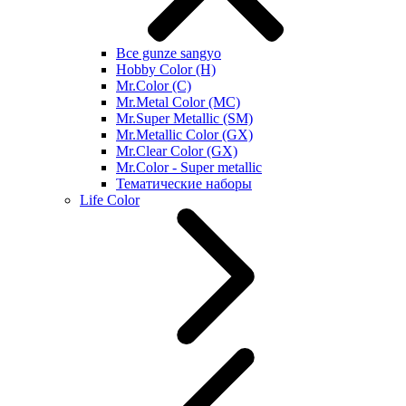
Все gunze sangyo
Hobby Color (H)
Mr.Color (C)
Mr.Metal Color (MC)
Mr.Super Metallic (SM)
Mr.Metallic Color (GX)
Mr.Clear Color (GX)
Mr.Color - Super metallic
Тематические наборы
Life Color