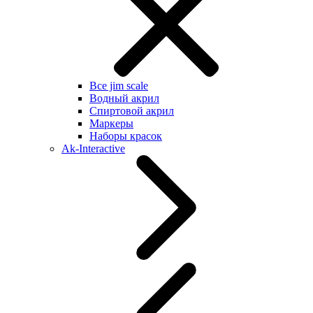
Все jim scale
Водный акрил
Спиртовой акрил
Маркеры
Наборы красок
Ak-Interactive