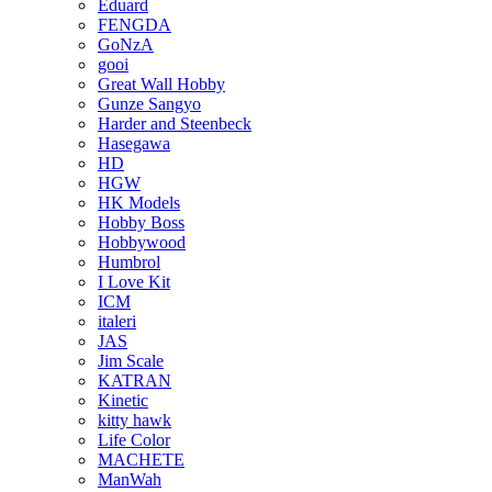
Eduard
FENGDA
GoNzA
gooi
Great Wall Hobby
Gunze Sangyo
Harder and Steenbeck
Hasegawa
HD
HGW
HK Models
Hobby Boss
Hobbywood
Humbrol
I Love Kit
ICM
italeri
JAS
Jim Scale
KATRAN
Kinetic
kitty hawk
Life Color
MACHETE
ManWah