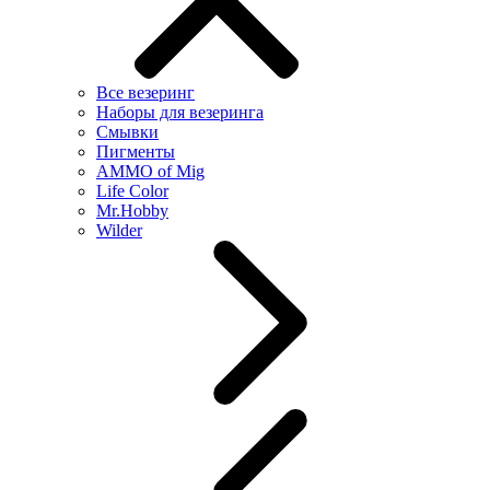
Все везеринг
Наборы для везеринга
Смывки
Пигменты
AMMO of Mig
Life Color
Mr.Hobby
Wilder