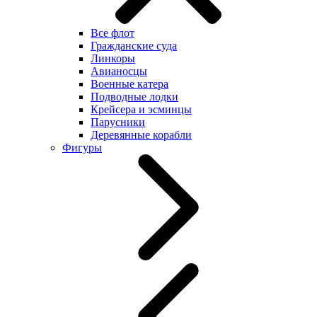
Все флот
Гражданские суда
Линкоры
Авианосцы
Военные катера
Подводные лодки
Крейсера и эсминцы
Парусники
Деревянные корабли
Фигуры