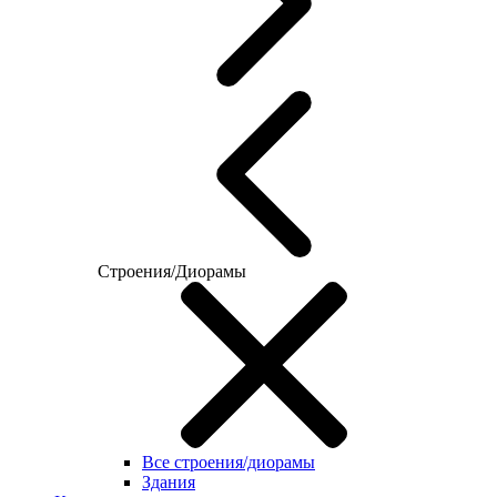
Строения/Диорамы
Все строения/диорамы
Здания