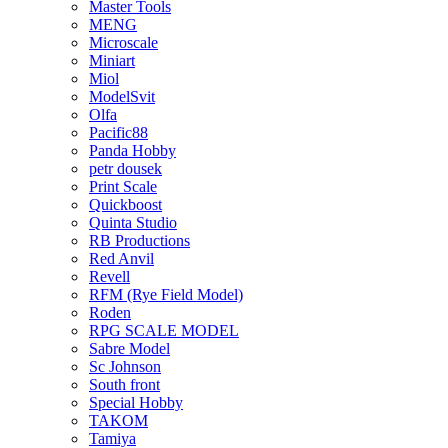
Master Tools
MENG
Microscale
Miniart
Miol
ModelSvit
Olfa
Pacific88
Panda Hobby
petr dousek
Print Scale
Quickboost
Quinta Studio
RB Productions
Red Anvil
Revell
RFM (Rye Field Model)
Roden
RPG SCALE MODEL
Sabre Model
Sc Johnson
South front
Special Hobby
TAKOM
Tamiya