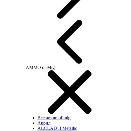
AMMO of Mig
Все ammo of mig
Акрил
ALCLAD II Metallic