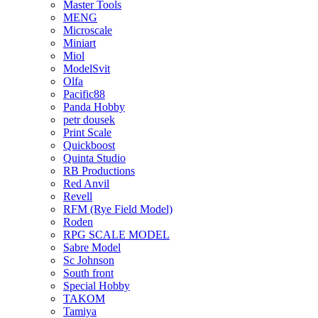
Master Tools
MENG
Microscale
Miniart
Miol
ModelSvit
Olfa
Pacific88
Panda Hobby
petr dousek
Print Scale
Quickboost
Quinta Studio
RB Productions
Red Anvil
Revell
RFM (Rye Field Model)
Roden
RPG SCALE MODEL
Sabre Model
Sc Johnson
South front
Special Hobby
TAKOM
Tamiya