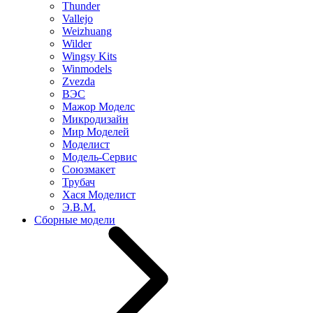
Thunder
Vallejo
Weizhuang
Wilder
Wingsy Kits
Winmodels
Zvezda
ВЭС
Мажор Моделс
Микродизайн
Мир Моделей
Моделист
Модель-Сервис
Союзмакет
Трубач
Хася Моделист
Э.В.М.
Сборные модели