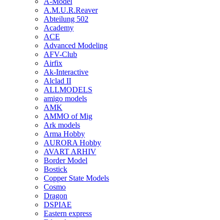
A-Model
A.M.U.R.Reaver
Abteilung 502
Academy
ACE
Advanced Modeling
AFV-Club
Airfix
Ak-Interactive
Alclad II
ALLMODELS
amigo models
AMK
AMMO of Mig
Ark models
Arma Hobby
AURORA Hobby
AVART ARHIV
Border Model
Bostick
Copper State Models
Cosmo
Dragon
DSPIAE
Eastern express