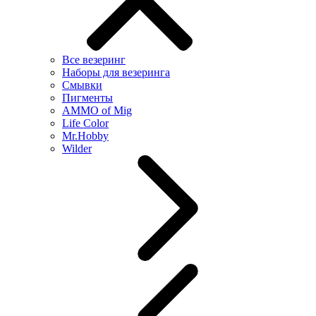
Все везеринг
Наборы для везеринга
Смывки
Пигменты
AMMO of Mig
Life Color
Mr.Hobby
Wilder