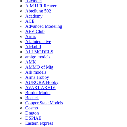
A-Model
A.M.U.R.Reaver
Abteilung 502
Academy
ACE
Advanced Modeling
AFV-Club
Airfix
Ak-Interactive
Alclad II
ALLMODELS
amigo models
AMK
AMMO of Mig
Ark models
Arma Hobby
AURORA Hobby
AVART ARHIV
Border Model
Bostick
Copper State Models
Cosmo
Dragon
DSPIAE
Eastern express