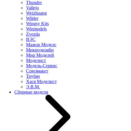
Thunder
Vallejo
Weizhuang
Wilder
Wingsy Kits
Winmodels
Zvezda
ВЭС
Мажор Моделс
Микродизайн
Мир Моделей
Моделист
Модель-Сервис
Союзмакет
Трубач
Хася Моделист
Э.В.М.
Сборные модели