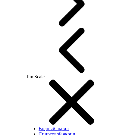
Jim Scale
Водный акрил
Спиртовой акрил