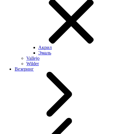
Акрил
Эмаль
Vallejo
Wilder
Везеринг