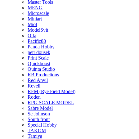
Master Tools
MENG
Microscale
Miniart
Miol
ModelSvit
Olfa
Pacific88
Panda Hobby
petr dousek
Print Scale
Quickboost
Quinta Studio
RB Productions
Red Anvil
Revell
RFM (Rye Field Model)
Roden
RPG SCALE MODEL
Sabre Model
Sc Johnson
South front
Special Hobby
TAKOM
Tamiya