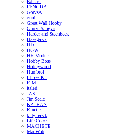
Eduard
FENGDA
GoNzA
gooi
Great Wall Hobby
Gunze Sangyo
Harder and Steenbeck
Hasegawa
HD
HGW
HK Models
Hobby Boss
Hobbywood
Humbrol
I Love Kit
ICM
italeri
JAS
Jim Scale
KATRAN
Kinetic
kitty hawk
Life Color
MACHETE
ManWah