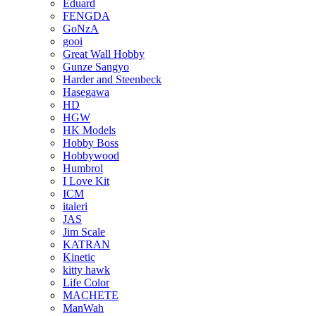
Eduard
FENGDA
GoNzA
gooi
Great Wall Hobby
Gunze Sangyo
Harder and Steenbeck
Hasegawa
HD
HGW
HK Models
Hobby Boss
Hobbywood
Humbrol
I Love Kit
ICM
italeri
JAS
Jim Scale
KATRAN
Kinetic
kitty hawk
Life Color
MACHETE
ManWah