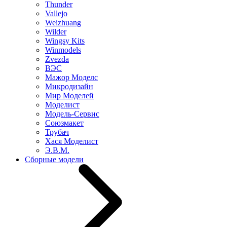
Thunder
Vallejo
Weizhuang
Wilder
Wingsy Kits
Winmodels
Zvezda
ВЭС
Мажор Моделс
Микродизайн
Мир Моделей
Моделист
Модель-Сервис
Союзмакет
Трубач
Хася Моделист
Э.В.М.
Сборные модели