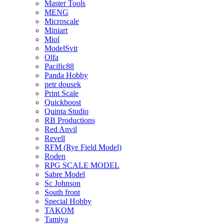
Master Tools
MENG
Microscale
Miniart
Miol
ModelSvit
Olfa
Pacific88
Panda Hobby
petr dousek
Print Scale
Quickboost
Quinta Studio
RB Productions
Red Anvil
Revell
RFM (Rye Field Model)
Roden
RPG SCALE MODEL
Sabre Model
Sc Johnson
South front
Special Hobby
TAKOM
Tamiya