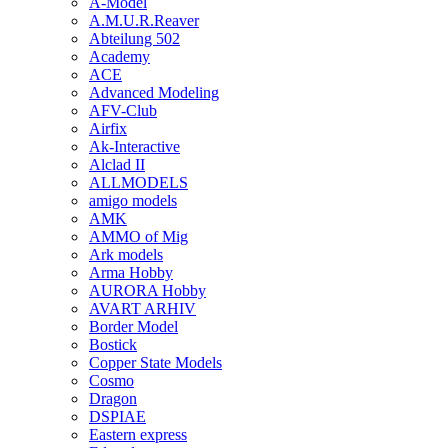
A-Model
A.M.U.R.Reaver
Abteilung 502
Academy
ACE
Advanced Modeling
AFV-Club
Airfix
Ak-Interactive
Alclad II
ALLMODELS
amigo models
AMK
AMMO of Mig
Ark models
Arma Hobby
AURORA Hobby
AVART ARHIV
Border Model
Bostick
Copper State Models
Cosmo
Dragon
DSPIAE
Eastern express