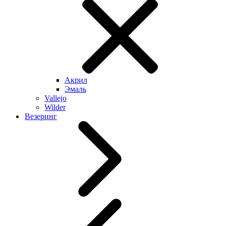
Акрил
Эмаль
Vallejo
Wilder
Везеринг