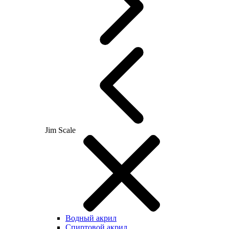
Jim Scale
Водный акрил
Спиртовой акрил