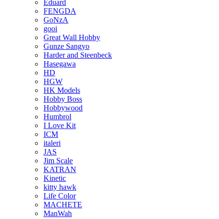
Eduard
FENGDA
GoNzA
gooi
Great Wall Hobby
Gunze Sangyo
Harder and Steenbeck
Hasegawa
HD
HGW
HK Models
Hobby Boss
Hobbywood
Humbrol
I Love Kit
ICM
italeri
JAS
Jim Scale
KATRAN
Kinetic
kitty hawk
Life Color
MACHETE
ManWah