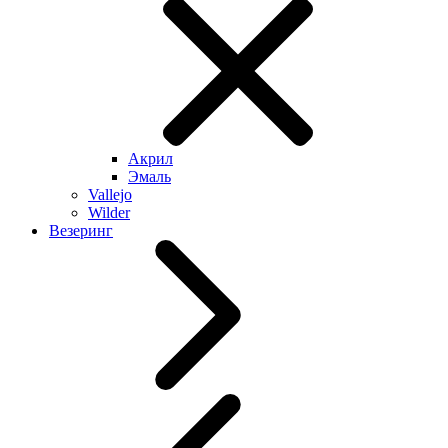
Акрил
Эмаль
Vallejo
Wilder
Везеринг