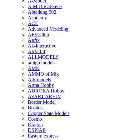
A-Model
A.M.U.R.Reaver
Abteilung 502
Academy
ACE
Advanced Modeling
AFV-Club
Airfix
Ak-Interactive
Alclad II
ALLMODELS
amigo models
AMK
AMMO of Mig
Ark models
Arma Hobby
AURORA Hobby
AVART ARHIV
Border Model
Bostick
Copper State Models
Cosmo
Dragon
DSPIAE
Eastern express