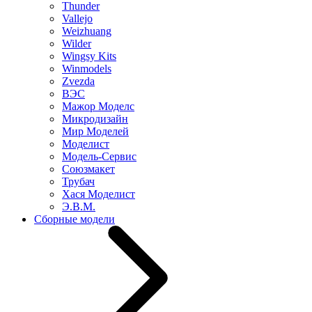
Thunder
Vallejo
Weizhuang
Wilder
Wingsy Kits
Winmodels
Zvezda
ВЭС
Мажор Моделс
Микродизайн
Мир Моделей
Моделист
Модель-Сервис
Союзмакет
Трубач
Хася Моделист
Э.В.М.
Сборные модели