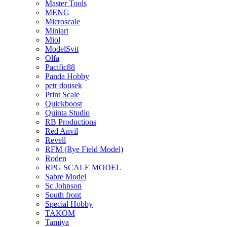
Master Tools
MENG
Microscale
Miniart
Miol
ModelSvit
Olfa
Pacific88
Panda Hobby
petr dousek
Print Scale
Quickboost
Quinta Studio
RB Productions
Red Anvil
Revell
RFM (Rye Field Model)
Roden
RPG SCALE MODEL
Sabre Model
Sc Johnson
South front
Special Hobby
TAKOM
Tamiya