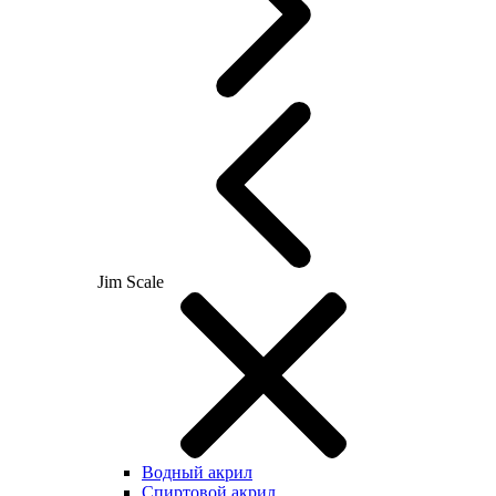
Jim Scale
Водный акрил
Спиртовой акрил