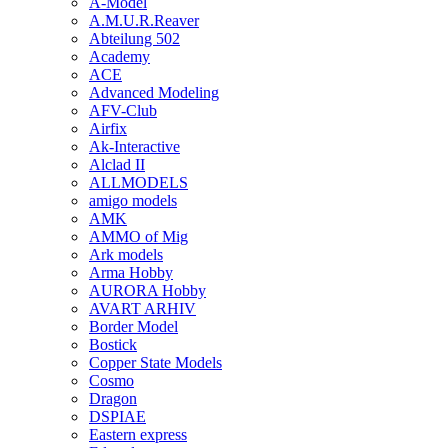
A-Model
A.M.U.R.Reaver
Abteilung 502
Academy
ACE
Advanced Modeling
AFV-Club
Airfix
Ak-Interactive
Alclad II
ALLMODELS
amigo models
AMK
AMMO of Mig
Ark models
Arma Hobby
AURORA Hobby
AVART ARHIV
Border Model
Bostick
Copper State Models
Cosmo
Dragon
DSPIAE
Eastern express