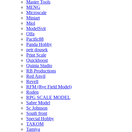
Master Tools
MENG
Microscale
Miniart
Miol
ModelSvit
Olfa
Pacific88
Panda Hobby
petr dousek
Print Scale
Quickboost
Quinta Studio
RB Productions
Red Anvil
Revell
RFM (Rye Field Model)
Roden
RPG SCALE MODEL
Sabre Model
Sc Johnson
South front
Special Hobby
TAKOM
Tamiya