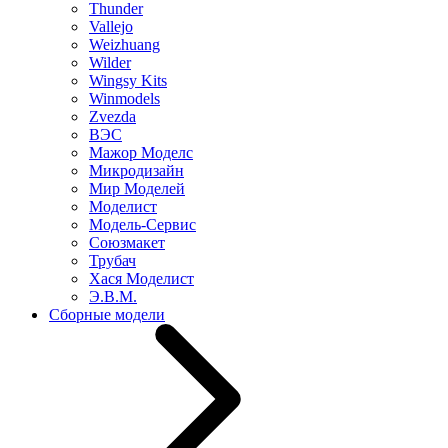
Thunder
Vallejo
Weizhuang
Wilder
Wingsy Kits
Winmodels
Zvezda
ВЭС
Мажор Моделс
Микродизайн
Мир Моделей
Моделист
Модель-Сервис
Союзмакет
Трубач
Хася Моделист
Э.В.М.
Сборные модели