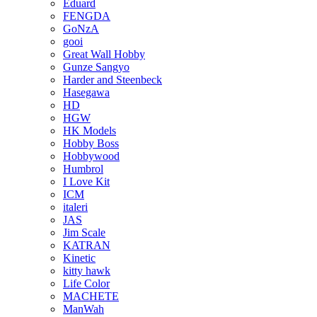
Eduard
FENGDA
GoNzA
gooi
Great Wall Hobby
Gunze Sangyo
Harder and Steenbeck
Hasegawa
HD
HGW
HK Models
Hobby Boss
Hobbywood
Humbrol
I Love Kit
ICM
italeri
JAS
Jim Scale
KATRAN
Kinetic
kitty hawk
Life Color
MACHETE
ManWah