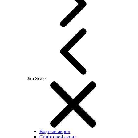
Jim Scale
Водный акрил
Спиртовой акрил