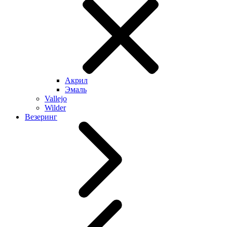
Акрил
Эмаль
Vallejo
Wilder
Везеринг