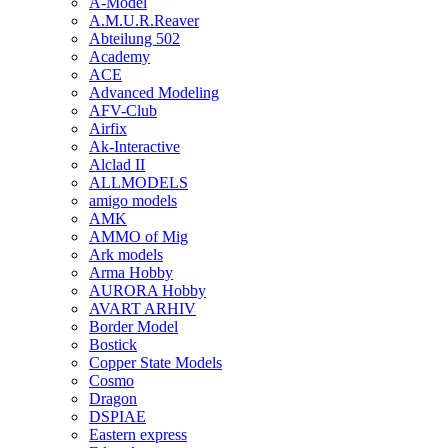
A-Model
A.M.U.R.Reaver
Abteilung 502
Academy
ACE
Advanced Modeling
AFV-Club
Airfix
Ak-Interactive
Alclad II
ALLMODELS
amigo models
AMK
AMMO of Mig
Ark models
Arma Hobby
AURORA Hobby
AVART ARHIV
Border Model
Bostick
Copper State Models
Cosmo
Dragon
DSPIAE
Eastern express