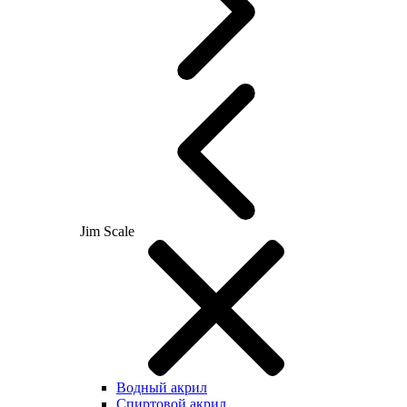
Jim Scale
Водный акрил
Спиртовой акрил