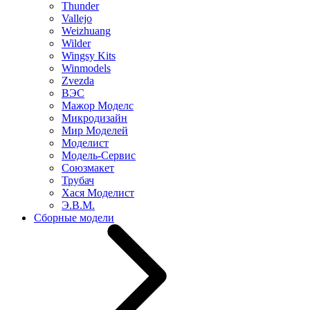
Thunder
Vallejo
Weizhuang
Wilder
Wingsy Kits
Winmodels
Zvezda
ВЭС
Мажор Моделс
Микродизайн
Мир Моделей
Моделист
Модель-Сервис
Союзмакет
Трубач
Хася Моделист
Э.В.М.
Сборные модели