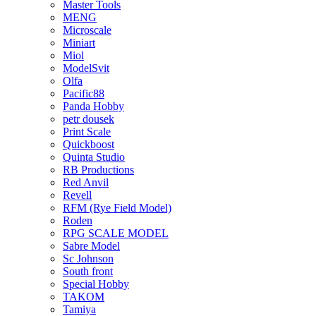
Master Tools
MENG
Microscale
Miniart
Miol
ModelSvit
Olfa
Pacific88
Panda Hobby
petr dousek
Print Scale
Quickboost
Quinta Studio
RB Productions
Red Anvil
Revell
RFM (Rye Field Model)
Roden
RPG SCALE MODEL
Sabre Model
Sc Johnson
South front
Special Hobby
TAKOM
Tamiya