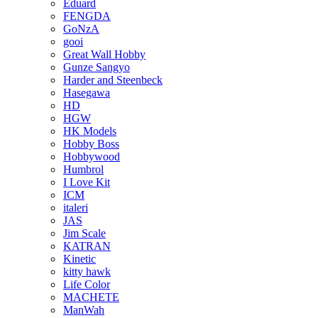
Eduard
FENGDA
GoNzA
gooi
Great Wall Hobby
Gunze Sangyo
Harder and Steenbeck
Hasegawa
HD
HGW
HK Models
Hobby Boss
Hobbywood
Humbrol
I Love Kit
ICM
italeri
JAS
Jim Scale
KATRAN
Kinetic
kitty hawk
Life Color
MACHETE
ManWah