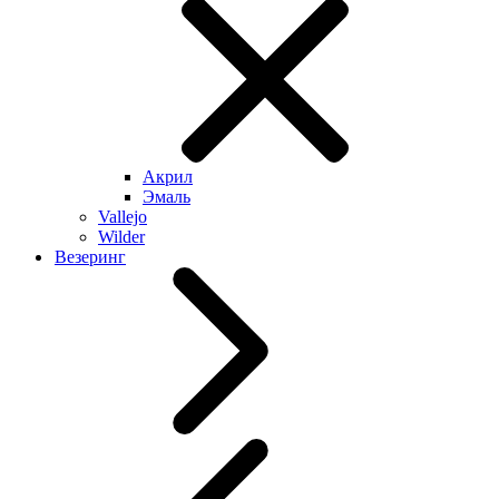
Акрил
Эмаль
Vallejo
Wilder
Везеринг