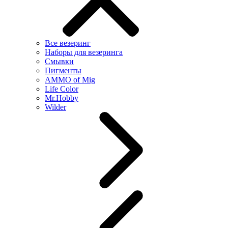
Все везеринг
Наборы для везеринга
Смывки
Пигменты
AMMO of Mig
Life Color
Mr.Hobby
Wilder