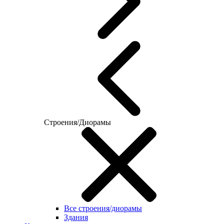
Строения/Диорамы
Все строения/диорамы
Здания