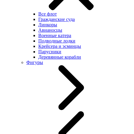
Все флот
Гражданские суда
Линкоры
Авианосцы
Военные катера
Подводные лодки
Крейсера и эсминцы
Парусники
Деревянные корабли
Фигуры