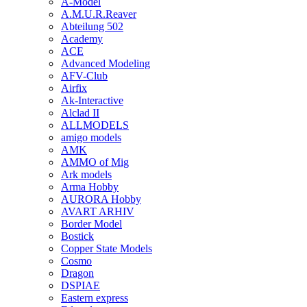
A-Model
A.M.U.R.Reaver
Abteilung 502
Academy
ACE
Advanced Modeling
AFV-Club
Airfix
Ak-Interactive
Alclad II
ALLMODELS
amigo models
AMK
AMMO of Mig
Ark models
Arma Hobby
AURORA Hobby
AVART ARHIV
Border Model
Bostick
Copper State Models
Cosmo
Dragon
DSPIAE
Eastern express