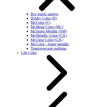
Все gunze sangyo
Hobby Color (H)
Mr.Color (C)
Mr.Metal Color (MC)
Mr.Super Metallic (SM)
Mr.Metallic Color (GX)
Mr.Clear Color (GX)
Mr.Color - Super metallic
Тематические наборы
Life Color