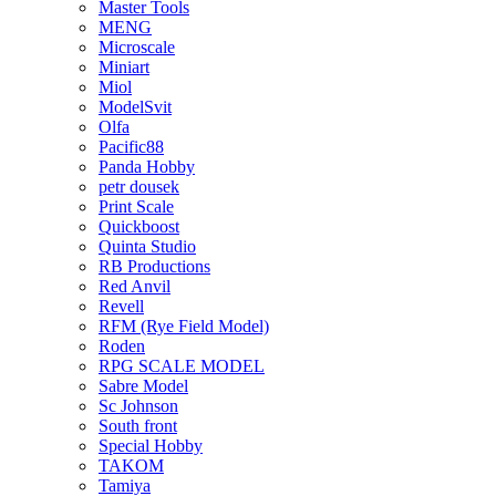
Master Tools
MENG
Microscale
Miniart
Miol
ModelSvit
Olfa
Pacific88
Panda Hobby
petr dousek
Print Scale
Quickboost
Quinta Studio
RB Productions
Red Anvil
Revell
RFM (Rye Field Model)
Roden
RPG SCALE MODEL
Sabre Model
Sc Johnson
South front
Special Hobby
TAKOM
Tamiya