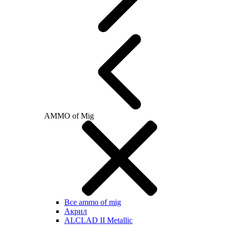
AMMO of Mig
Все ammo of mig
Акрил
ALCLAD II Metallic