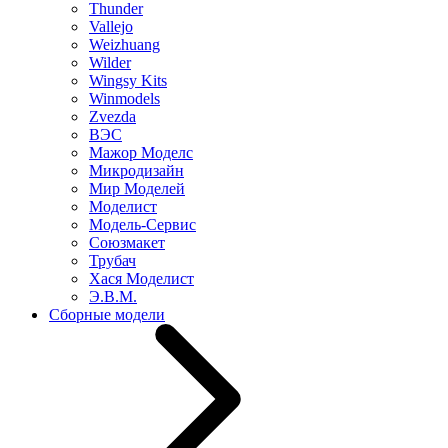
Thunder
Vallejo
Weizhuang
Wilder
Wingsy Kits
Winmodels
Zvezda
ВЭС
Мажор Моделс
Микродизайн
Мир Моделей
Моделист
Модель-Сервис
Союзмакет
Трубач
Хася Моделист
Э.В.М.
Сборные модели