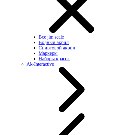
Все jim scale
Водный акрил
Спиртовой акрил
Маркеры
Наборы красок
Ak-Interactive