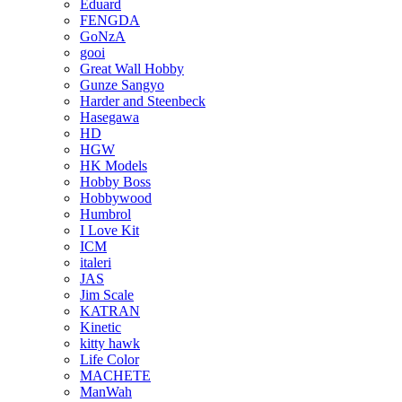
Eduard
FENGDA
GoNzA
gooi
Great Wall Hobby
Gunze Sangyo
Harder and Steenbeck
Hasegawa
HD
HGW
HK Models
Hobby Boss
Hobbywood
Humbrol
I Love Kit
ICM
italeri
JAS
Jim Scale
KATRAN
Kinetic
kitty hawk
Life Color
MACHETE
ManWah