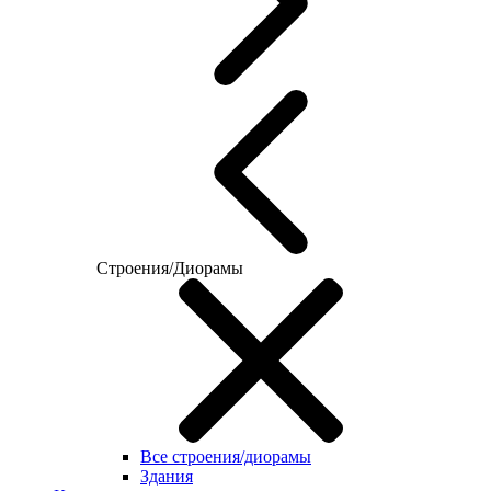
Строения/Диорамы
Все строения/диорамы
Здания