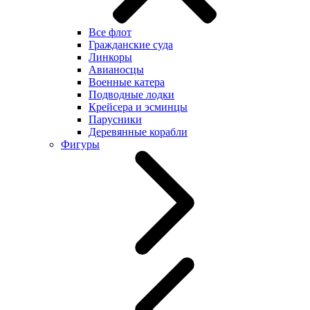
Все флот
Гражданские суда
Линкоры
Авианосцы
Военные катера
Подводные лодки
Крейсера и эсминцы
Парусники
Деревянные корабли
Фигуры