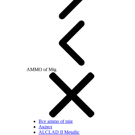
AMMO of Mig
Все ammo of mig
Акрил
ALCLAD II Metallic