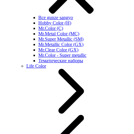
Все gunze sangyo
Hobby Color (H)
Mr.Color (C)
Mr.Metal Color (MC)
Mr.Super Metallic (SM)
Mr.Metallic Color (GX)
Mr.Clear Color (GX)
Mr.Color - Super metallic
Тематические наборы
Life Color