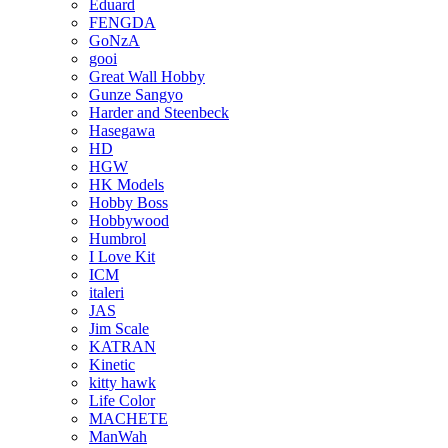
Eduard
FENGDA
GoNzA
gooi
Great Wall Hobby
Gunze Sangyo
Harder and Steenbeck
Hasegawa
HD
HGW
HK Models
Hobby Boss
Hobbywood
Humbrol
I Love Kit
ICM
italeri
JAS
Jim Scale
KATRAN
Kinetic
kitty hawk
Life Color
MACHETE
ManWah