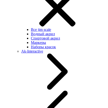
Все jim scale
Водный акрил
Спиртовой акрил
Маркеры
Наборы красок
Ak-Interactive