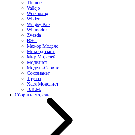
Thunder
Vallejo
Weizhuang
Wilder
Wingsy Kits
Winmodels
Zvezda
ВЭС
Мажор Моделс
Микродизайн
Мир Моделей
Моделист
Модель-Сервис
Союзмакет
Трубач
Хася Моделист
Э.В.М.
Сборные модели