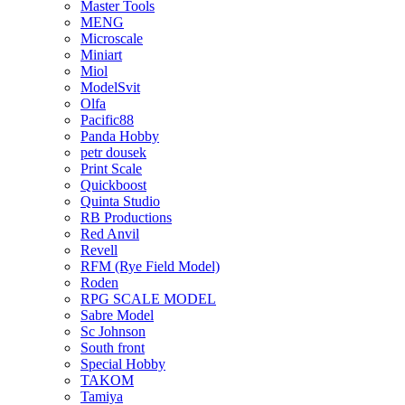
Master Tools
MENG
Microscale
Miniart
Miol
ModelSvit
Olfa
Pacific88
Panda Hobby
petr dousek
Print Scale
Quickboost
Quinta Studio
RB Productions
Red Anvil
Revell
RFM (Rye Field Model)
Roden
RPG SCALE MODEL
Sabre Model
Sc Johnson
South front
Special Hobby
TAKOM
Tamiya