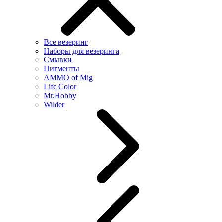
Все везеринг
Наборы для везеринга
Смывки
Пигменты
AMMO of Mig
Life Color
Mr.Hobby
Wilder