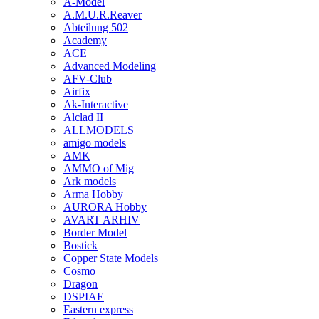
A-Model
A.M.U.R.Reaver
Abteilung 502
Academy
ACE
Advanced Modeling
AFV-Club
Airfix
Ak-Interactive
Alclad II
ALLMODELS
amigo models
AMK
AMMO of Mig
Ark models
Arma Hobby
AURORA Hobby
AVART ARHIV
Border Model
Bostick
Copper State Models
Cosmo
Dragon
DSPIAE
Eastern express