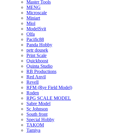
Master Tools
MENG
Microscale
Miniart
Miol
ModelSvit
Olfa
Pacific88
Panda Hobby
petr dousek
Print Scale
Quickboost
Quinta Studio
RB Productions
Red Anvil
Revell
RFM (Rye Field Model)
Roden
RPG SCALE MODEL
Sabre Model
Sc Johnson
South front
Special Hobby
TAKOM
Tamiya