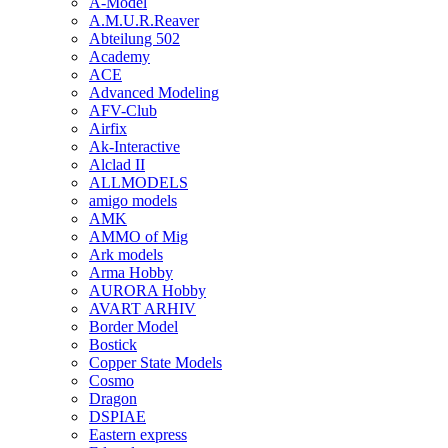
A-Model
A.M.U.R.Reaver
Abteilung 502
Academy
ACE
Advanced Modeling
AFV-Club
Airfix
Ak-Interactive
Alclad II
ALLMODELS
amigo models
AMK
AMMO of Mig
Ark models
Arma Hobby
AURORA Hobby
AVART ARHIV
Border Model
Bostick
Copper State Models
Cosmo
Dragon
DSPIAE
Eastern express