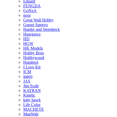
Eduard
FENGDA
GoNzA
gooi
Great Wall Hobby
Gunze Sangyo
Harder and Steenbeck
Hasegawa
HD
HGW
HK Models
Hobby Boss
Hobbywood
Humbrol
I Love Kit
ICM
italeri
JAS
Jim Scale
KATRAN
Kinetic
kitty hawk
Life Color
MACHETE
ManWah