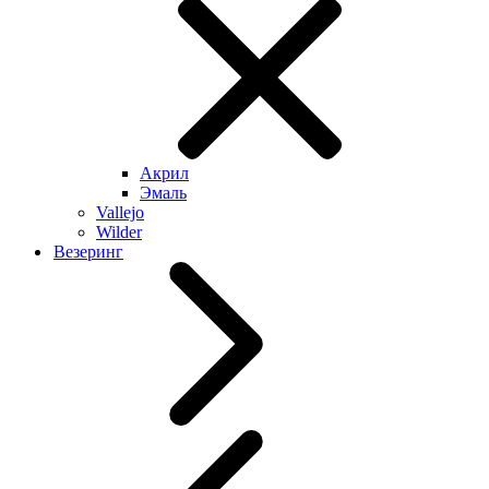
Акрил
Эмаль
Vallejo
Wilder
Везеринг