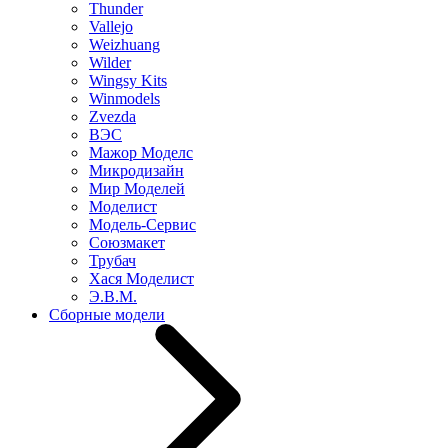
Thunder
Vallejo
Weizhuang
Wilder
Wingsy Kits
Winmodels
Zvezda
ВЭС
Мажор Моделс
Микродизайн
Мир Моделей
Моделист
Модель-Сервис
Союзмакет
Трубач
Хася Моделист
Э.В.М.
Сборные модели