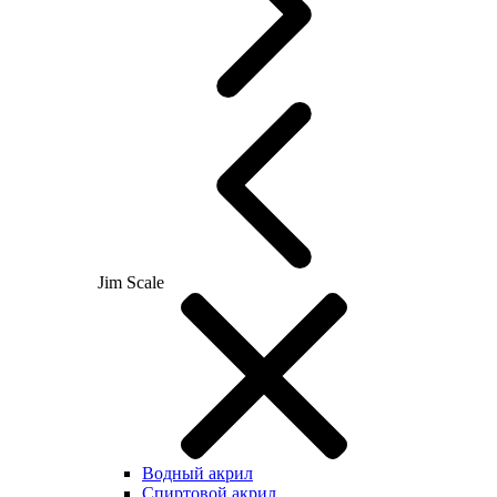
Jim Scale
Водный акрил
Спиртовой акрил