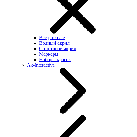
Все jim scale
Водный акрил
Спиртовой акрил
Маркеры
Наборы красок
Ak-Interactive