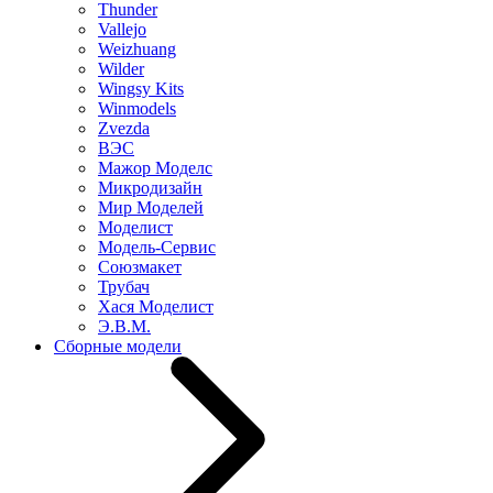
Thunder
Vallejo
Weizhuang
Wilder
Wingsy Kits
Winmodels
Zvezda
ВЭС
Мажор Моделс
Микродизайн
Мир Моделей
Моделист
Модель-Сервис
Союзмакет
Трубач
Хася Моделист
Э.В.М.
Сборные модели