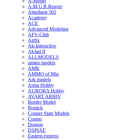
A-Model
A.M.U.R.Reaver
Abteilung 502
Academy
ACE
Advanced Modeling
AFV-Club
Airfix
Ak-Interactive
Alclad II
ALLMODELS
amigo models
AMK
AMMO of Mig
Ark models
Arma Hobby
AURORA Hobby
AVART ARHIV
Border Model
Bostick
Copper State Models
Cosmo
Dragon
DSPIAE
Eastern express