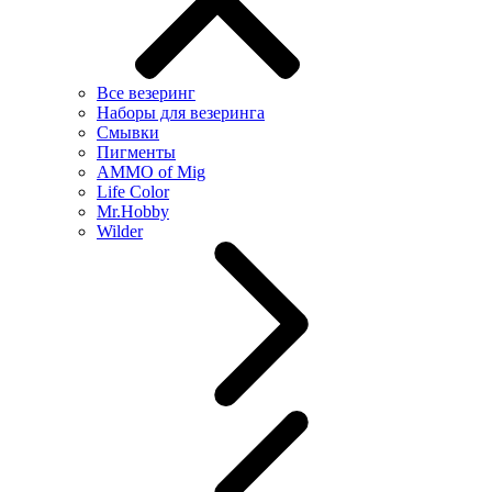
Все везеринг
Наборы для везеринга
Смывки
Пигменты
AMMO of Mig
Life Color
Mr.Hobby
Wilder