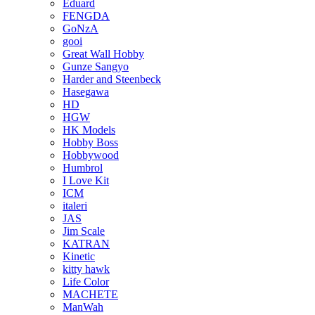
Eduard
FENGDA
GoNzA
gooi
Great Wall Hobby
Gunze Sangyo
Harder and Steenbeck
Hasegawa
HD
HGW
HK Models
Hobby Boss
Hobbywood
Humbrol
I Love Kit
ICM
italeri
JAS
Jim Scale
KATRAN
Kinetic
kitty hawk
Life Color
MACHETE
ManWah