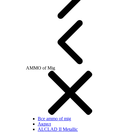
AMMO of Mig
Все ammo of mig
Акрил
ALCLAD II Metallic