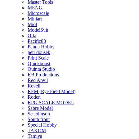
Master Tools
MENG
Microscale
Miniart
Miol
ModelSvit
Olfa
Pacific88
Panda Hobby
petr dousek
Print Scale
Quickboost
Quinta Studio
RB Productions
Red Anvil
Revell
RFM (Rye Field Model)
Roden
RPG SCALE MODEL
Sabre Model
Sc Johnson
South front
Special Hobby
TAKOM
Tamiya