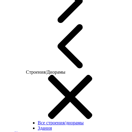
Строения/Диорамы
Все строения/диорамы
Здания