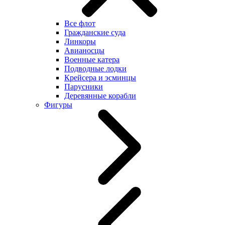
Все флот
Гражданские суда
Линкоры
Авианосцы
Военные катера
Подводные лодки
Крейсера и эсминцы
Парусники
Деревянные корабли
Фигуры