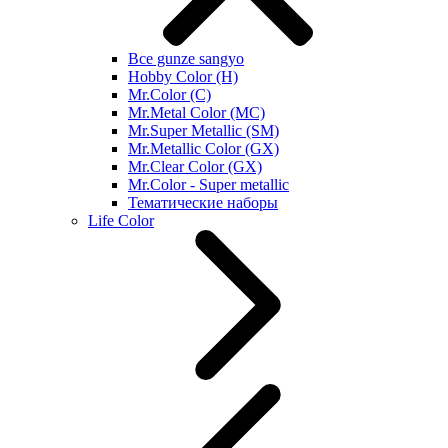
Все gunze sangyo
Hobby Color (H)
Mr.Color (C)
Mr.Metal Color (MC)
Mr.Super Metallic (SM)
Mr.Metallic Color (GX)
Mr.Clear Color (GX)
Mr.Color - Super metallic
Тематические наборы
Life Color