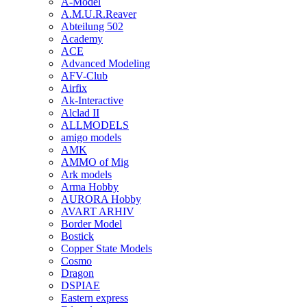
A-Model
A.M.U.R.Reaver
Abteilung 502
Academy
ACE
Advanced Modeling
AFV-Club
Airfix
Ak-Interactive
Alclad II
ALLMODELS
amigo models
AMK
AMMO of Mig
Ark models
Arma Hobby
AURORA Hobby
AVART ARHIV
Border Model
Bostick
Copper State Models
Cosmo
Dragon
DSPIAE
Eastern express