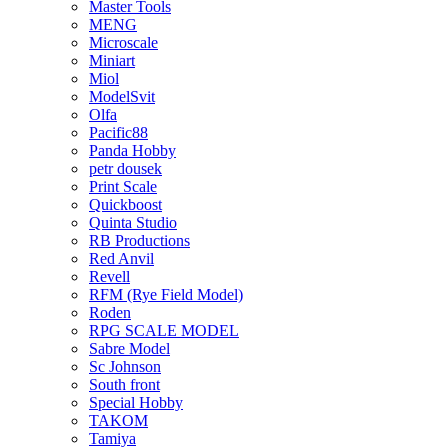
Master Tools
MENG
Microscale
Miniart
Miol
ModelSvit
Olfa
Pacific88
Panda Hobby
petr dousek
Print Scale
Quickboost
Quinta Studio
RB Productions
Red Anvil
Revell
RFM (Rye Field Model)
Roden
RPG SCALE MODEL
Sabre Model
Sc Johnson
South front
Special Hobby
TAKOM
Tamiya