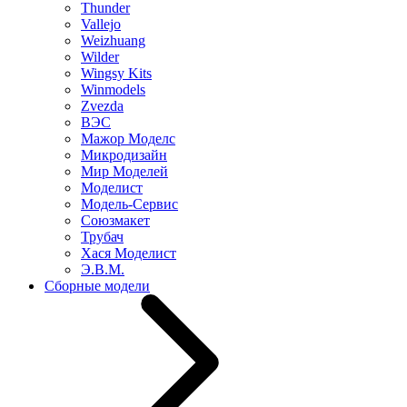
Thunder
Vallejo
Weizhuang
Wilder
Wingsy Kits
Winmodels
Zvezda
ВЭС
Мажор Моделс
Микродизайн
Мир Моделей
Моделист
Модель-Сервис
Союзмакет
Трубач
Хася Моделист
Э.В.М.
Сборные модели