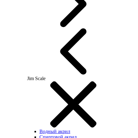
Jim Scale
Водный акрил
Спиртовой акрил