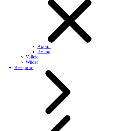
Акрил
Эмаль
Vallejo
Wilder
Везеринг