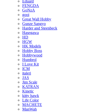
Eduard
FENGDA
GoNzA
gooi
Great Wall Hobby
Gunze Sangyo
Harder and Steenbeck
Hasegawa
HD
HGW
HK Models
Hobby Boss
Hobbywood
Humbrol
I Love Kit
ICM
italeri
JAS
Jim Scale
KATRAN
Kinetic
kitty hawk
Life Color
MACHETE
ManWah