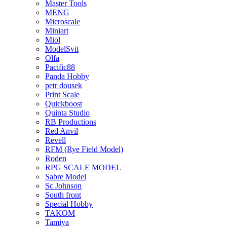
Master Tools
MENG
Microscale
Miniart
Miol
ModelSvit
Olfa
Pacific88
Panda Hobby
petr dousek
Print Scale
Quickboost
Quinta Studio
RB Productions
Red Anvil
Revell
RFM (Rye Field Model)
Roden
RPG SCALE MODEL
Sabre Model
Sc Johnson
South front
Special Hobby
TAKOM
Tamiya