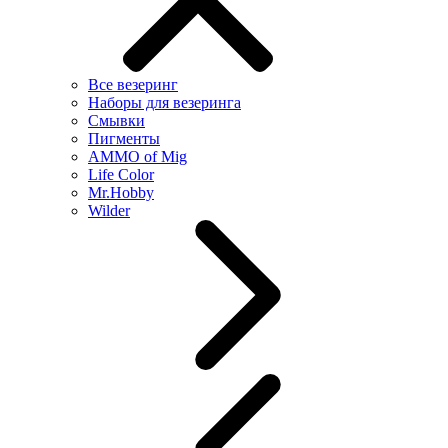
Все везеринг
Наборы для везеринга
Смывки
Пигменты
AMMO of Mig
Life Color
Mr.Hobby
Wilder