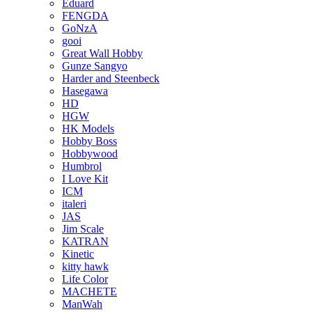
Eduard
FENGDA
GoNzA
gooi
Great Wall Hobby
Gunze Sangyo
Harder and Steenbeck
Hasegawa
HD
HGW
HK Models
Hobby Boss
Hobbywood
Humbrol
I Love Kit
ICM
italeri
JAS
Jim Scale
KATRAN
Kinetic
kitty hawk
Life Color
MACHETE
ManWah