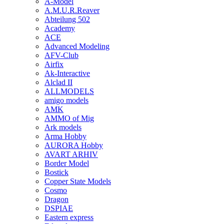
A-Model
A.M.U.R.Reaver
Abteilung 502
Academy
ACE
Advanced Modeling
AFV-Club
Airfix
Ak-Interactive
Alclad II
ALLMODELS
amigo models
AMK
AMMO of Mig
Ark models
Arma Hobby
AURORA Hobby
AVART ARHIV
Border Model
Bostick
Copper State Models
Cosmo
Dragon
DSPIAE
Eastern express