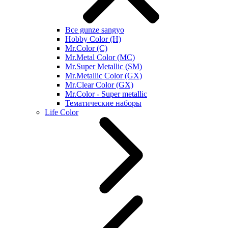
Все gunze sangyo
Hobby Color (H)
Mr.Color (C)
Mr.Metal Color (MC)
Mr.Super Metallic (SM)
Mr.Metallic Color (GX)
Mr.Clear Color (GX)
Mr.Color - Super metallic
Тематические наборы
Life Color