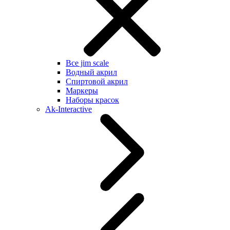
Все jim scale
Водный акрил
Спиртовой акрил
Маркеры
Наборы красок
Ak-Interactive