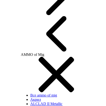
AMMO of Mig
Все ammo of mig
Акрил
ALCLAD II Metallic