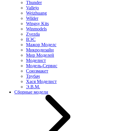
Thunder
Vallejo
Weizhuang
Wilder
Wingsy Kits
Winmodels
Zvezda
ВЭС
Мажор Моделс
Микродизайн
Мир Моделей
Моделист
Модель-Сервис
Союзмакет
Трубач
Хася Моделист
Э.В.М.
Сборные модели