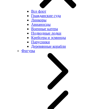
Все флот
Гражданские суда
Линкоры
Авианосцы
Военные катера
Подводные лодки
Крейсера и эсминцы
Парусники
Деревянные корабли
Фигуры