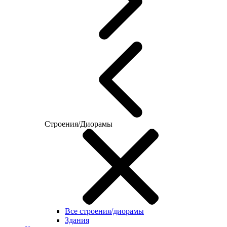
Строения/Диорамы
Все строения/диорамы
Здания