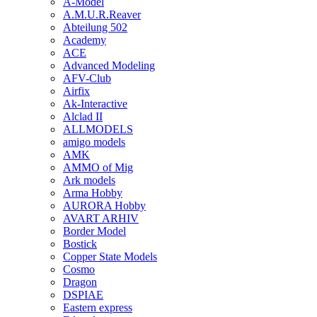
A-Model
A.M.U.R.Reaver
Abteilung 502
Academy
ACE
Advanced Modeling
AFV-Club
Airfix
Ak-Interactive
Alclad II
ALLMODELS
amigo models
AMK
AMMO of Mig
Ark models
Arma Hobby
AURORA Hobby
AVART ARHIV
Border Model
Bostick
Copper State Models
Cosmo
Dragon
DSPIAE
Eastern express