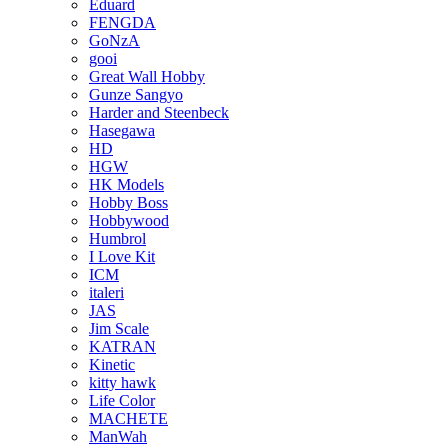
Eduard
FENGDA
GoNzA
gooi
Great Wall Hobby
Gunze Sangyo
Harder and Steenbeck
Hasegawa
HD
HGW
HK Models
Hobby Boss
Hobbywood
Humbrol
I Love Kit
ICM
italeri
JAS
Jim Scale
KATRAN
Kinetic
kitty hawk
Life Color
MACHETE
ManWah