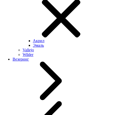
Акрил
Эмаль
Vallejo
Wilder
Везеринг