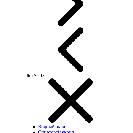
Jim Scale
Водный акрил
Спиртовой акрил