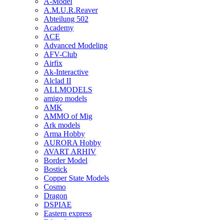
A-Model
A.M.U.R.Reaver
Abteilung 502
Academy
ACE
Advanced Modeling
AFV-Club
Airfix
Ak-Interactive
Alclad II
ALLMODELS
amigo models
AMK
AMMO of Mig
Ark models
Arma Hobby
AURORA Hobby
AVART ARHIV
Border Model
Bostick
Copper State Models
Cosmo
Dragon
DSPIAE
Eastern express