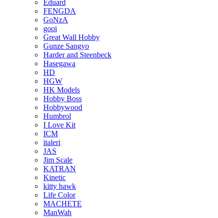
Eduard
FENGDA
GoNzA
gooi
Great Wall Hobby
Gunze Sangyo
Harder and Steenbeck
Hasegawa
HD
HGW
HK Models
Hobby Boss
Hobbywood
Humbrol
I Love Kit
ICM
italeri
JAS
Jim Scale
KATRAN
Kinetic
kitty hawk
Life Color
MACHETE
ManWah