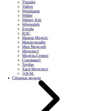
Thunder
Vallejo
Weizhuang
Wilder
Wingsy Kits
Winmodels
Zvezda
ВЭС
Мажор Моделс
Микродизайн
Мир Моделей
Моделист
Модель-Сервис
Союзмакет
Трубач
Хася Моделист
Э.В.М.
Сборные модели