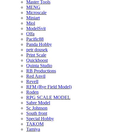
Master Tools
MENG
Microscale
Miniart
Miol
ModelSvit
Olfa
Pacific88
Panda Hobby
petr dousek
Print Scale
Quickboost
Quinta Studio
RB Productions
Red Anvil
Revell
RFM (Rye Field Model)
Roden
RPG SCALE MODEL
Sabre Model
Sc Johnson
South front
Special Hobby
TAKOM
Tamiya