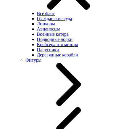
Все флот
Гражданские суда
Линкоры
Авианосцы
Военные катера
Подводные лодки
Крейсера и эсминцы
Парусники
Деревянные корабли
Фигуры