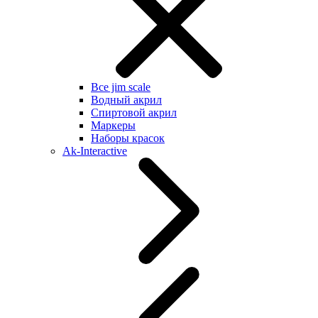
Все jim scale
Водный акрил
Спиртовой акрил
Маркеры
Наборы красок
Ak-Interactive