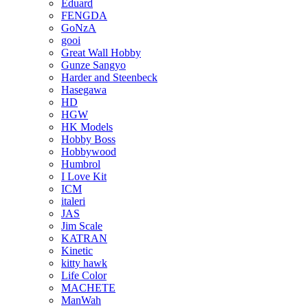
Eduard
FENGDA
GoNzA
gooi
Great Wall Hobby
Gunze Sangyo
Harder and Steenbeck
Hasegawa
HD
HGW
HK Models
Hobby Boss
Hobbywood
Humbrol
I Love Kit
ICM
italeri
JAS
Jim Scale
KATRAN
Kinetic
kitty hawk
Life Color
MACHETE
ManWah