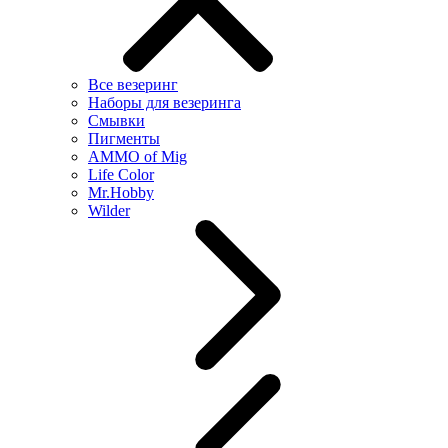
Все везеринг
Наборы для везеринга
Смывки
Пигменты
AMMO of Mig
Life Color
Mr.Hobby
Wilder