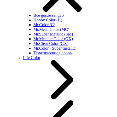
Все gunze sangyo
Hobby Color (H)
Mr.Color (C)
Mr.Metal Color (MC)
Mr.Super Metallic (SM)
Mr.Metallic Color (GX)
Mr.Clear Color (GX)
Mr.Color - Super metallic
Тематические наборы
Life Color