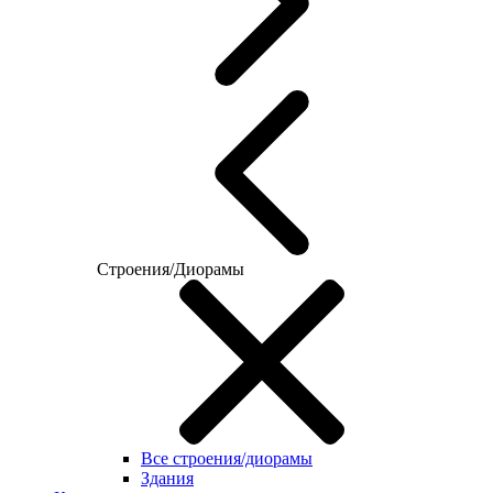
Строения/Диорамы
Все строения/диорамы
Здания