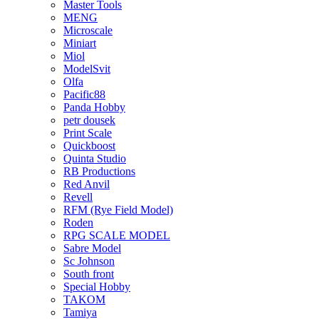
Master Tools
MENG
Microscale
Miniart
Miol
ModelSvit
Olfa
Pacific88
Panda Hobby
petr dousek
Print Scale
Quickboost
Quinta Studio
RB Productions
Red Anvil
Revell
RFM (Rye Field Model)
Roden
RPG SCALE MODEL
Sabre Model
Sc Johnson
South front
Special Hobby
TAKOM
Tamiya