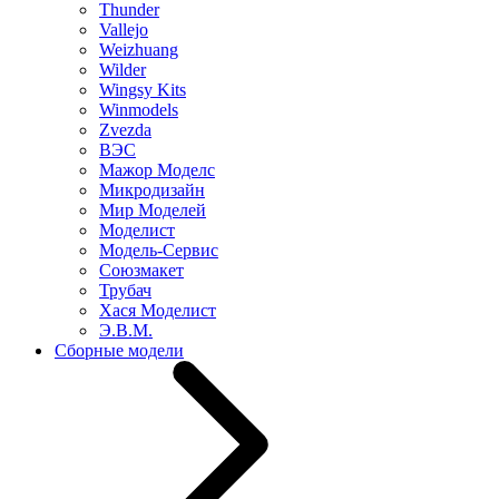
Thunder
Vallejo
Weizhuang
Wilder
Wingsy Kits
Winmodels
Zvezda
ВЭС
Мажор Моделс
Микродизайн
Мир Моделей
Моделист
Модель-Сервис
Союзмакет
Трубач
Хася Моделист
Э.В.М.
Сборные модели