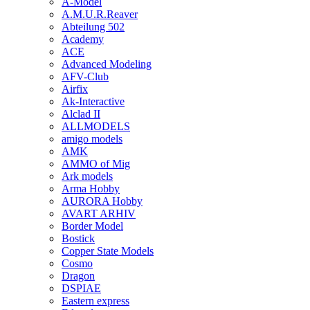
A-Model
A.M.U.R.Reaver
Abteilung 502
Academy
ACE
Advanced Modeling
AFV-Club
Airfix
Ak-Interactive
Alclad II
ALLMODELS
amigo models
AMK
AMMO of Mig
Ark models
Arma Hobby
AURORA Hobby
AVART ARHIV
Border Model
Bostick
Copper State Models
Cosmo
Dragon
DSPIAE
Eastern express