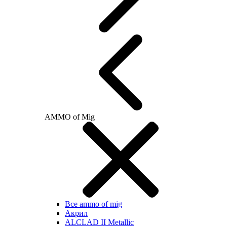
AMMO of Mig
Все ammo of mig
Акрил
ALCLAD II Metallic