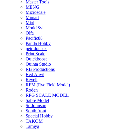
Master Tools
MENG
Microscale
Miniart
Miol
ModelSvit
Olfa
Pacific88
Panda Hobby
petr dousek
Print Scale
Quickboost
Quinta Studio
RB Productions
Red Anvil
Revell
RFM (Rye Field Model)
Roden
RPG SCALE MODEL
Sabre Model
Sc Johnson
South front
Special Hobby
TAKOM
Tamiya