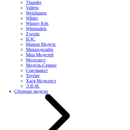
Thunder
Vallejo
Weizhuang
Wilder
Wingsy Kits
Winmodels
Zvezda
ВЭС
Мажор Моделс
Микродизайн
Мир Моделей
Моделист
Модель-Сервис
Союзмакет
Трубач
Хася Моделист
Э.В.М.
Сборные модели