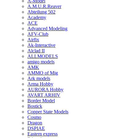
A-Model
A.M.U.R.Reaver
Abteilung 502
Academy
ACE
Advanced Modeling
AFV-Club
Airfix
Ak-Interactive
Alclad II
ALLMODELS
amigo models
AMK
AMMO of Mig
Ark models
Arma Hobby
AURORA Hobby
AVART ARHIV
Border Model
Bostick
Copper State Models
Cosmo
Dragon
DSPIAE
Eastern express