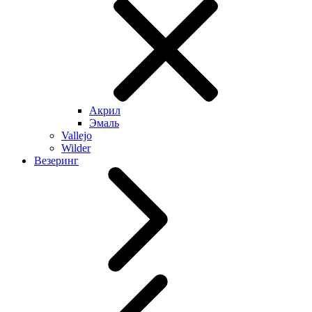
Акрил
Эмаль
Vallejo
Wilder
Везеринг