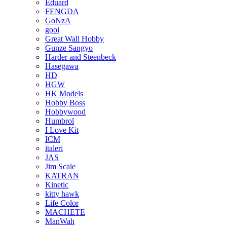
Eduard
FENGDA
GoNzA
gooi
Great Wall Hobby
Gunze Sangyo
Harder and Steenbeck
Hasegawa
HD
HGW
HK Models
Hobby Boss
Hobbywood
Humbrol
I Love Kit
ICM
italeri
JAS
Jim Scale
KATRAN
Kinetic
kitty hawk
Life Color
MACHETE
ManWah