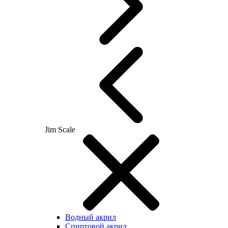
Jim Scale
Водный акрил
Спиртовой акрил