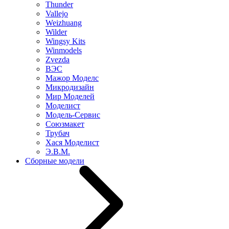
Thunder
Vallejo
Weizhuang
Wilder
Wingsy Kits
Winmodels
Zvezda
ВЭС
Мажор Моделс
Микродизайн
Мир Моделей
Моделист
Модель-Сервис
Союзмакет
Трубач
Хася Моделист
Э.В.М.
Сборные модели