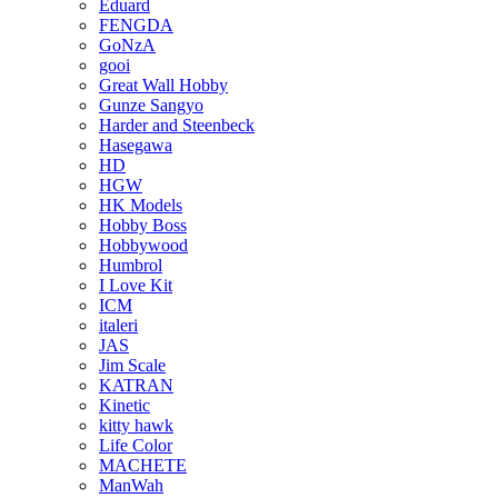
Eduard
FENGDA
GoNzA
gooi
Great Wall Hobby
Gunze Sangyo
Harder and Steenbeck
Hasegawa
HD
HGW
HK Models
Hobby Boss
Hobbywood
Humbrol
I Love Kit
ICM
italeri
JAS
Jim Scale
KATRAN
Kinetic
kitty hawk
Life Color
MACHETE
ManWah