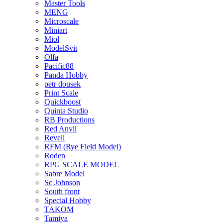
Master Tools
MENG
Microscale
Miniart
Miol
ModelSvit
Olfa
Pacific88
Panda Hobby
petr dousek
Print Scale
Quickboost
Quinta Studio
RB Productions
Red Anvil
Revell
RFM (Rye Field Model)
Roden
RPG SCALE MODEL
Sabre Model
Sc Johnson
South front
Special Hobby
TAKOM
Tamiya