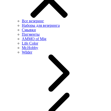
Все везеринг
Наборы для везеринга
Смывки
Пигменты
AMMO of Mig
Life Color
Mr.Hobby
Wilder