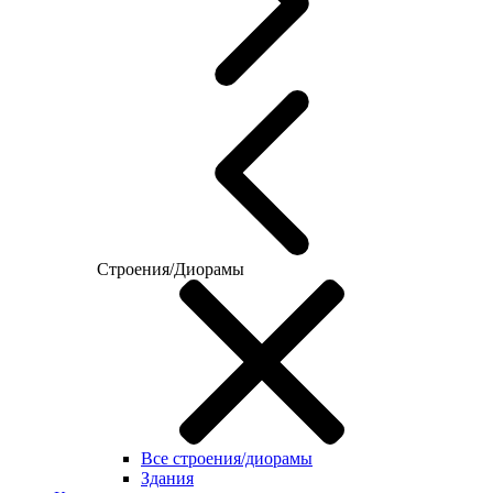
Строения/Диорамы
Все строения/диорамы
Здания