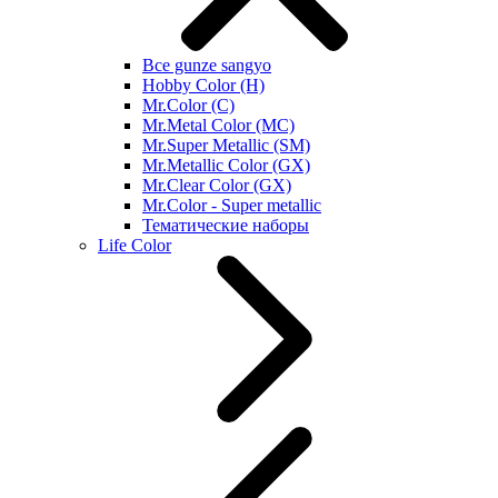
Все gunze sangyo
Hobby Color (H)
Mr.Color (C)
Mr.Metal Color (MC)
Mr.Super Metallic (SM)
Mr.Metallic Color (GX)
Mr.Clear Color (GX)
Mr.Color - Super metallic
Тематические наборы
Life Color