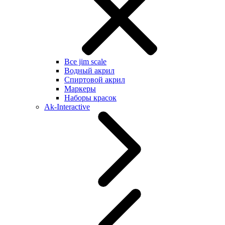
Все jim scale
Водный акрил
Спиртовой акрил
Маркеры
Наборы красок
Ak-Interactive