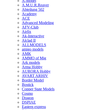
A-Model
A.M.U.R.Reaver
Abteilung 502
Academy
ACE
Advanced Modeling
AFV-Club
Airfix
Ak-Interactive
Alclad II
ALLMODELS
amigo models
AMK
AMMO of Mig
Ark models
Arma Hobby
AURORA Hobby
AVART ARHIV
Border Model
Bostick
Copper State Models
Cosmo
Dragon
DSPIAE
Eastern express