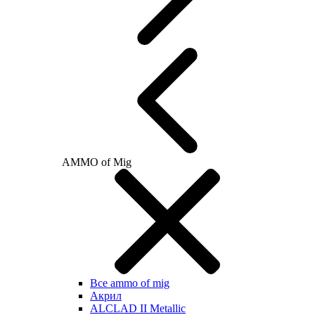
AMMO of Mig
Все ammo of mig
Акрил
ALCLAD II Metallic