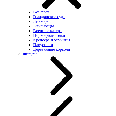
Все флот
Гражданские суда
Линкоры
Авианосцы
Военные катера
Подводные лодки
Крейсера и эсминцы
Парусники
Деревянные корабли
Фигуры