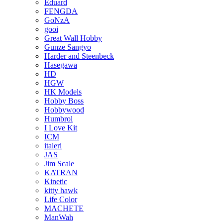
Eduard
FENGDA
GoNzA
gooi
Great Wall Hobby
Gunze Sangyo
Harder and Steenbeck
Hasegawa
HD
HGW
HK Models
Hobby Boss
Hobbywood
Humbrol
I Love Kit
ICM
italeri
JAS
Jim Scale
KATRAN
Kinetic
kitty hawk
Life Color
MACHETE
ManWah