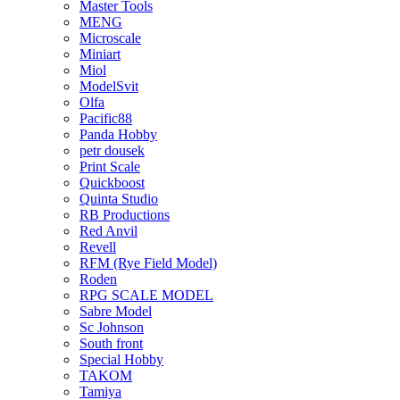
Master Tools
MENG
Microscale
Miniart
Miol
ModelSvit
Olfa
Pacific88
Panda Hobby
petr dousek
Print Scale
Quickboost
Quinta Studio
RB Productions
Red Anvil
Revell
RFM (Rye Field Model)
Roden
RPG SCALE MODEL
Sabre Model
Sc Johnson
South front
Special Hobby
TAKOM
Tamiya