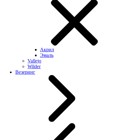
Акрил
Эмаль
Vallejo
Wilder
Везеринг