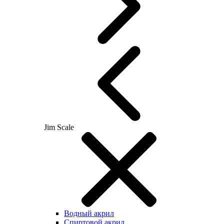
Jim Scale
Водный акрил
Спиртовой акрил