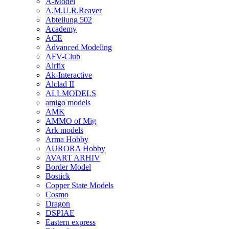
A-Model
A.M.U.R.Reaver
Abteilung 502
Academy
ACE
Advanced Modeling
AFV-Club
Airfix
Ak-Interactive
Alclad II
ALLMODELS
amigo models
AMK
AMMO of Mig
Ark models
Arma Hobby
AURORA Hobby
AVART ARHIV
Border Model
Bostick
Copper State Models
Cosmo
Dragon
DSPIAE
Eastern express