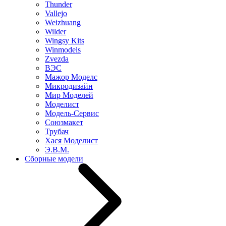
Thunder
Vallejo
Weizhuang
Wilder
Wingsy Kits
Winmodels
Zvezda
ВЭС
Мажор Моделс
Микродизайн
Мир Моделей
Моделист
Модель-Сервис
Союзмакет
Трубач
Хася Моделист
Э.В.М.
Сборные модели