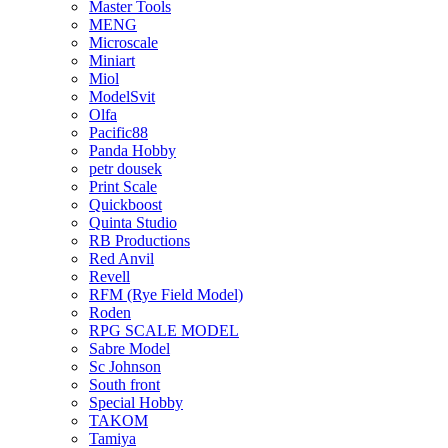
Master Tools
MENG
Microscale
Miniart
Miol
ModelSvit
Olfa
Pacific88
Panda Hobby
petr dousek
Print Scale
Quickboost
Quinta Studio
RB Productions
Red Anvil
Revell
RFM (Rye Field Model)
Roden
RPG SCALE MODEL
Sabre Model
Sc Johnson
South front
Special Hobby
TAKOM
Tamiya