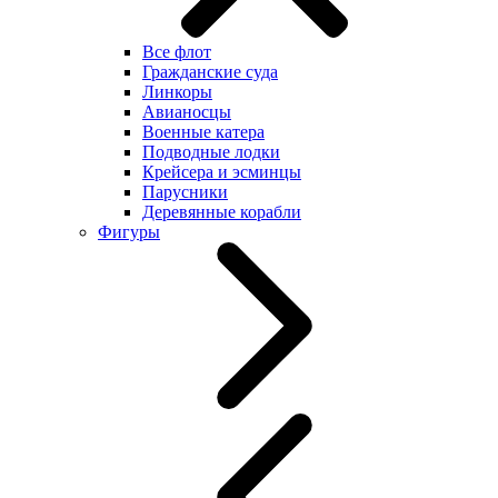
Все флот
Гражданские суда
Линкоры
Авианосцы
Военные катера
Подводные лодки
Крейсера и эсминцы
Парусники
Деревянные корабли
Фигуры