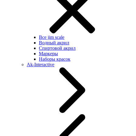
Все jim scale
Водный акрил
Спиртовой акрил
Маркеры
Наборы красок
Ak-Interactive