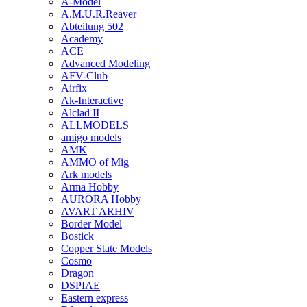
A-Model
A.M.U.R.Reaver
Abteilung 502
Academy
ACE
Advanced Modeling
AFV-Club
Airfix
Ak-Interactive
Alclad II
ALLMODELS
amigo models
AMK
AMMO of Mig
Ark models
Arma Hobby
AURORA Hobby
AVART ARHIV
Border Model
Bostick
Copper State Models
Cosmo
Dragon
DSPIAE
Eastern express