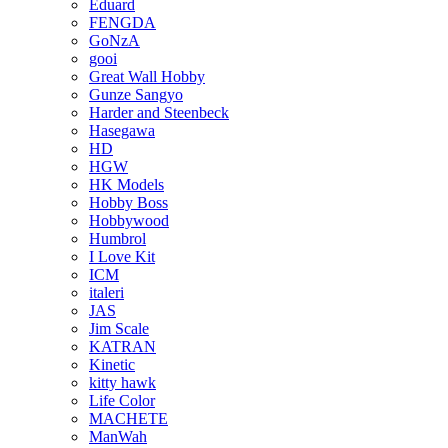
Eduard
FENGDA
GoNzA
gooi
Great Wall Hobby
Gunze Sangyo
Harder and Steenbeck
Hasegawa
HD
HGW
HK Models
Hobby Boss
Hobbywood
Humbrol
I Love Kit
ICM
italeri
JAS
Jim Scale
KATRAN
Kinetic
kitty hawk
Life Color
MACHETE
ManWah