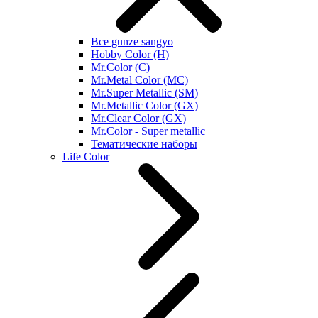
Все gunze sangyo
Hobby Color (H)
Mr.Color (C)
Mr.Metal Color (MC)
Mr.Super Metallic (SM)
Mr.Metallic Color (GX)
Mr.Clear Color (GX)
Mr.Color - Super metallic
Тематические наборы
Life Color