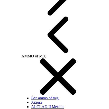
AMMO of Mig
Все ammo of mig
Акрил
ALCLAD II Metallic