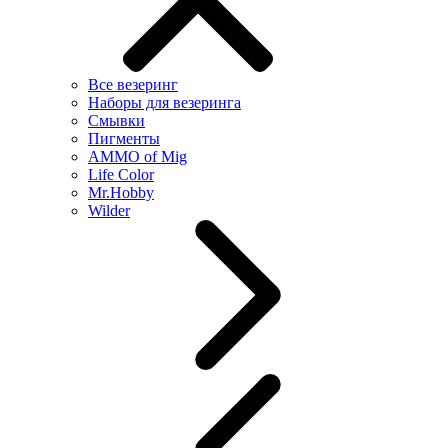
Все везеринг
Наборы для везеринга
Смывки
Пигменты
AMMO of Mig
Life Color
Mr.Hobby
Wilder