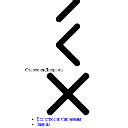
Строения/Диорамы
Все строения/диорамы
Здания