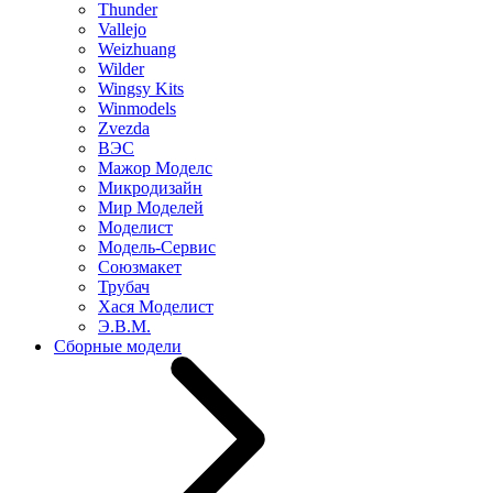
Thunder
Vallejo
Weizhuang
Wilder
Wingsy Kits
Winmodels
Zvezda
ВЭС
Мажор Моделс
Микродизайн
Мир Моделей
Моделист
Модель-Сервис
Союзмакет
Трубач
Хася Моделист
Э.В.М.
Сборные модели