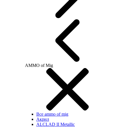
AMMO of Mig
Все ammo of mig
Акрил
ALCLAD II Metallic