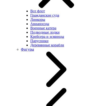
Все флот
Гражданские суда
Линкоры
Авианосцы
Военные катера
Подводные лодки
Крейсера и эсминцы
Парусники
Деревянные корабли
Фигуры