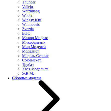
Thunder
Vallejo
Weizhuang
Wilder
Wingsy Kits
Winmodels
Zvezda
ВЭС
Мажор Моделс
Микродизайн
Мир Моделей
Моделист
Модель-Сервис
Союзмакет
Трубач
Хася Моделист
Э.В.М.
Сборные модели