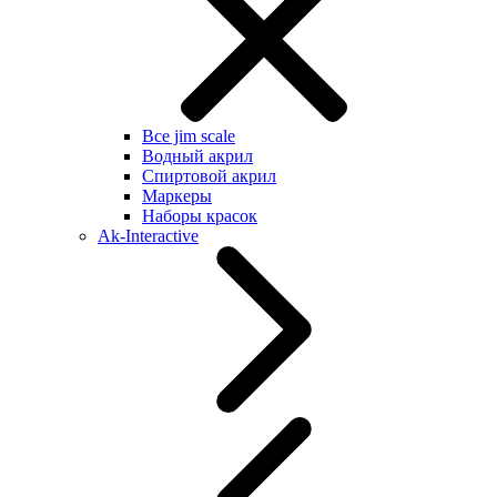
Все jim scale
Водный акрил
Спиртовой акрил
Маркеры
Наборы красок
Ak-Interactive