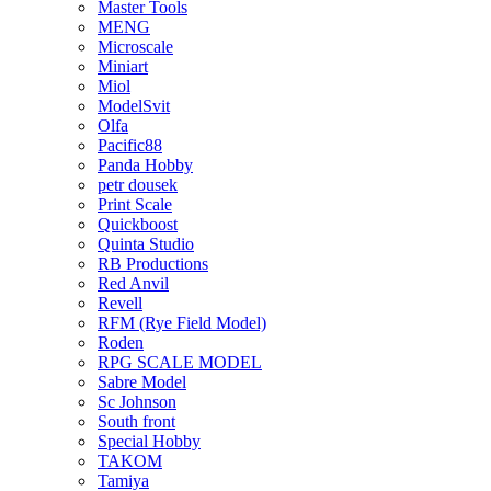
Master Tools
MENG
Microscale
Miniart
Miol
ModelSvit
Olfa
Pacific88
Panda Hobby
petr dousek
Print Scale
Quickboost
Quinta Studio
RB Productions
Red Anvil
Revell
RFM (Rye Field Model)
Roden
RPG SCALE MODEL
Sabre Model
Sc Johnson
South front
Special Hobby
TAKOM
Tamiya