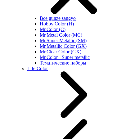
Все gunze sangyo
Hobby Color (H)
Mr.Color (C)
Mr.Metal Color (MC)
Mr.Super Metallic (SM)
Mr.Metallic Color (GX)
Mr.Clear Color (GX)
Mr.Color - Super metallic
Тематические наборы
Life Color