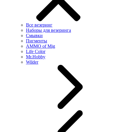
Все везеринг
Наборы для везеринга
Смывки
Пигменты
AMMO of Mig
Life Color
Mr.Hobby
Wilder