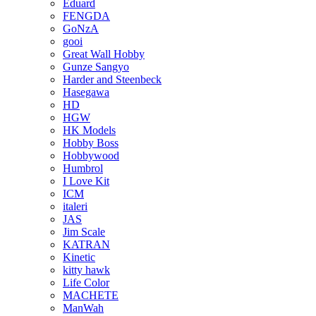
Eduard
FENGDA
GoNzA
gooi
Great Wall Hobby
Gunze Sangyo
Harder and Steenbeck
Hasegawa
HD
HGW
HK Models
Hobby Boss
Hobbywood
Humbrol
I Love Kit
ICM
italeri
JAS
Jim Scale
KATRAN
Kinetic
kitty hawk
Life Color
MACHETE
ManWah