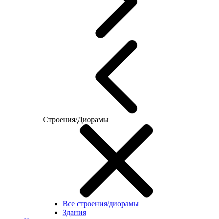
Строения/Диорамы
Все строения/диорамы
Здания