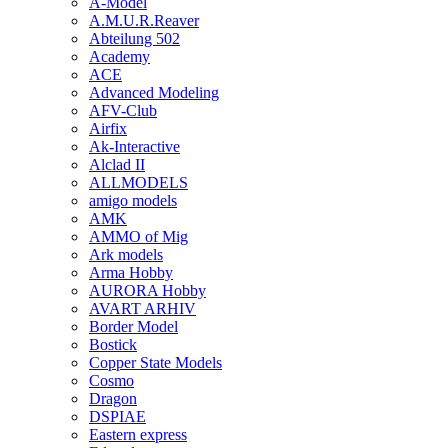
A-Model
A.M.U.R.Reaver
Abteilung 502
Academy
ACE
Advanced Modeling
AFV-Club
Airfix
Ak-Interactive
Alclad II
ALLMODELS
amigo models
AMK
AMMO of Mig
Ark models
Arma Hobby
AURORA Hobby
AVART ARHIV
Border Model
Bostick
Copper State Models
Cosmo
Dragon
DSPIAE
Eastern express