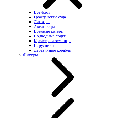
Все флот
Гражданские суда
Линкоры
Авианосцы
Военные катера
Подводные лодки
Крейсера и эсминцы
Парусники
Деревянные корабли
Фигуры