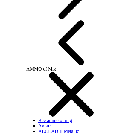
AMMO of Mig
Все ammo of mig
Акрил
ALCLAD II Metallic