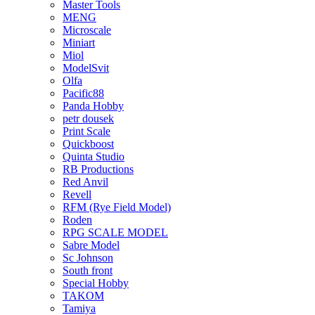
Master Tools
MENG
Microscale
Miniart
Miol
ModelSvit
Olfa
Pacific88
Panda Hobby
petr dousek
Print Scale
Quickboost
Quinta Studio
RB Productions
Red Anvil
Revell
RFM (Rye Field Model)
Roden
RPG SCALE MODEL
Sabre Model
Sc Johnson
South front
Special Hobby
TAKOM
Tamiya