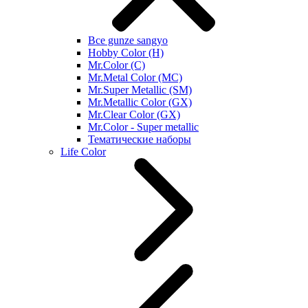
Все gunze sangyo
Hobby Color (H)
Mr.Color (C)
Mr.Metal Color (MC)
Mr.Super Metallic (SM)
Mr.Metallic Color (GX)
Mr.Clear Color (GX)
Mr.Color - Super metallic
Тематические наборы
Life Color