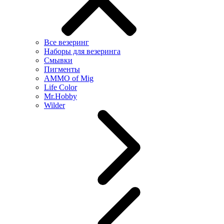
Все везеринг
Наборы для везеринга
Смывки
Пигменты
AMMO of Mig
Life Color
Mr.Hobby
Wilder