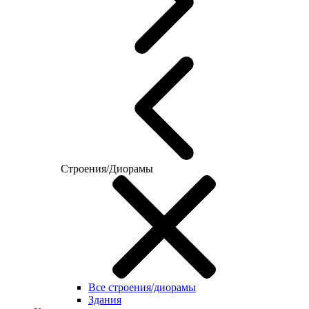
Строения/Диорамы
Все строения/диорамы
Здания