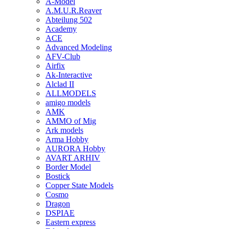
A-Model
A.M.U.R.Reaver
Abteilung 502
Academy
ACE
Advanced Modeling
AFV-Club
Airfix
Ak-Interactive
Alclad II
ALLMODELS
amigo models
AMK
AMMO of Mig
Ark models
Arma Hobby
AURORA Hobby
AVART ARHIV
Border Model
Bostick
Copper State Models
Cosmo
Dragon
DSPIAE
Eastern express