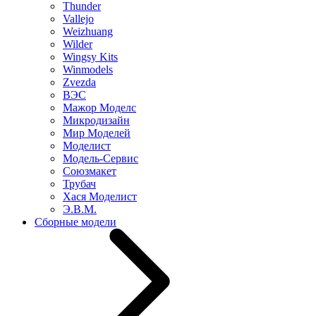
Thunder
Vallejo
Weizhuang
Wilder
Wingsy Kits
Winmodels
Zvezda
ВЭС
Мажор Моделс
Микродизайн
Мир Моделей
Моделист
Модель-Сервис
Союзмакет
Трубач
Хася Моделист
Э.В.М.
Сборные модели