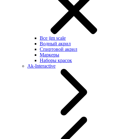
Все jim scale
Водный акрил
Спиртовой акрил
Маркеры
Наборы красок
Ak-Interactive