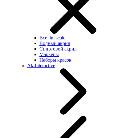
Все jim scale
Водный акрил
Спиртовой акрил
Маркеры
Наборы красок
Ak-Interactive