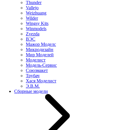
Thunder
Vallejo
Weizhuang
Wilder
Wingsy Kits
Winmodels
Zvezda
ВЭС
Мажор Моделс
Микродизайн
Мир Моделей
Моделист
Модель-Сервис
Союзмакет
Трубач
Хася Моделист
Э.В.М.
Сборные модели