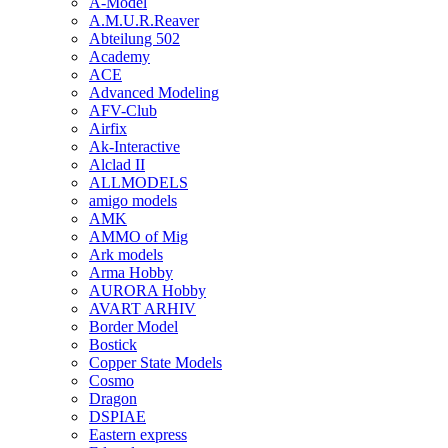
A-Model
A.M.U.R.Reaver
Abteilung 502
Academy
ACE
Advanced Modeling
AFV-Club
Airfix
Ak-Interactive
Alclad II
ALLMODELS
amigo models
AMK
AMMO of Mig
Ark models
Arma Hobby
AURORA Hobby
AVART ARHIV
Border Model
Bostick
Copper State Models
Cosmo
Dragon
DSPIAE
Eastern express