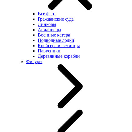
Все флот
Гражданские суда
Линкоры
Авианосцы
Военные катера
Подводные лодки
Крейсера и эсминцы
Парусники
Деревянные корабли
Фигуры