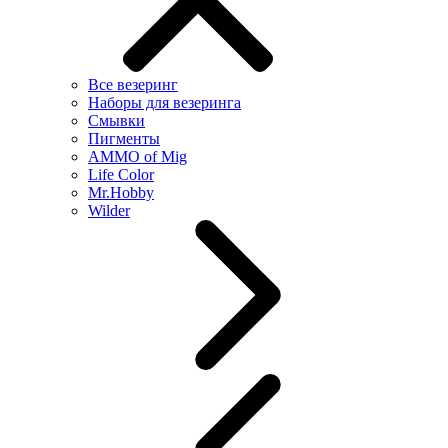
Все везеринг
Наборы для везеринга
Смывки
Пигменты
AMMO of Mig
Life Color
Mr.Hobby
Wilder