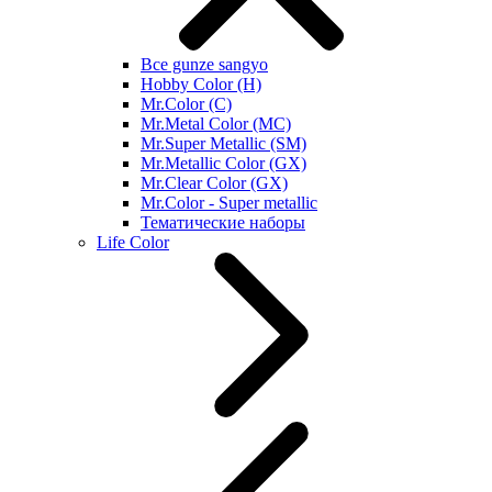
Все gunze sangyo
Hobby Color (H)
Mr.Color (C)
Mr.Metal Color (MC)
Mr.Super Metallic (SM)
Mr.Metallic Color (GX)
Mr.Clear Color (GX)
Mr.Color - Super metallic
Тематические наборы
Life Color