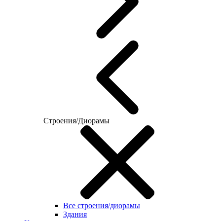
Строения/Диорамы
Все строения/диорамы
Здания