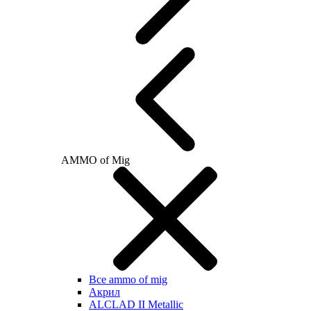
AMMO of Mig
Все ammo of mig
Акрил
ALCLAD II Metallic