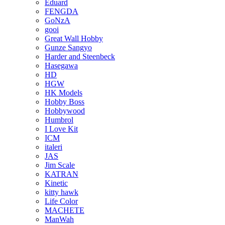
Eduard
FENGDA
GoNzA
gooi
Great Wall Hobby
Gunze Sangyo
Harder and Steenbeck
Hasegawa
HD
HGW
HK Models
Hobby Boss
Hobbywood
Humbrol
I Love Kit
ICM
italeri
JAS
Jim Scale
KATRAN
Kinetic
kitty hawk
Life Color
MACHETE
ManWah