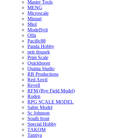
Master Tools
MENG
Microscale
Miniart
Miol
ModelSvit
Olfa
Pacific88
Panda Hobby
petr dousek
Print Scale
Quickboost
Quinta Studio
RB Productions
Red Anvil
Revell
RFM (Rye Field Model)
Roden
RPG SCALE MODEL
Sabre Model
Sc Johnson
South front
Special Hobby
TAKOM
Tamiya