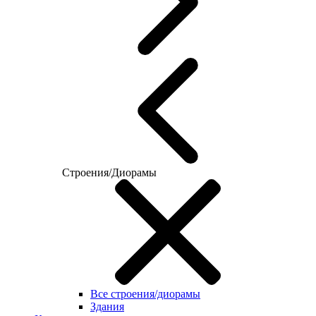
Строения/Диорамы
Все строения/диорамы
Здания