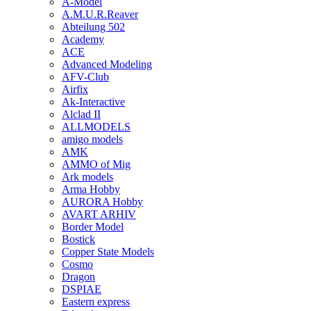
A-Model
A.M.U.R.Reaver
Abteilung 502
Academy
ACE
Advanced Modeling
AFV-Club
Airfix
Ak-Interactive
Alclad II
ALLMODELS
amigo models
AMK
AMMO of Mig
Ark models
Arma Hobby
AURORA Hobby
AVART ARHIV
Border Model
Bostick
Copper State Models
Cosmo
Dragon
DSPIAE
Eastern express