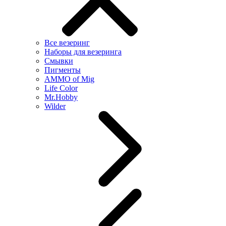
Все везеринг
Наборы для везеринга
Смывки
Пигменты
AMMO of Mig
Life Color
Mr.Hobby
Wilder