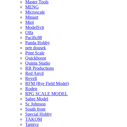
Master Tools
MENG
Microscale
Miniart
Miol
ModelSvit
Olfa
Pacific88
Panda Hobby
petr dousek
Print Scale
Quickboost
Quinta Studio
RB Productions
Red Anvil
Revell
RFM (Rye Field Model)
Roden
RPG SCALE MODEL
Sabre Model
Sc Johnson
South front
Special Hobby
TAKOM
Tamiya