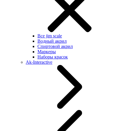
Все jim scale
Водный акрил
Спиртовой акрил
Маркеры
Наборы красок
Ak-Interactive