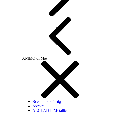
AMMO of Mig
Все ammo of mig
Акрил
ALCLAD II Metallic