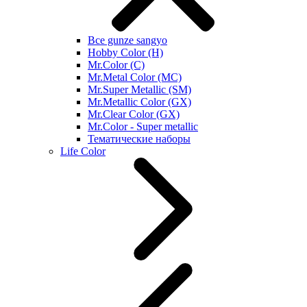
Все gunze sangyo
Hobby Color (H)
Mr.Color (C)
Mr.Metal Color (MC)
Mr.Super Metallic (SM)
Mr.Metallic Color (GX)
Mr.Clear Color (GX)
Mr.Color - Super metallic
Тематические наборы
Life Color