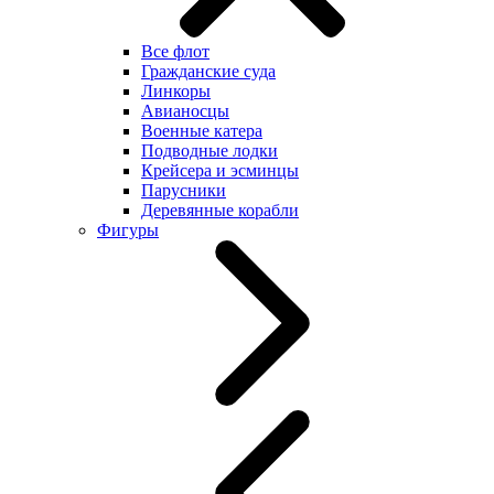
Все флот
Гражданские суда
Линкоры
Авианосцы
Военные катера
Подводные лодки
Крейсера и эсминцы
Парусники
Деревянные корабли
Фигуры