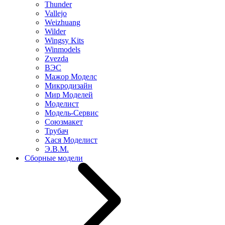
Thunder
Vallejo
Weizhuang
Wilder
Wingsy Kits
Winmodels
Zvezda
ВЭС
Мажор Моделс
Микродизайн
Мир Моделей
Моделист
Модель-Сервис
Союзмакет
Трубач
Хася Моделист
Э.В.М.
Сборные модели