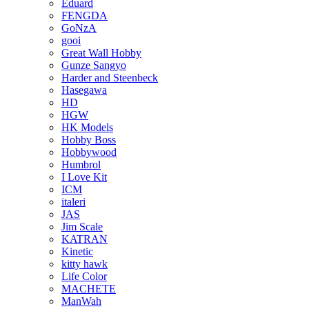
Eduard
FENGDA
GoNzA
gooi
Great Wall Hobby
Gunze Sangyo
Harder and Steenbeck
Hasegawa
HD
HGW
HK Models
Hobby Boss
Hobbywood
Humbrol
I Love Kit
ICM
italeri
JAS
Jim Scale
KATRAN
Kinetic
kitty hawk
Life Color
MACHETE
ManWah