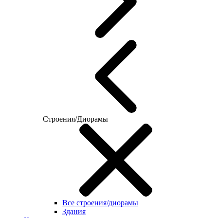
Строения/Диорамы
Все строения/диорамы
Здания