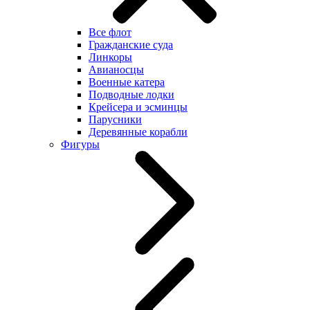
Все флот
Гражданские суда
Линкоры
Авианосцы
Военные катера
Подводные лодки
Крейсера и эсминцы
Парусники
Деревянные корабли
Фигуры