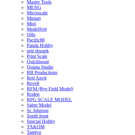
Master Tools
MENG
Microscale
Miniart
Miol
ModelSvit
Olfa
Pacific88
Panda Hobby
petr dousek
Print Scale
Quickboost
Quinta Studio
RB Productions
Red Anvil
Revell
RFM (Rye Field Model)
Roden
RPG SCALE MODEL
Sabre Model
Sc Johnson
South front
Special Hobby
TAKOM
Tamiya