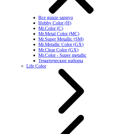
Все gunze sangyo
Hobby Color (H)
Mr.Color (C)
Mr.Metal Color (MC)
Mr.Super Metallic (SM)
Mr.Metallic Color (GX)
Mr.Clear Color (GX)
Mr.Color - Super metallic
Тематические наборы
Life Color