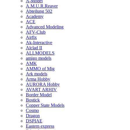
A-Model
A.M.U.R.Reaver
Abteilung 502
Academy
ACE
Advanced Modeling
AFV-Club
Airfix
Ak-Interactive
Alclad II
ALLMODELS
amigo models
AMK
AMMO of Mig
Ark models
Arma Hobby
AURORA Hobby
AVART ARHIV
Border Model
Bostick
Copper State Models
Cosmo
Dragon
DSPIAE
Eastern express