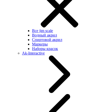
Все jim scale
Водный акрил
Спиртовой акрил
Маркеры
Наборы красок
Ak-Interactive