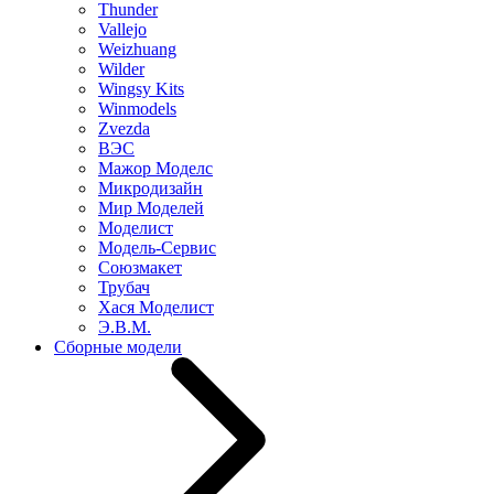
Thunder
Vallejo
Weizhuang
Wilder
Wingsy Kits
Winmodels
Zvezda
ВЭС
Мажор Моделс
Микродизайн
Мир Моделей
Моделист
Модель-Сервис
Союзмакет
Трубач
Хася Моделист
Э.В.М.
Сборные модели