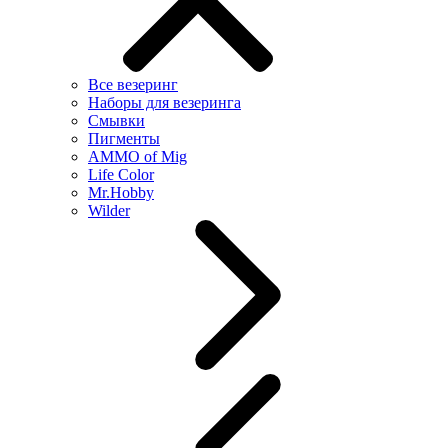
Все везеринг
Наборы для везеринга
Смывки
Пигменты
AMMO of Mig
Life Color
Mr.Hobby
Wilder