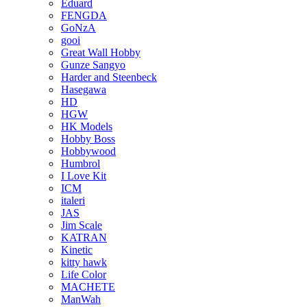
Eduard
FENGDA
GoNzA
gooi
Great Wall Hobby
Gunze Sangyo
Harder and Steenbeck
Hasegawa
HD
HGW
HK Models
Hobby Boss
Hobbywood
Humbrol
I Love Kit
ICM
italeri
JAS
Jim Scale
KATRAN
Kinetic
kitty hawk
Life Color
MACHETE
ManWah