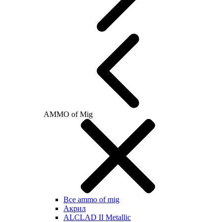
AMMO of Mig
Все ammo of mig
Акрил
ALCLAD II Metallic