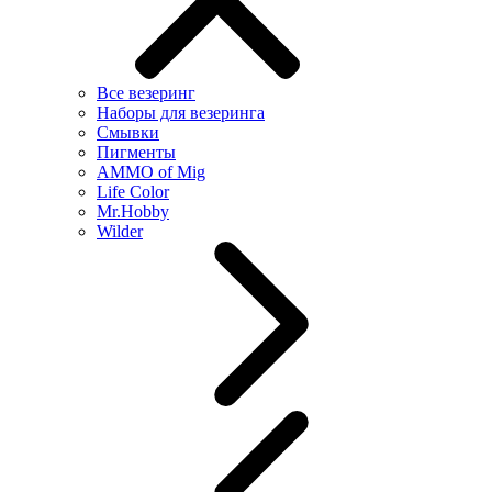
Все везеринг
Наборы для везеринга
Смывки
Пигменты
AMMO of Mig
Life Color
Mr.Hobby
Wilder