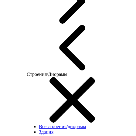
Строения/Диорамы
Все строения/диорамы
Здания