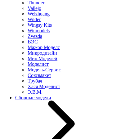
Thunder
Vallejo
Weizhuang
Wilder
Wingsy Kits
Winmodels
Zvezda
ВЭС
Мажор Моделс
Микродизайн
Мир Моделей
Моделист
Модель-Сервис
Союзмакет
Трубач
Хася Моделист
Э.В.М.
Сборные модели