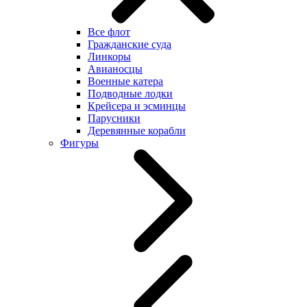
Все флот
Гражданские суда
Линкоры
Авианосцы
Военные катера
Подводные лодки
Крейсера и эсминцы
Парусники
Деревянные корабли
Фигуры