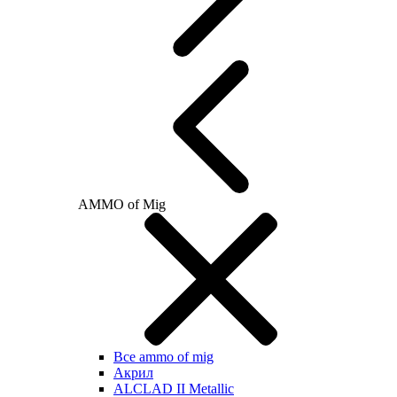
AMMO of Mig
Все ammo of mig
Акрил
ALCLAD II Metallic