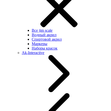
Все jim scale
Водный акрил
Спиртовой акрил
Маркеры
Наборы красок
Ak-Interactive