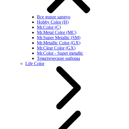
Все gunze sangyo
Hobby Color (H)
Mr.Color (C)
Mr.Metal Color (MC)
Mr.Super Metallic (SM)
Mr.Metallic Color (GX)
Mr.Clear Color (GX)
Mr.Color - Super metallic
Тематические наборы
Life Color