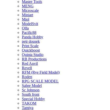
Master Tools
MENG
Microscale
Miniart
Miol
ModelSvit
Olfa
Pacific88
Panda Hobby
petr dousek
Print Scale
Quickboost
Quinta Studio
RB Productions
Red Anvil
Revell
RFM (Rye Field Model)
Roden
RPG SCALE MODEL
Sabre Model
Sc Johnson
South front
Special Hobby
TAKOM
Tamiya