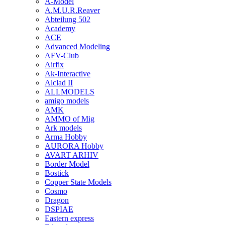
A-Model
A.M.U.R.Reaver
Abteilung 502
Academy
ACE
Advanced Modeling
AFV-Club
Airfix
Ak-Interactive
Alclad II
ALLMODELS
amigo models
AMK
AMMO of Mig
Ark models
Arma Hobby
AURORA Hobby
AVART ARHIV
Border Model
Bostick
Copper State Models
Cosmo
Dragon
DSPIAE
Eastern express