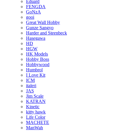
Eduard
FENGDA
GoNzA
gooi
Great Wall Hobby
Gunze Sangyo
Harder and Steenbeck
Hasegawa
HD
HGW
HK Models
Hobby Boss
Hobbywood
Humbrol
I Love Kit
ICM
italeri
JAS
Jim Scale
KATRAN
Kinetic
kitty hawk
Life Color
MACHETE
ManWah