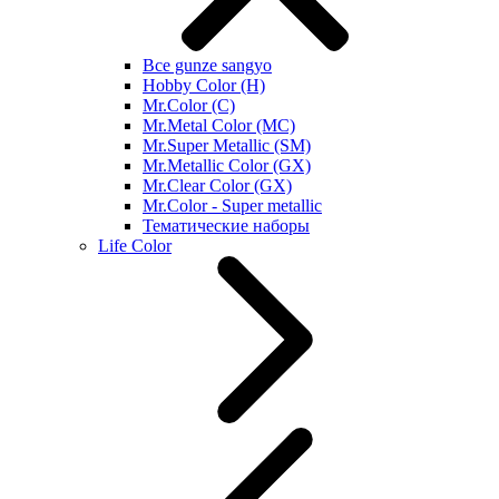
Все gunze sangyo
Hobby Color (H)
Mr.Color (C)
Mr.Metal Color (MC)
Mr.Super Metallic (SM)
Mr.Metallic Color (GX)
Mr.Clear Color (GX)
Mr.Color - Super metallic
Тематические наборы
Life Color