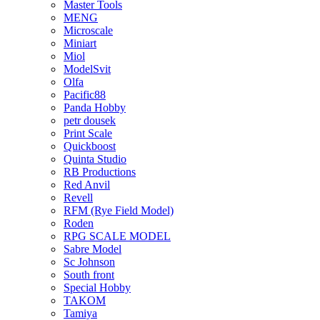
Master Tools
MENG
Microscale
Miniart
Miol
ModelSvit
Olfa
Pacific88
Panda Hobby
petr dousek
Print Scale
Quickboost
Quinta Studio
RB Productions
Red Anvil
Revell
RFM (Rye Field Model)
Roden
RPG SCALE MODEL
Sabre Model
Sc Johnson
South front
Special Hobby
TAKOM
Tamiya