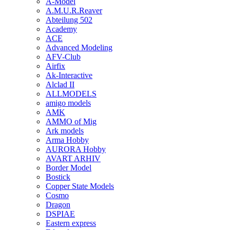
A-Model
A.M.U.R.Reaver
Abteilung 502
Academy
ACE
Advanced Modeling
AFV-Club
Airfix
Ak-Interactive
Alclad II
ALLMODELS
amigo models
AMK
AMMO of Mig
Ark models
Arma Hobby
AURORA Hobby
AVART ARHIV
Border Model
Bostick
Copper State Models
Cosmo
Dragon
DSPIAE
Eastern express