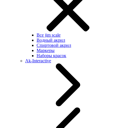
Все jim scale
Водный акрил
Спиртовой акрил
Маркеры
Наборы красок
Ak-Interactive