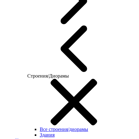
Строения/Диорамы
Все строения/диорамы
Здания