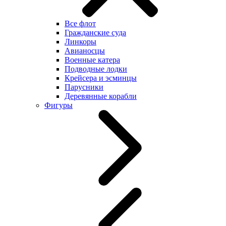
Все флот
Гражданские суда
Линкоры
Авианосцы
Военные катера
Подводные лодки
Крейсера и эсминцы
Парусники
Деревянные корабли
Фигуры