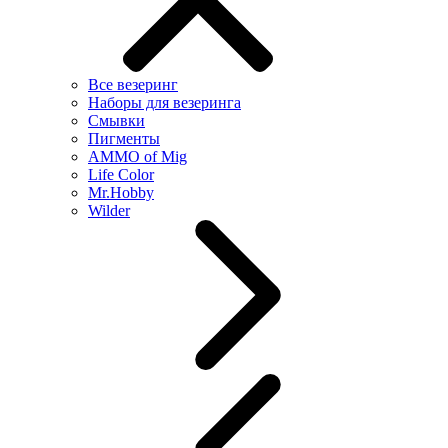
Все везеринг
Наборы для везеринга
Смывки
Пигменты
AMMO of Mig
Life Color
Mr.Hobby
Wilder