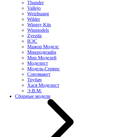
Thunder
Vallejo
Weizhuang
Wilder
Wingsy Kits
Winmodels
Zvezda
ВЭС
Мажор Моделс
Микродизайн
Мир Моделей
Моделист
Модель-Сервис
Союзмакет
Трубач
Хася Моделист
Э.В.М.
Сборные модели