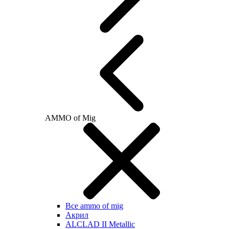
AMMO of Mig
Все ammo of mig
Акрил
ALCLAD II Metallic