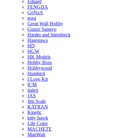
Eduard
FENGDA
GoNzA
gooi
Great Wall Hobby
Gunze Sangyo
Harder and Steenbeck
Hasegawa
HD
HGW
HK Models
Hobby Boss
Hobbywood
Humbrol
I Love Kit
ICM
italeri
JAS
Jim Scale
KATRAN
Kinetic
kitty hawk
Life Color
MACHETE
ManWah