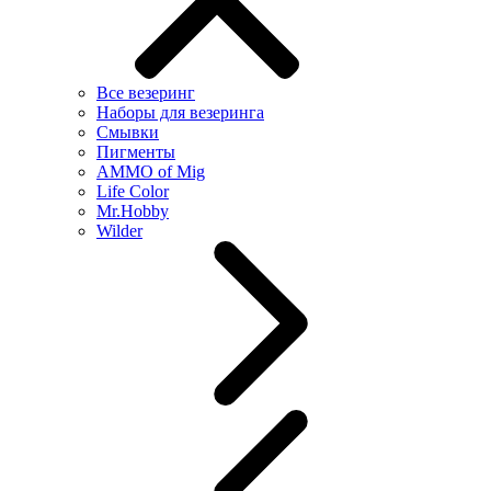
Все везеринг
Наборы для везеринга
Смывки
Пигменты
AMMO of Mig
Life Color
Mr.Hobby
Wilder