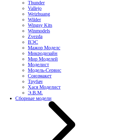
Thunder
Vallejo
Weizhuang
Wilder
Wingsy Kits
Winmodels
Zvezda
ВЭС
Мажор Моделс
Микродизайн
Мир Моделей
Моделист
Модель-Сервис
Союзмакет
Трубач
Хася Моделист
Э.В.М.
Сборные модели