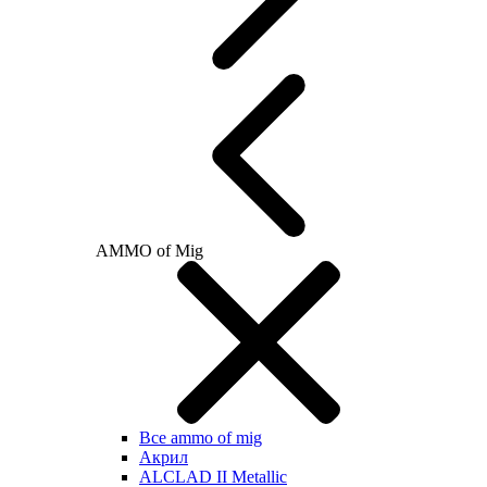
AMMO of Mig
Все ammo of mig
Акрил
ALCLAD II Metallic