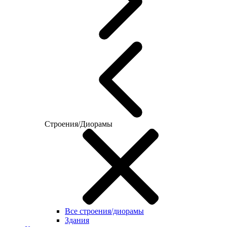
Строения/Диорамы
Все строения/диорамы
Здания