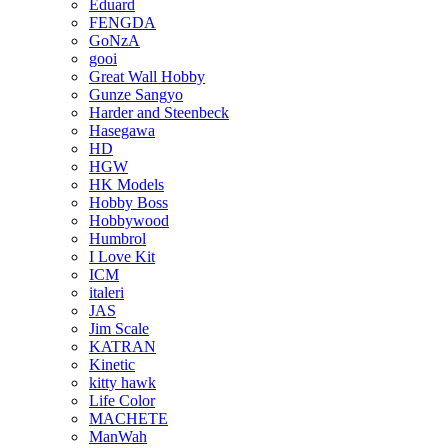
Eduard
FENGDA
GoNzA
gooi
Great Wall Hobby
Gunze Sangyo
Harder and Steenbeck
Hasegawa
HD
HGW
HK Models
Hobby Boss
Hobbywood
Humbrol
I Love Kit
ICM
italeri
JAS
Jim Scale
KATRAN
Kinetic
kitty hawk
Life Color
MACHETE
ManWah