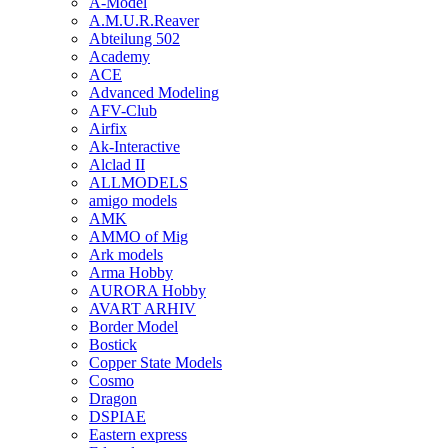
A-Model
A.M.U.R.Reaver
Abteilung 502
Academy
ACE
Advanced Modeling
AFV-Club
Airfix
Ak-Interactive
Alclad II
ALLMODELS
amigo models
AMK
AMMO of Mig
Ark models
Arma Hobby
AURORA Hobby
AVART ARHIV
Border Model
Bostick
Copper State Models
Cosmo
Dragon
DSPIAE
Eastern express