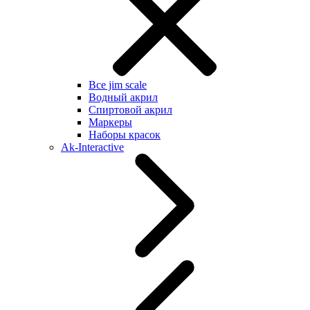
Все jim scale
Водный акрил
Спиртовой акрил
Маркеры
Наборы красок
Ak-Interactive