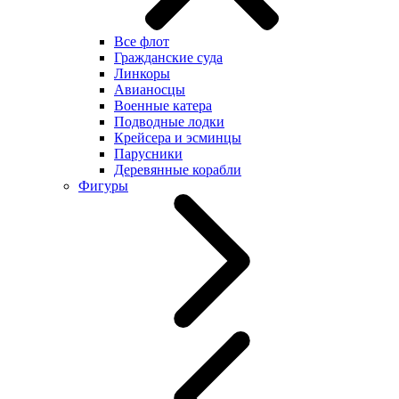
Все флот
Гражданские суда
Линкоры
Авианосцы
Военные катера
Подводные лодки
Крейсера и эсминцы
Парусники
Деревянные корабли
Фигуры