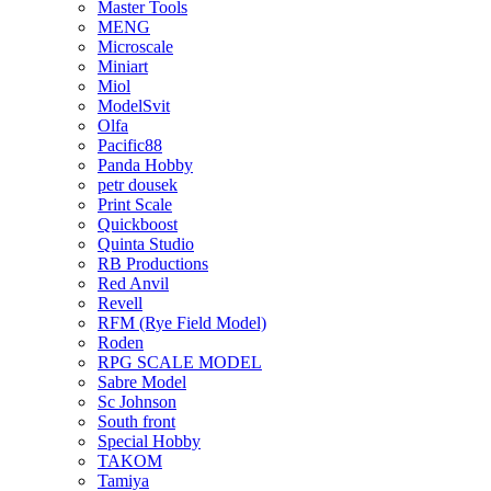
Master Tools
MENG
Microscale
Miniart
Miol
ModelSvit
Olfa
Pacific88
Panda Hobby
petr dousek
Print Scale
Quickboost
Quinta Studio
RB Productions
Red Anvil
Revell
RFM (Rye Field Model)
Roden
RPG SCALE MODEL
Sabre Model
Sc Johnson
South front
Special Hobby
TAKOM
Tamiya