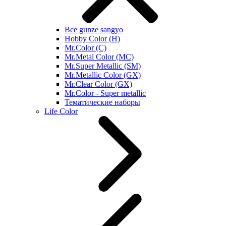
Все gunze sangyo
Hobby Color (H)
Mr.Color (C)
Mr.Metal Color (MC)
Mr.Super Metallic (SM)
Mr.Metallic Color (GX)
Mr.Clear Color (GX)
Mr.Color - Super metallic
Тематические наборы
Life Color