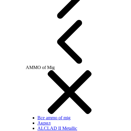
AMMO of Mig
Все ammo of mig
Акрил
ALCLAD II Metallic