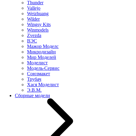
Thunder
Vallejo
Weizhuang
Wilder
Wingsy Kits
Winmodels
Zvezda
ВЭС
Мажор Моделс
Микродизайн
Мир Моделей
Моделист
Модель-Сервис
Союзмакет
Трубач
Хася Моделист
Э.В.М.
Сборные модели