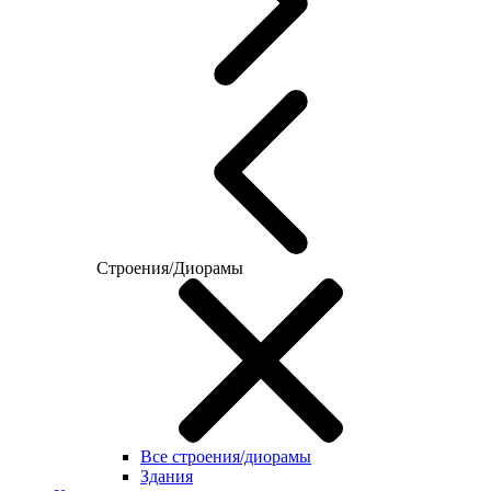
Строения/Диорамы
Все строения/диорамы
Здания