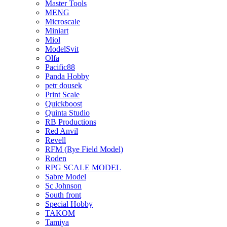
Master Tools
MENG
Microscale
Miniart
Miol
ModelSvit
Olfa
Pacific88
Panda Hobby
petr dousek
Print Scale
Quickboost
Quinta Studio
RB Productions
Red Anvil
Revell
RFM (Rye Field Model)
Roden
RPG SCALE MODEL
Sabre Model
Sc Johnson
South front
Special Hobby
TAKOM
Tamiya