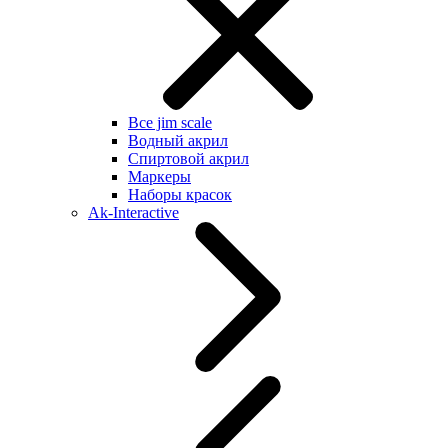
Все jim scale
Водный акрил
Спиртовой акрил
Маркеры
Наборы красок
Ak-Interactive