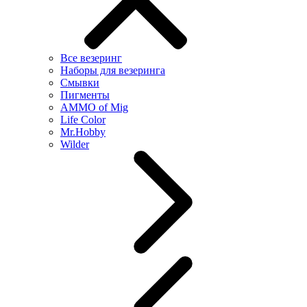
Все везеринг
Наборы для везеринга
Смывки
Пигменты
AMMO of Mig
Life Color
Mr.Hobby
Wilder