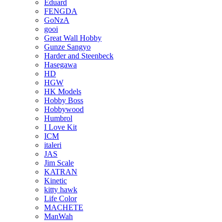
Eduard
FENGDA
GoNzA
gooi
Great Wall Hobby
Gunze Sangyo
Harder and Steenbeck
Hasegawa
HD
HGW
HK Models
Hobby Boss
Hobbywood
Humbrol
I Love Kit
ICM
italeri
JAS
Jim Scale
KATRAN
Kinetic
kitty hawk
Life Color
MACHETE
ManWah