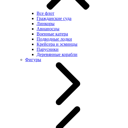
Все флот
Гражданские суда
Линкоры
Авианосцы
Военные катера
Подводные лодки
Крейсера и эсминцы
Парусники
Деревянные корабли
Фигуры