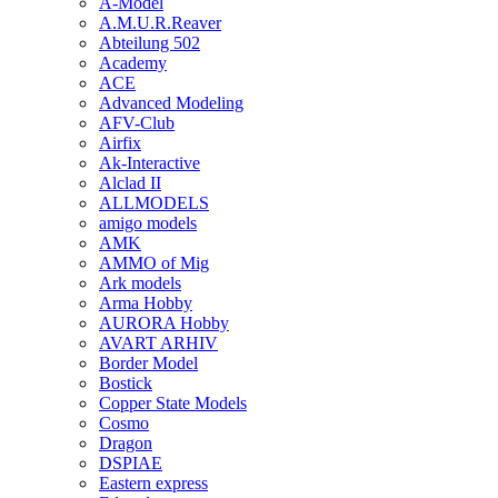
A-Model
A.M.U.R.Reaver
Abteilung 502
Academy
ACE
Advanced Modeling
AFV-Club
Airfix
Ak-Interactive
Alclad II
ALLMODELS
amigo models
AMK
AMMO of Mig
Ark models
Arma Hobby
AURORA Hobby
AVART ARHIV
Border Model
Bostick
Copper State Models
Cosmo
Dragon
DSPIAE
Eastern express