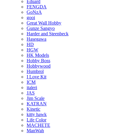
Eduard
FENGDA
GoNzA
gooi
Great Wall Hobby
Gunze Sangyo
Harder and Steenbeck
Hasegawa
HD
HGW
HK Models
Hobby Boss
Hobbywood
Humbrol
I Love Kit
ICM
italeri
JAS
Jim Scale
KATRAN
Kinetic
kitty hawk
Life Color
MACHETE
ManWah