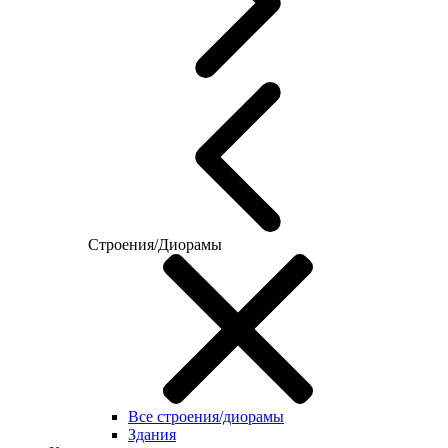
Строения/Диорамы
Все строения/диорамы
Здания