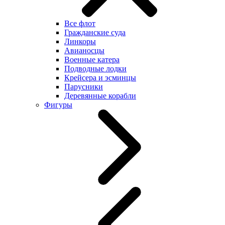
Все флот
Гражданские суда
Линкоры
Авианосцы
Военные катера
Подводные лодки
Крейсера и эсминцы
Парусники
Деревянные корабли
Фигуры