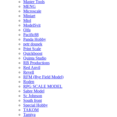
Master Tools
MENG
Microscale
Miniart
Miol
ModelSvit
Olfa
Pacific88
Panda Hobby
petr dousek
Print Scale
Quickboost
Quinta Studio
RB Productions
Red Anvil
Revell
RFM (Rye Field Model)
Roden
RPG SCALE MODEL
Sabre Model
Sc Johnson
South front
Special Hobby
TAKOM
Tamiya