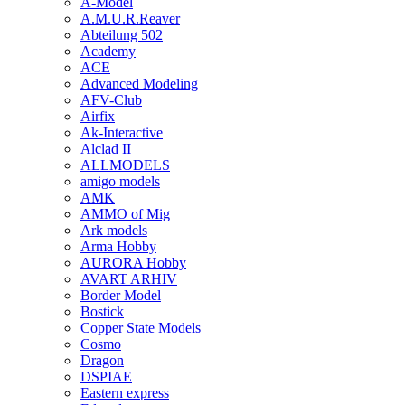
A-Model
A.M.U.R.Reaver
Abteilung 502
Academy
ACE
Advanced Modeling
AFV-Club
Airfix
Ak-Interactive
Alclad II
ALLMODELS
amigo models
AMK
AMMO of Mig
Ark models
Arma Hobby
AURORA Hobby
AVART ARHIV
Border Model
Bostick
Copper State Models
Cosmo
Dragon
DSPIAE
Eastern express