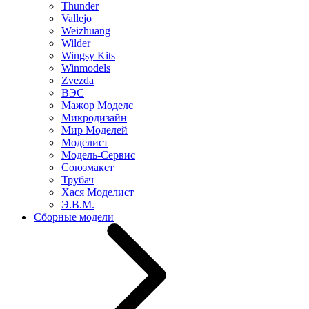
Thunder
Vallejo
Weizhuang
Wilder
Wingsy Kits
Winmodels
Zvezda
ВЭС
Мажор Моделс
Микродизайн
Мир Моделей
Моделист
Модель-Сервис
Союзмакет
Трубач
Хася Моделист
Э.В.М.
Сборные модели