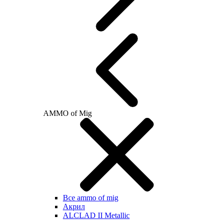
AMMO of Mig
Все ammo of mig
Акрил
ALCLAD II Metallic