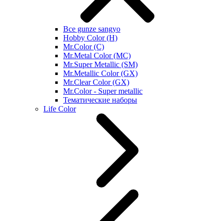
Все gunze sangyo
Hobby Color (H)
Mr.Color (C)
Mr.Metal Color (MC)
Mr.Super Metallic (SM)
Mr.Metallic Color (GX)
Mr.Clear Color (GX)
Mr.Color - Super metallic
Тематические наборы
Life Color