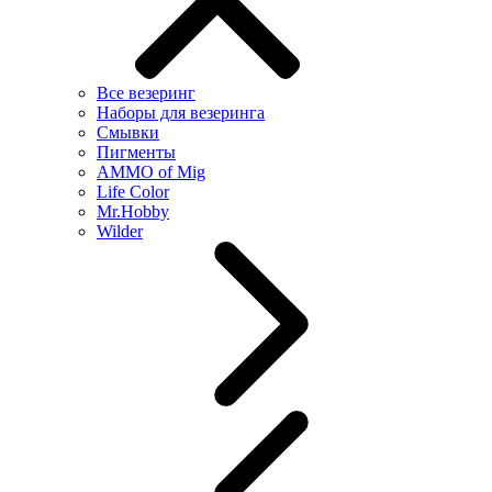
Все везеринг
Наборы для везеринга
Смывки
Пигменты
AMMO of Mig
Life Color
Mr.Hobby
Wilder