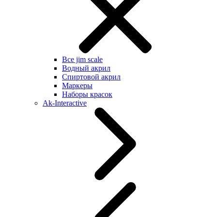
Все jim scale
Водный акрил
Спиртовой акрил
Маркеры
Наборы красок
Ak-Interactive