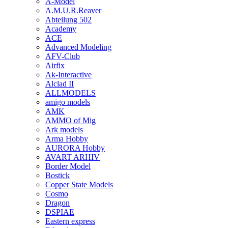
A-Model
A.M.U.R.Reaver
Abteilung 502
Academy
ACE
Advanced Modeling
AFV-Club
Airfix
Ak-Interactive
Alclad II
ALLMODELS
amigo models
AMK
AMMO of Mig
Ark models
Arma Hobby
AURORA Hobby
AVART ARHIV
Border Model
Bostick
Copper State Models
Cosmo
Dragon
DSPIAE
Eastern express