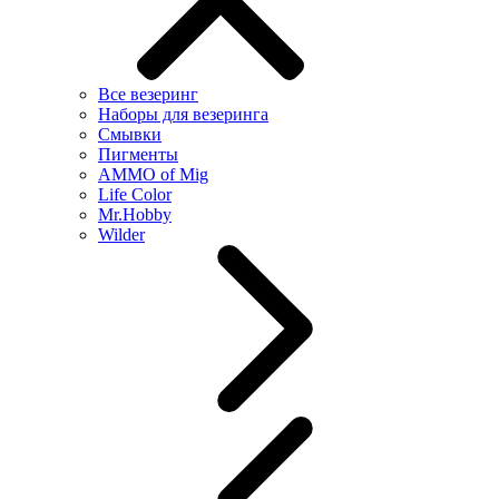
Все везеринг
Наборы для везеринга
Смывки
Пигменты
AMMO of Mig
Life Color
Mr.Hobby
Wilder