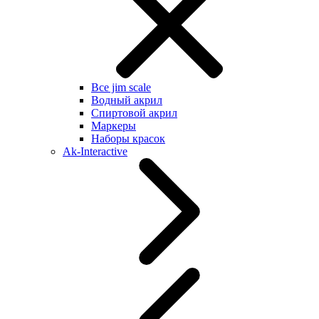
Все jim scale
Водный акрил
Спиртовой акрил
Маркеры
Наборы красок
Ak-Interactive