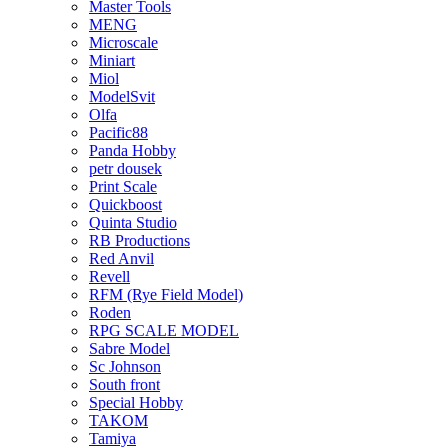
Master Tools
MENG
Microscale
Miniart
Miol
ModelSvit
Olfa
Pacific88
Panda Hobby
petr dousek
Print Scale
Quickboost
Quinta Studio
RB Productions
Red Anvil
Revell
RFM (Rye Field Model)
Roden
RPG SCALE MODEL
Sabre Model
Sc Johnson
South front
Special Hobby
TAKOM
Tamiya