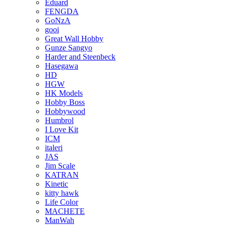
Eduard
FENGDA
GoNzA
gooi
Great Wall Hobby
Gunze Sangyo
Harder and Steenbeck
Hasegawa
HD
HGW
HK Models
Hobby Boss
Hobbywood
Humbrol
I Love Kit
ICM
italeri
JAS
Jim Scale
KATRAN
Kinetic
kitty hawk
Life Color
MACHETE
ManWah