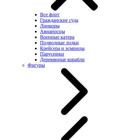
Все флот
Гражданские суда
Линкоры
Авианосцы
Военные катера
Подводные лодки
Крейсера и эсминцы
Парусники
Деревянные корабли
Фигуры