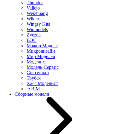
Thunder
Vallejo
Weizhuang
Wilder
Wingsy Kits
Winmodels
Zvezda
ВЭС
Мажор Моделс
Микродизайн
Мир Моделей
Моделист
Модель-Сервис
Союзмакет
Трубач
Хася Моделист
Э.В.М.
Сборные модели