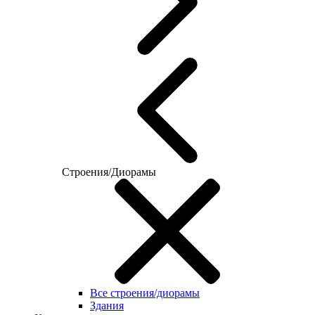
Строения/Диорамы
Все строения/диорамы
Здания