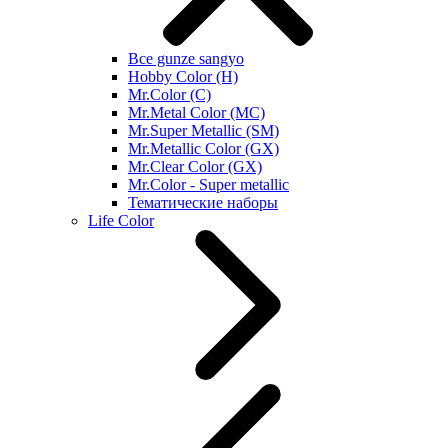
Все gunze sangyo
Hobby Color (H)
Mr.Color (C)
Mr.Metal Color (MC)
Mr.Super Metallic (SM)
Mr.Metallic Color (GX)
Mr.Clear Color (GX)
Mr.Color - Super metallic
Тематические наборы
Life Color