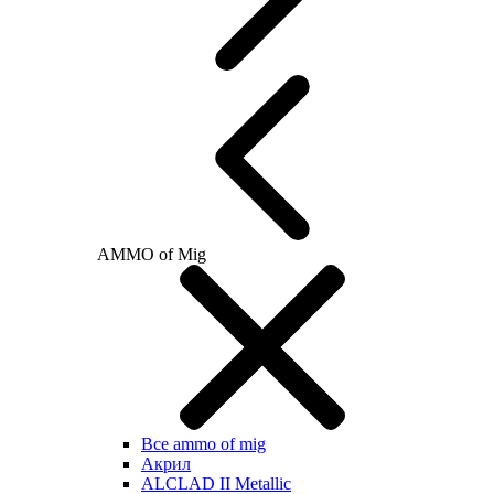
AMMO of Mig
Все ammo of mig
Акрил
ALCLAD II Metallic