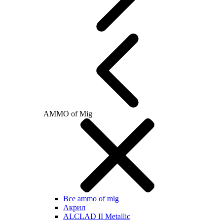
AMMO of Mig
Все ammo of mig
Акрил
ALCLAD II Metallic