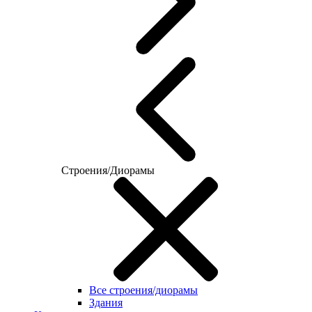
Строения/Диорамы
Все строения/диорамы
Здания