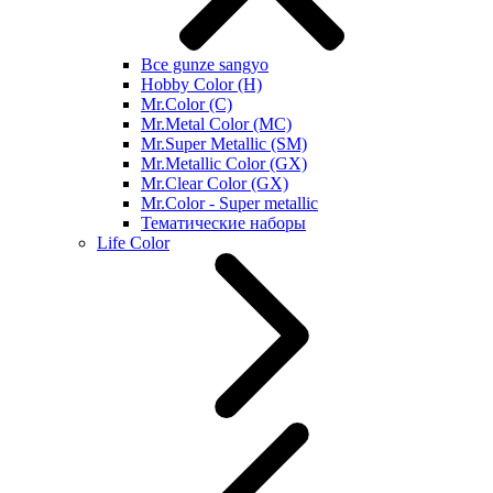
Все gunze sangyo
Hobby Color (H)
Mr.Color (C)
Mr.Metal Color (MC)
Mr.Super Metallic (SM)
Mr.Metallic Color (GX)
Mr.Clear Color (GX)
Mr.Color - Super metallic
Тематические наборы
Life Color