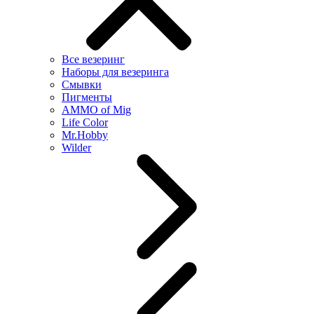
Все везеринг
Наборы для везеринга
Смывки
Пигменты
AMMO of Mig
Life Color
Mr.Hobby
Wilder