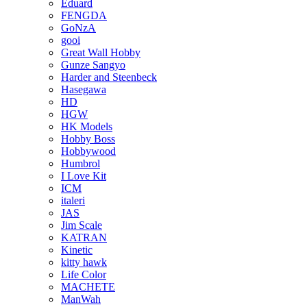
Eduard
FENGDA
GoNzA
gooi
Great Wall Hobby
Gunze Sangyo
Harder and Steenbeck
Hasegawa
HD
HGW
HK Models
Hobby Boss
Hobbywood
Humbrol
I Love Kit
ICM
italeri
JAS
Jim Scale
KATRAN
Kinetic
kitty hawk
Life Color
MACHETE
ManWah