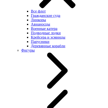
Все флот
Гражданские суда
Линкоры
Авианосцы
Военные катера
Подводные лодки
Крейсера и эсминцы
Парусники
Деревянные корабли
Фигуры