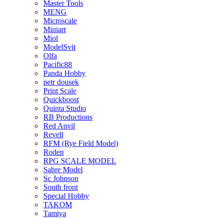
Master Tools
MENG
Microscale
Miniart
Miol
ModelSvit
Olfa
Pacific88
Panda Hobby
petr dousek
Print Scale
Quickboost
Quinta Studio
RB Productions
Red Anvil
Revell
RFM (Rye Field Model)
Roden
RPG SCALE MODEL
Sabre Model
Sc Johnson
South front
Special Hobby
TAKOM
Tamiya