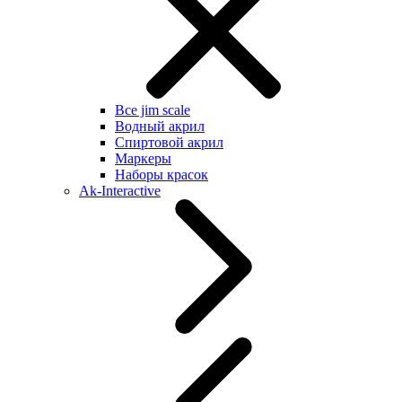
Все jim scale
Водный акрил
Спиртовой акрил
Маркеры
Наборы красок
Ak-Interactive