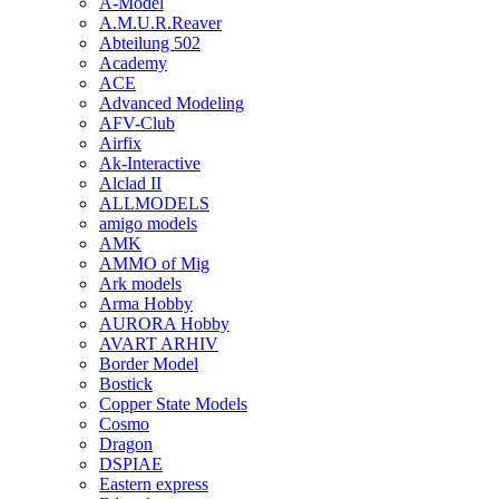
A-Model
A.M.U.R.Reaver
Abteilung 502
Academy
ACE
Advanced Modeling
AFV-Club
Airfix
Ak-Interactive
Alclad II
ALLMODELS
amigo models
AMK
AMMO of Mig
Ark models
Arma Hobby
AURORA Hobby
AVART ARHIV
Border Model
Bostick
Copper State Models
Cosmo
Dragon
DSPIAE
Eastern express