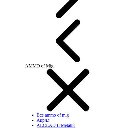
AMMO of Mig
Все ammo of mig
Акрил
ALCLAD II Metallic