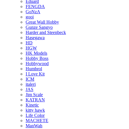
Eduard
FENGDA
GoNzA
gooi
Great Wall Hobby
Gunze Sangyo
Harder and Steenbeck
Hasegawa
HD
HGW
HK Models
Hobby Boss
Hobbywood
Humbrol
I Love Kit
ICM
italeri
JAS
Jim Scale
KATRAN
Kinetic
kitty hawk
Life Color
MACHETE
ManWah