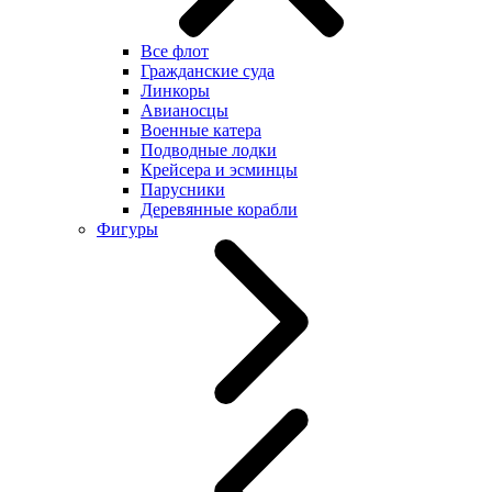
Все флот
Гражданские суда
Линкоры
Авианосцы
Военные катера
Подводные лодки
Крейсера и эсминцы
Парусники
Деревянные корабли
Фигуры