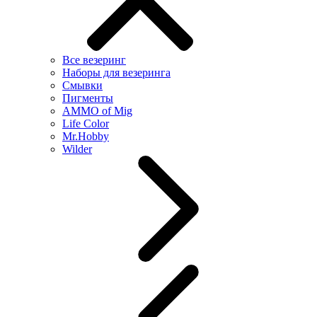
Все везеринг
Наборы для везеринга
Смывки
Пигменты
AMMO of Mig
Life Color
Mr.Hobby
Wilder