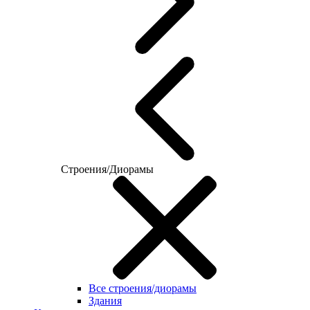
Строения/Диорамы
Все строения/диорамы
Здания