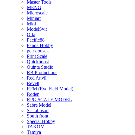
Master Tools
MENG
Microscale
Miniart
Miol
ModelSvit
Olfa
Pacific88
Panda Hobby
petr dousek
Print Scale
Quickboost
Quinta Studio
RB Productions
Red Anvil
Revell
RFM (Rye Field Model)
Roden
RPG SCALE MODEL
Sabre Model
Sc Johnson
South front
Special Hobby
TAKOM
Tamiya