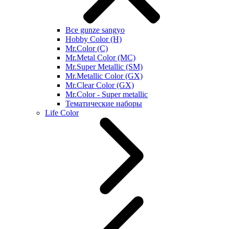
Все gunze sangyo
Hobby Color (H)
Mr.Color (C)
Mr.Metal Color (MC)
Mr.Super Metallic (SM)
Mr.Metallic Color (GX)
Mr.Clear Color (GX)
Mr.Color - Super metallic
Тематические наборы
Life Color