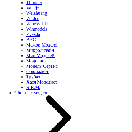
Thunder
Vallejo
Weizhuang
Wilder
Wingsy Kits
Winmodels
Zvezda
ВЭС
Мажор Моделс
Микродизайн
Мир Моделей
Моделист
Модель-Сервис
Союзмакет
Трубач
Хася Моделист
Э.В.М.
Сборные модели