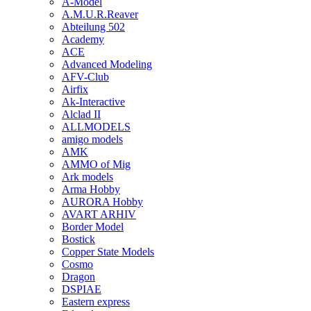
A-Model
A.M.U.R.Reaver
Abteilung 502
Academy
ACE
Advanced Modeling
AFV-Club
Airfix
Ak-Interactive
Alclad II
ALLMODELS
amigo models
AMK
AMMO of Mig
Ark models
Arma Hobby
AURORA Hobby
AVART ARHIV
Border Model
Bostick
Copper State Models
Cosmo
Dragon
DSPIAE
Eastern express