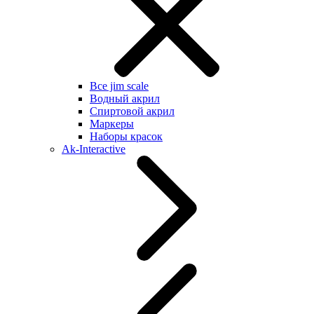
Все jim scale
Водный акрил
Спиртовой акрил
Маркеры
Наборы красок
Ak-Interactive