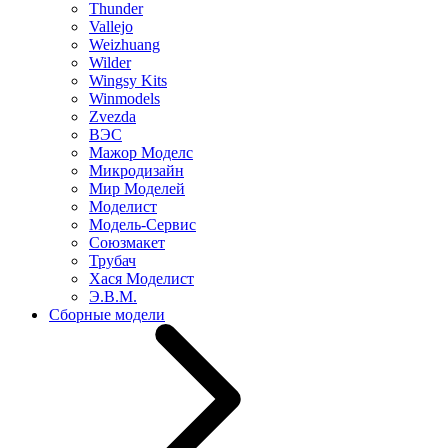
Thunder
Vallejo
Weizhuang
Wilder
Wingsy Kits
Winmodels
Zvezda
ВЭС
Мажор Моделс
Микродизайн
Мир Моделей
Моделист
Модель-Сервис
Союзмакет
Трубач
Хася Моделист
Э.В.М.
Сборные модели