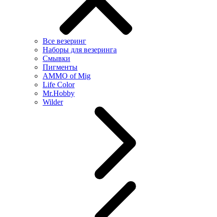
Все везеринг
Наборы для везеринга
Смывки
Пигменты
AMMO of Mig
Life Color
Mr.Hobby
Wilder