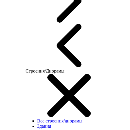
Строения/Диорамы
Все строения/диорамы
Здания