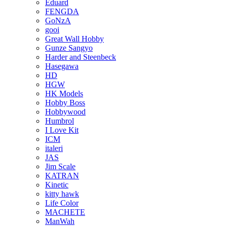
Eduard
FENGDA
GoNzA
gooi
Great Wall Hobby
Gunze Sangyo
Harder and Steenbeck
Hasegawa
HD
HGW
HK Models
Hobby Boss
Hobbywood
Humbrol
I Love Kit
ICM
italeri
JAS
Jim Scale
KATRAN
Kinetic
kitty hawk
Life Color
MACHETE
ManWah