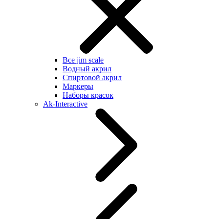
Все jim scale
Водный акрил
Спиртовой акрил
Маркеры
Наборы красок
Ak-Interactive