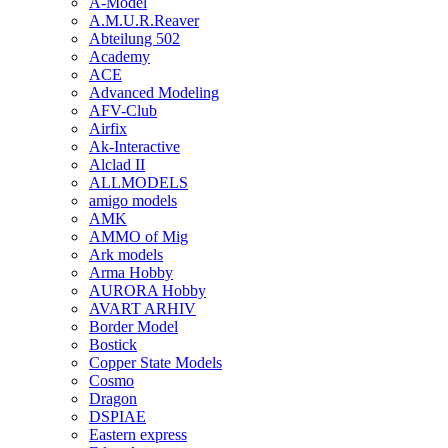
A-Model
A.M.U.R.Reaver
Abteilung 502
Academy
ACE
Advanced Modeling
AFV-Club
Airfix
Ak-Interactive
Alclad II
ALLMODELS
amigo models
AMK
AMMO of Mig
Ark models
Arma Hobby
AURORA Hobby
AVART ARHIV
Border Model
Bostick
Copper State Models
Cosmo
Dragon
DSPIAE
Eastern express