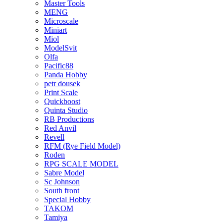
Master Tools
MENG
Microscale
Miniart
Miol
ModelSvit
Olfa
Pacific88
Panda Hobby
petr dousek
Print Scale
Quickboost
Quinta Studio
RB Productions
Red Anvil
Revell
RFM (Rye Field Model)
Roden
RPG SCALE MODEL
Sabre Model
Sc Johnson
South front
Special Hobby
TAKOM
Tamiya