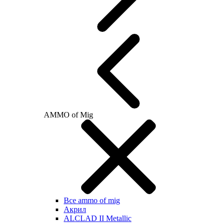
AMMO of Mig
Все ammo of mig
Акрил
ALCLAD II Metallic