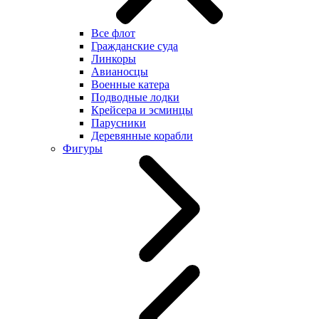
Все флот
Гражданские суда
Линкоры
Авианосцы
Военные катера
Подводные лодки
Крейсера и эсминцы
Парусники
Деревянные корабли
Фигуры