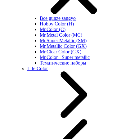
Все gunze sangyo
Hobby Color (H)
Mr.Color (C)
Mr.Metal Color (MC)
Mr.Super Metallic (SM)
Mr.Metallic Color (GX)
Mr.Clear Color (GX)
Mr.Color - Super metallic
Тематические наборы
Life Color