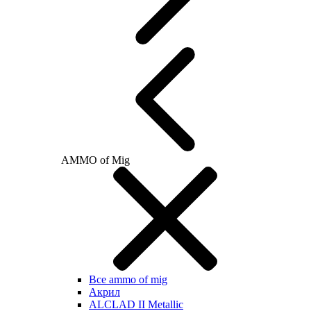
AMMO of Mig
Все ammo of mig
Акрил
ALCLAD II Metallic