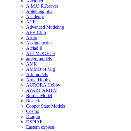
A-Model
A.M.U.R.Reaver
Abteilung 502
Academy
ACE
Advanced Modeling
AFV-Club
Airfix
Ak-Interactive
Alclad II
ALLMODELS
amigo models
AMK
AMMO of Mig
Ark models
Arma Hobby
AURORA Hobby
AVART ARHIV
Border Model
Bostick
Copper State Models
Cosmo
Dragon
DSPIAE
Eastern express