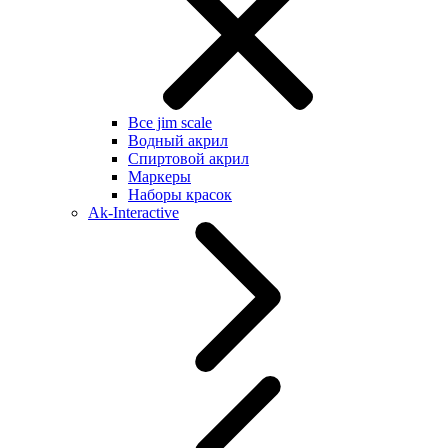
Все jim scale
Водный акрил
Спиртовой акрил
Маркеры
Наборы красок
Ak-Interactive