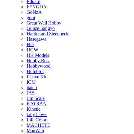
Eduard
FENGDA
GoNzA
gooi
Great Wall Hobby
Gunze Sangyo
Harder and Steenbeck
Hasegawa
HD
HGW
HK Models
Hobby Boss
Hobbywood
Humbrol
I Love Kit
ICM
italeri
JAS
Jim Scale
KATRAN
Kinetic
kitty hawk
Life Color
MACHETE
ManWah