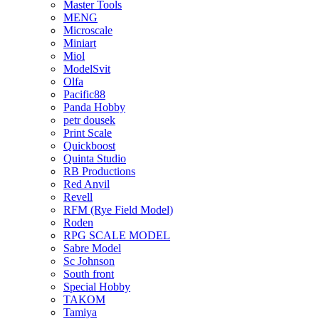
Master Tools
MENG
Microscale
Miniart
Miol
ModelSvit
Olfa
Pacific88
Panda Hobby
petr dousek
Print Scale
Quickboost
Quinta Studio
RB Productions
Red Anvil
Revell
RFM (Rye Field Model)
Roden
RPG SCALE MODEL
Sabre Model
Sc Johnson
South front
Special Hobby
TAKOM
Tamiya