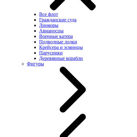
Все флот
Гражданские суда
Линкоры
Авианосцы
Военные катера
Подводные лодки
Крейсера и эсминцы
Парусники
Деревянные корабли
Фигуры