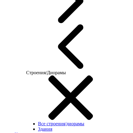
Строения/Диорамы
Все строения/диорамы
Здания