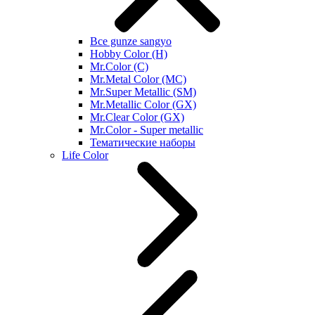
Все gunze sangyo
Hobby Color (H)
Mr.Color (C)
Mr.Metal Color (MC)
Mr.Super Metallic (SM)
Mr.Metallic Color (GX)
Mr.Clear Color (GX)
Mr.Color - Super metallic
Тематические наборы
Life Color