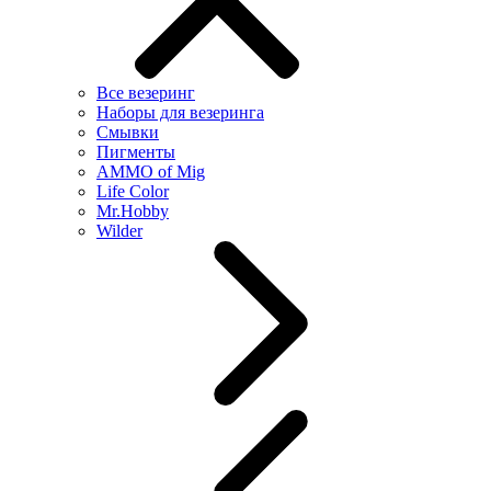
Все везеринг
Наборы для везеринга
Смывки
Пигменты
AMMO of Mig
Life Color
Mr.Hobby
Wilder