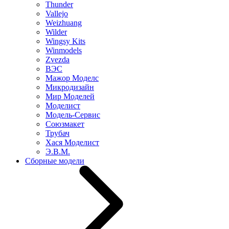
Thunder
Vallejo
Weizhuang
Wilder
Wingsy Kits
Winmodels
Zvezda
ВЭС
Мажор Моделс
Микродизайн
Мир Моделей
Моделист
Модель-Сервис
Союзмакет
Трубач
Хася Моделист
Э.В.М.
Сборные модели