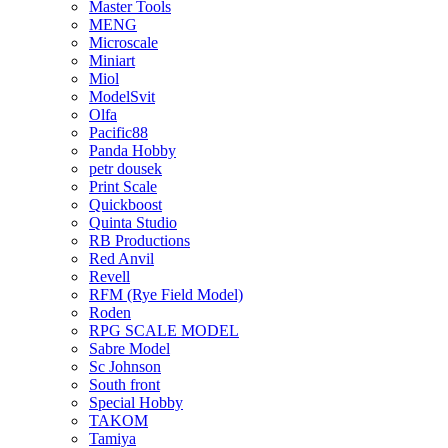
Master Tools
MENG
Microscale
Miniart
Miol
ModelSvit
Olfa
Pacific88
Panda Hobby
petr dousek
Print Scale
Quickboost
Quinta Studio
RB Productions
Red Anvil
Revell
RFM (Rye Field Model)
Roden
RPG SCALE MODEL
Sabre Model
Sc Johnson
South front
Special Hobby
TAKOM
Tamiya