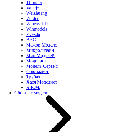
Thunder
Vallejo
Weizhuang
Wilder
Wingsy Kits
Winmodels
Zvezda
ВЭС
Мажор Моделс
Микродизайн
Мир Моделей
Моделист
Модель-Сервис
Союзмакет
Трубач
Хася Моделист
Э.В.М.
Сборные модели