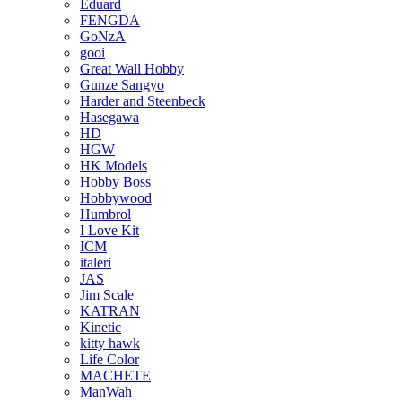
Eduard
FENGDA
GoNzA
gooi
Great Wall Hobby
Gunze Sangyo
Harder and Steenbeck
Hasegawa
HD
HGW
HK Models
Hobby Boss
Hobbywood
Humbrol
I Love Kit
ICM
italeri
JAS
Jim Scale
KATRAN
Kinetic
kitty hawk
Life Color
MACHETE
ManWah