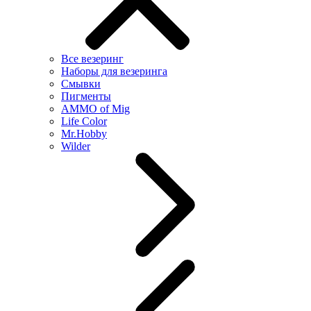
Все везеринг
Наборы для везеринга
Смывки
Пигменты
AMMO of Mig
Life Color
Mr.Hobby
Wilder