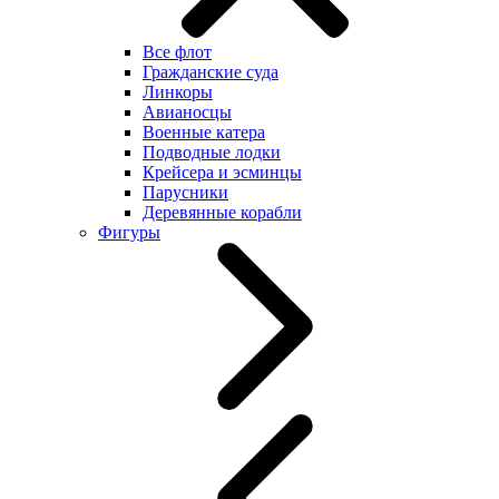
Все флот
Гражданские суда
Линкоры
Авианосцы
Военные катера
Подводные лодки
Крейсера и эсминцы
Парусники
Деревянные корабли
Фигуры