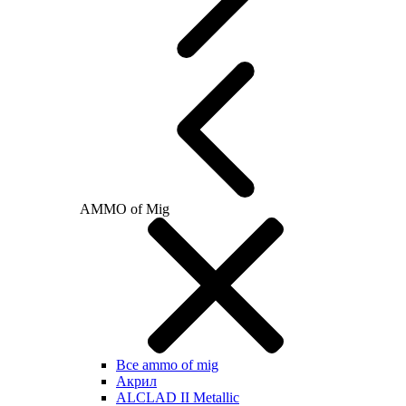
AMMO of Mig
Все ammo of mig
Акрил
ALCLAD II Metallic