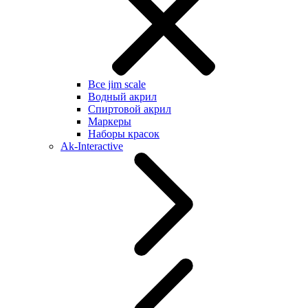
Все jim scale
Водный акрил
Спиртовой акрил
Маркеры
Наборы красок
Ak-Interactive