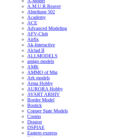
A-Model
A.M.U.R.Reaver
Abteilung 502
Academy
ACE
Advanced Modeling
AFV-Club
Airfix
Ak-Interactive
Alclad II
ALLMODELS
amigo models
AMK
AMMO of Mig
Ark models
Arma Hobby
AURORA Hobby
AVART ARHIV
Border Model
Bostick
Copper State Models
Cosmo
Dragon
DSPIAE
Eastern express