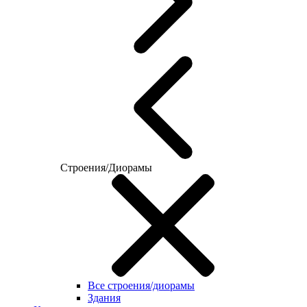
Строения/Диорамы
Все строения/диорамы
Здания