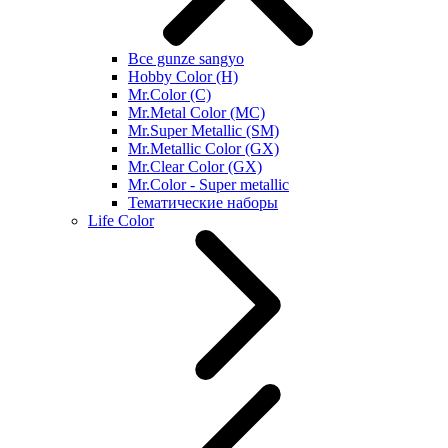
Все gunze sangyo
Hobby Color (H)
Mr.Color (C)
Mr.Metal Color (MC)
Mr.Super Metallic (SM)
Mr.Metallic Color (GX)
Mr.Clear Color (GX)
Mr.Color - Super metallic
Тематические наборы
Life Color